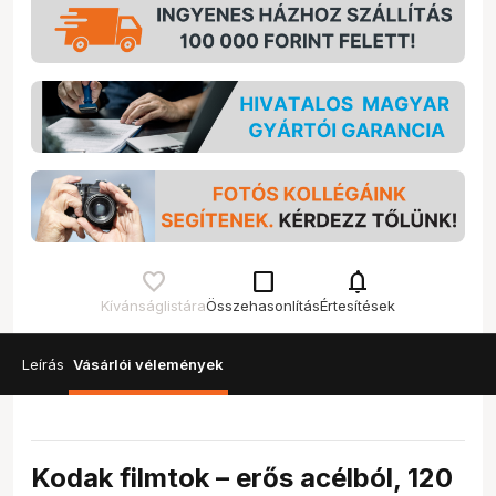
check_box_outline_blank
notifications
Kívánságlistára
Összehasonlítás
Értesítések
Leírás
Vásárlói vélemények
Kodak filmtok – erős acélból, 120