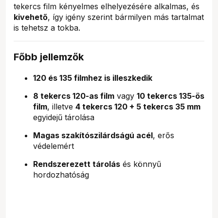
tekercs film kényelmes elhelyezésére alkalmas, és
kivehető
, így igény szerint bármilyen más tartalmat
is tehetsz a tokba.
Főbb jellemzők
120 és 135 filmhez is illeszkedik
8 tekercs 120-as film
vagy
10 tekercs 135-ös
film
, illetve
4 tekercs 120 + 5 tekercs 35 mm
egyidejű tárolása
Magas szakítószilárdságú acél
, erős
védelemért
Rendszerezett tárolás
és könnyű
hordozhatóság