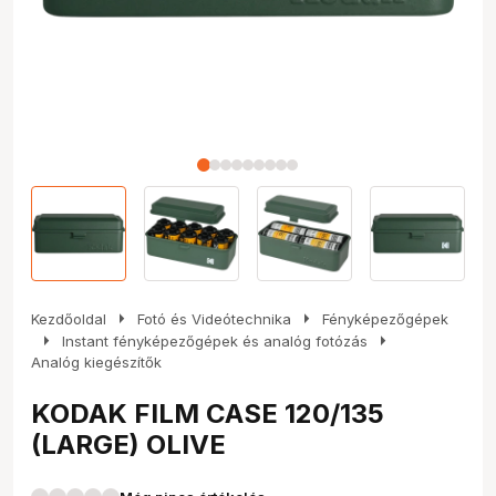
arrow_right
arrow_right
Kezdőoldal
Fotó és Videótechnika
Fényképezőgépek
arrow_right
arrow_right
Instant fényképezőgépek és analóg fotózás
Analóg kiegészítők
KODAK FILM CASE 120/135
(LARGE) OLIVE