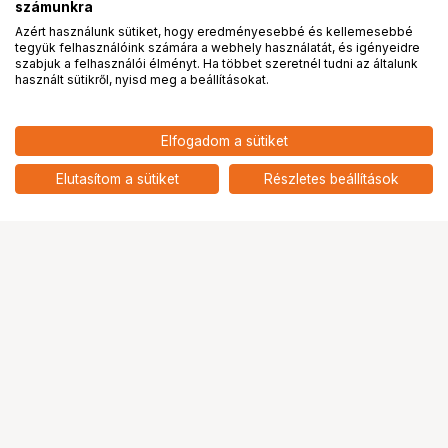
számunkra
Azért használunk sütiket, hogy eredményesebbé és kellemesebbé
tegyük felhasználóink számára a webhely használatát, és igényeidre
PRO
partnerségek
szabjuk a felhasználói élményt. Ha többet szeretnél tudni az általunk
használt sütikről, nyisd meg a beállításokat.
13 990
HUF
Elfogadom a sütiket
nettó: 11 016 HUF
KODAK FILM CASE 120/135
(LARGE) OLIVE
add
Elutasítom a sütiket
Részletes beállítások
Ugrás az oldal tetejére
Segítség a vásárláshoz
Fizetési lehetőségek
Szállítással kapcsolatos részletek
Reklamáció és termékvisszaküldés