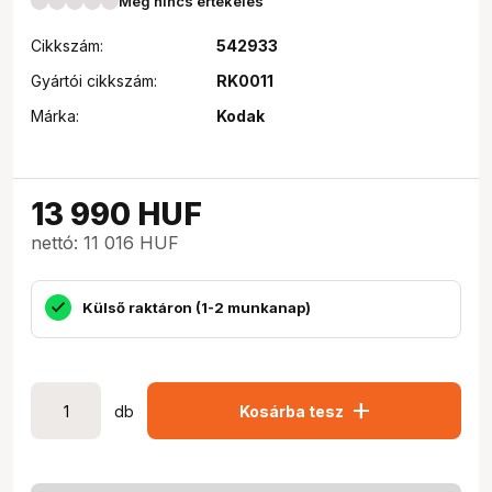
Még nincs értékelés
Cikkszám:
542933
Gyártói cikkszám:
RK0011
Márka:
Kodak
13 990
HUF
nettó: 11 016 HUF
Külső raktáron (1-2 munkanap)
add
db
Kosárba tesz