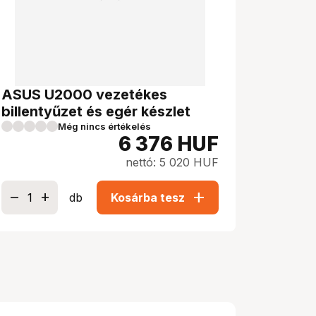
ASUS U2000 vezetékes
billentyűzet és egér készlet
Még nincs értékelés
6 376
HUF
nettó: 5 020 HUF
add
db
Kosárba tesz