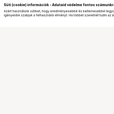
Süti (cookie) információk - Adataid védelme fontos számunkr
Azért használunk sütiket, hogy eredményesebbé és kellemesebbé tegyük
igényeidre szabjuk a felhasználói élményt. Ha többet szeretnél tudni az ált
Segítség a vásárláshoz
Ismerj
Fizetési lehetőségek
Bemuta
Szállítással kapcsolatos részletek
Vevőink
Reklamáció és termékvisszaküldés
Bemutat
Fogyasztói elállás
Rendez
Adattörlő kódok
Diákkár
Cofidis Express áruhitel
VIP kár
Lízing lehetőségek
Talent 
Ajándékutalvány
Állásaj
Gyakran Ismételt Kérdések