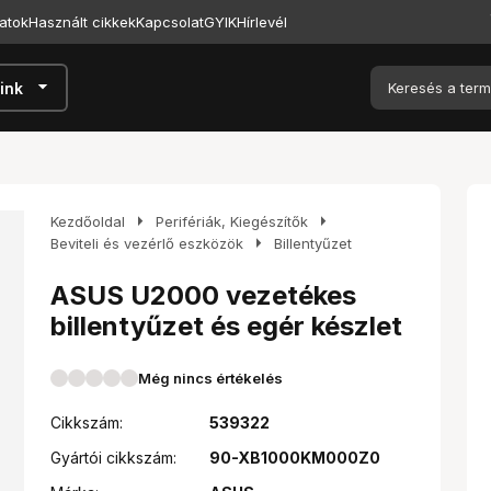
atok
Használt cikkek
Kapcsolat
GYIK
Hírlevél
arrow_drop_down
ink
arrow_right
arrow_right
Kezdőoldal
Perifériák, Kiegészítők
arrow_right
Beviteli és vezérlő eszközök
Billentyűzet
ASUS U2000 vezetékes
billentyűzet és egér készlet
Még nincs értékelés
Cikkszám:
539322
Gyártói cikkszám:
90-XB1000KM000Z0