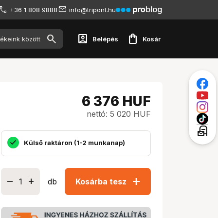
+36 1 808 9888
info@tripont.hu
account_box
shopping_bag
Belépés
Kosár
6 376
HUF
nettó: 5 020 HUF
local_post_office
Külső raktáron (1-2 munkanap)
add
db
Kosárba tesz