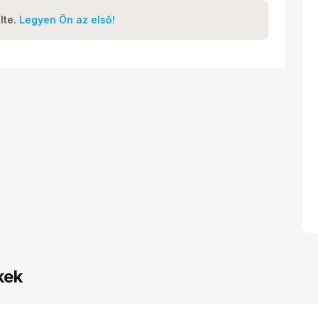
lte.
Legyen Ön az első!
kek