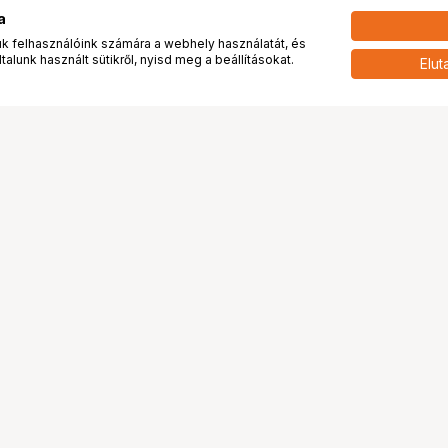
a
 felhasználóink számára a webhely használatát, és
alunk használt sütikről, nyisd meg a beállításokat.
Elut
 meg minket!
További oldalaink
tkozunk
Fotókönyv
 véleménye rólunk
Fotólabor
óterem és Stúdió
Digitalizálás
vények
PhaseOne
tya
Bluechip
tya
Problog
Program
Márkáink
ánlatok
Pályázatok