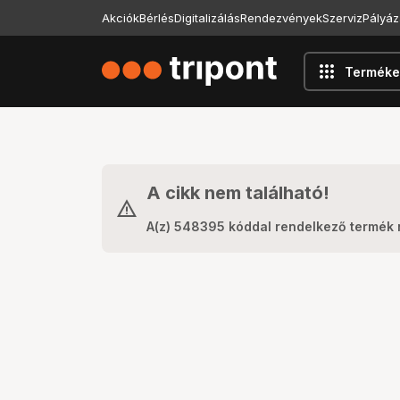
Akciók
Bérlés
Digitalizálás
Rendezvények
Szerviz
Pályáz
apps
Terméke
A cikk nem található!
A(z) 548395 kóddal rendelkező termék 