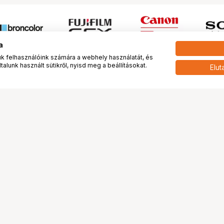
a
 felhasználóink számára a webhely használatát, és
alunk használt sütikről, nyisd meg a beállításokat.
Elut
 meg minket!
További oldalaink
tkozunk
Fotókönyv
 véleménye rólunk
Fotólabor
óterem és Stúdió
Digitalizálás
vények
PhaseOne
tya
Bluechip
tya
Problog
Program
Márkáink