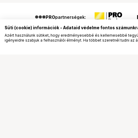
PRO
partnerségek:
Süti (cookie) információk - Adataid védelme fontos számunkr
Azért használunk sütiket, hogy eredményesebbé és kellemesebbé tegyük
igényeidre szabjuk a felhasználói élményt. Ha többet szeretnél tudni az ált
Segítség a vásárláshoz
Ismerj
Fizetési lehetőségek
Bemuta
Szállítással kapcsolatos részletek
Vevőink
Reklamáció és termékvisszaküldés
Bemutat
Fogyasztói elállás
Rendez
Adattörlő kódok
Diákkár
Cofidis Express áruhitel
VIP kár
Lízing lehetőségek
Talent 