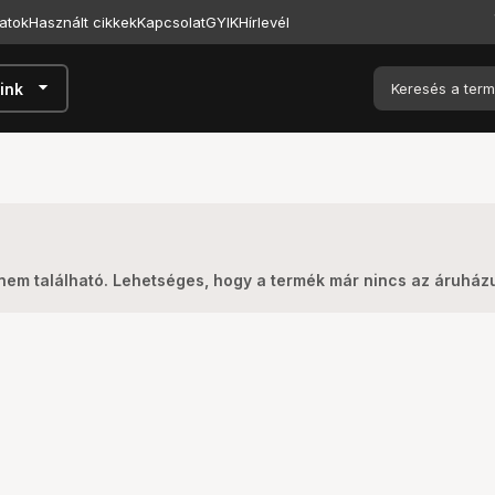
atok
Használt cikkek
Kapcsolat
GYIK
Hírlevél
arrow_drop_down
ink
nem található. Lehetséges, hogy a termék már nincs az áruház