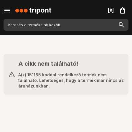
menu
account_box
shopping_bag
A cikk nem található!
A(z) 151185 kóddal rendelkező termék nem
található. Lehetséges, hogy a termék már nincs az
áruházunkban.