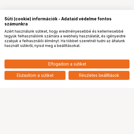
Süti (cookie) információk - Adataid védelme fontos
számunkra
Azért használunk sütiket, hogy eredményesebbé és kellemesebbé
tegyük felhasználóink számára a webhely használatát, és igényeidre
PRO
partnerségek
szabjuk a felhasználói élményt. Ha többet szeretnél tudni az általunk
használt sütikről, nyisd meg a beállításokat.
Elfogadom a sütiket
Elutasítom a sütiket
Részletes beállítások
Ugrás az oldal tetejére
Segítség a vásárláshoz
Fizetési lehetőségek