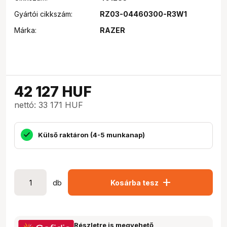
Gyártói cikkszám:
RZ03-04460300-R3W1
Márka:
RAZER
42 127
HUF
nettó: 33 171 HUF
Külső raktáron (4-5 munkanap)
add
db
Kosárba tesz
Részletre is megvehető