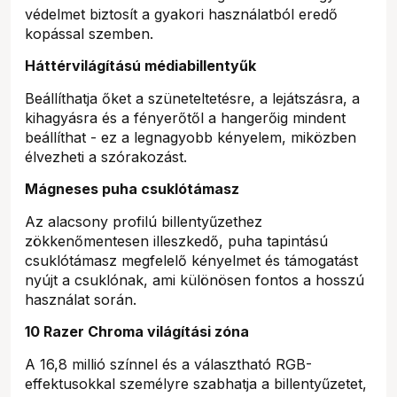
védelmet biztosít a gyakori használatból eredő
kopással szemben.
Háttérvilágítású médiabillentyűk
Beállíthatja őket a szüneteltetésre, a lejátszásra, a
kihagyásra és a fényerőtől a hangerőig mindent
beállíthat - ez a legnagyobb kényelem, miközben
élvezheti a szórakozást.
Mágneses puha csuklótámasz
Az alacsony profilú billentyűzethez
zökkenőmentesen illeszkedő, puha tapintású
csuklótámasz megfelelő kényelmet és támogatást
nyújt a csuklónak, ami különösen fontos a hosszú
használat során.
10 Razer Chroma világítási zóna
A 16,8 millió színnel és a választható RGB-
effektusokkal személyre szabhatja a billentyűzetet,