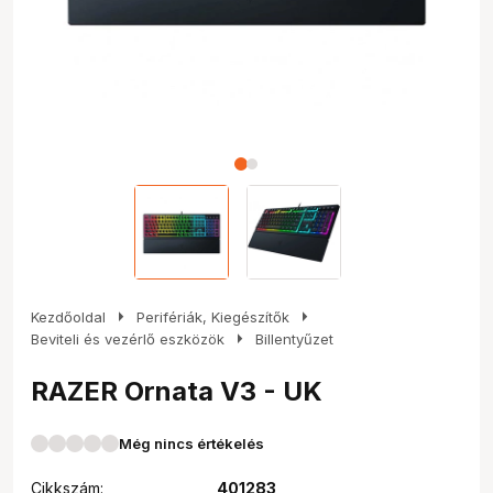
arrow_right
arrow_right
Kezdőoldal
Perifériák, Kiegészítők
arrow_right
Beviteli és vezérlő eszközök
Billentyűzet
RAZER Ornata V3 - UK
Még nincs értékelés
Cikkszám:
401283