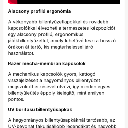
Alacsony profilú ergonómia
A vékonyabb billentyűzetlapokkal és rövidebb
kapcsolókkal élvezheti a természetes kézpozíciót
egy alacsony profilú, ergonomikus
játékbillentyűzettel, amely lehetővé teszi a hosszú
órákon át tartó, kis megterheléssel járó
használatot.
Razer mecha-membrán kapcsolók
A mechanikus kapcsolók gyors, kattogó
visszajelzéseit a hagyományos billentyűzet
megszokott érzésével ötvözi, így minden egyes
billentyűleütés éppoly kielégítő, mint amilyen
pontos.
UV borítású billentyűsapkák
A hagyományos billentyűsapkáknál tartósabb, az
UV-bevonat fakulásállóbb legendákat és nagyobb