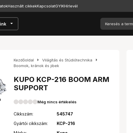
atok
Használt cikkek
Kapcsolat
GYIK
Hírlevél
arrow_drop_down
ink
arrow_right
arrow_right
Kezdőoldal
Világítás és Stúdiótechnika
Boomok, kránok és jibek
KUPO KCP-216 BOOM ARM
SUPPORT
Még nincs értékelés
Cikkszám:
545747
Gyártói cikkszám:
KCP-216
Márka:
Kupo