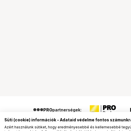
PRO
partnerségek:
Süti (cookie) információk - Adataid védelme fontos számunkr
Azért használunk sütiket, hogy eredményesebbé és kellemesebbé tegyük