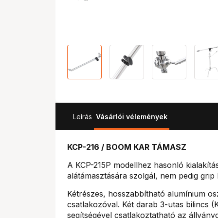
Leírás
Vásárlói vélemények
KCP-216 / BOOM KAR TÁMASZ
A KCP-215P modellhez hasonló kialakítá
alátámasztására szolgál, nem pedig grip
Kétrészes, hosszabbítható alumínium osz
csatlakozóval. Két darab 3-utas bilinc
segítségével csatlakoztatható az állván