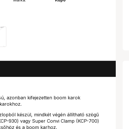
sú, azonban kifejezetten boom karok
 karokhoz.
lopból készül, mindkét végén állítható szögű
s (KCP-930) vagy Super Convi Clamp (KCP-700)
ycsőhöz és a boom karhoz.