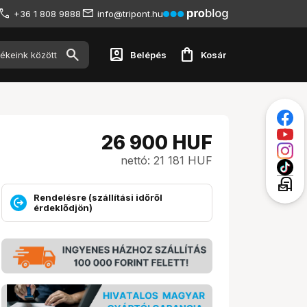
+36 1 808 9888
info@tripont.hu
account_box
shopping_bag
Belépés
Kosár
26 900
HUF
nettó: 21 181 HUF
local_post_office
Rendelésre (szállítási időről
érdeklődjön)