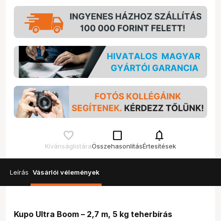
check_box_outline_blank
notifications
Kívánságlistára
Összehasonlítás
Értesítések
Leírás
Vásárlói vélemények
Kupo Ultra Boom – 2,7 m, 5 kg teherbírás