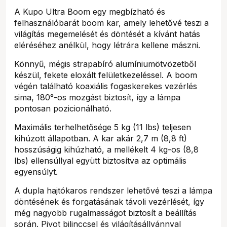
A Kupo Ultra Boom egy megbízható és
felhasználóbarát boom kar, amely lehetővé teszi a
világítás megemelését és döntését a kívánt hatás
eléréséhez anélkül, hogy létrára kellene mászni.
Könnyű, mégis strapabíró alumíniumötvözetből
készül, fekete eloxált felületkezeléssel. A boom
végén található koaxiális fogaskerekes vezérlés
sima, 180°-os mozgást biztosít, így a lámpa
pontosan pozicionálható.
Maximális terhelhetősége 5 kg (11 lbs) teljesen
kihúzott állapotban. A kar akár 2,7 m (8,8 ft)
hosszúságig kihúzható, a mellékelt 4 kg-os (8,8
lbs) ellensúllyal együtt biztosítva az optimális
egyensúlyt.
A dupla hajtókaros rendszer lehetővé teszi a lámpa
döntésének és forgatásának távoli vezérlését, így
még nagyobb rugalmasságot biztosít a beállítás
során. Pivot bilinccsel és világításállvánnyal