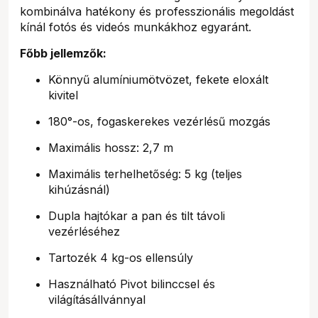
kombinálva hatékony és professzionális megoldást
kínál fotós és videós munkákhoz egyaránt.
Főbb jellemzők:
Könnyű alumíniumötvözet, fekete eloxált
kivitel
180°-os, fogaskerekes vezérlésű mozgás
Maximális hossz: 2,7 m
Maximális terhelhetőség: 5 kg (teljes
kihúzásnál)
Dupla hajtókar a pan és tilt távoli
vezérléséhez
Tartozék 4 kg-os ellensúly
Használható Pivot bilinccsel és
világításállvánnyal