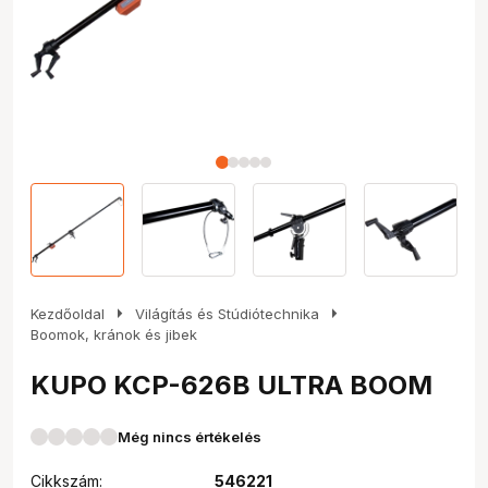
arrow_right
arrow_right
Kezdőoldal
Világítás és Stúdiótechnika
Boomok, kránok és jibek
KUPO KCP-626B ULTRA BOOM
Még nincs értékelés
Cikkszám:
546221