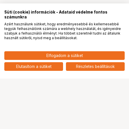
Süti (cookie) információk - Adataid védelme fontos
számunkra
Azért használunk sütiket, hogy eredményesebbé és kellemesebbé
tegyük felhasználóink számára a webhely használatát, és igényeidre
PRO
partnerségek
szabjuk a felhasználói élményt. Ha többet szeretnél tudni az általunk
használt sütikről, nyisd meg a beállításokat.
189 901
HUF
Elfogadom a sütiket
nettó: 149 528 HUF
KUPO KCP-626B ULTRA BOOM
add
Elutasítom a sütiket
Részletes beállítások
Ugrás az oldal tetejére
Segítség a vásárláshoz
Fizetési lehetőségek
Szállítással kapcsolatos részletek