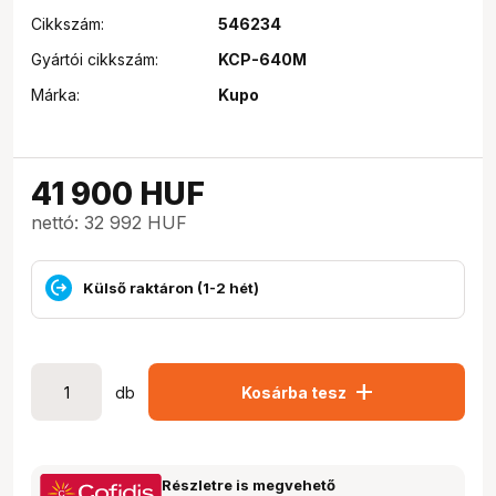
Cikkszám:
546234
Gyártói cikkszám:
KCP-640M
Márka:
Kupo
41 900
HUF
nettó: 32 992 HUF
Külső raktáron (1-2 hét)
add
db
Kosárba tesz
Részletre is megvehető