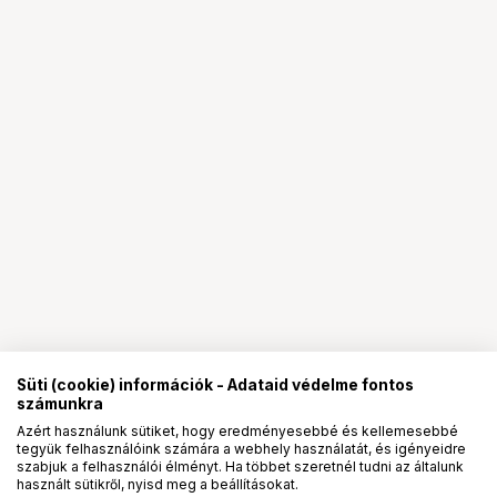
Süti (cookie) információk - Adataid védelme fontos
számunkra
Azért használunk sütiket, hogy eredményesebbé és kellemesebbé
tegyük felhasználóink számára a webhely használatát, és igényeidre
PRO
partnerségek
szabjuk a felhasználói élményt. Ha többet szeretnél tudni az általunk
használt sütikről, nyisd meg a beállításokat.