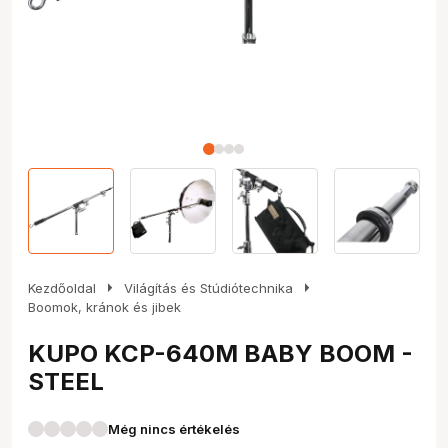
arrow_right
arrow_right
Kezdőoldal
Világítás és Stúdiótechnika
Boomok, kránok és jibek
KUPO KCP-640M BABY BOOM -
STEEL
Még nincs értékelés