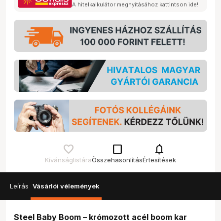
A hitelkalkulátor megnyitásához kattintson ide!
check_box_outline_blank
notifications
Kívánságlistára
Összehasonlítás
Értesítések
Leírás
Vásárlói vélemények
Steel Baby Boom – krómozott acél boom kar