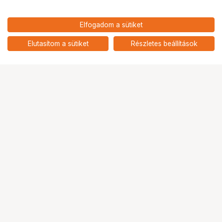
41 900
HUF
Elfogadom a sütiket
nettó: 32 992 HUF
KUPO KCP-640M BABY BOOM -
STEEL
add
Elutasítom a sütiket
Részletes beállítások
Ugrás az oldal tetejére
Segítség a vásárláshoz
Fizetési lehetőségek
Szállítással kapcsolatos részletek
Reklamáció és termékvisszaküldés
Fogyasztói elállás
Adattörlő kódok
Cofidis Express áruhitel