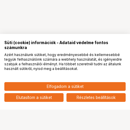
Süti (cookie) információk - Adataid védelme fontos
számunkra
Azért használunk sütiket, hogy eredményesebbé és kellemesebbé
tegyük felhasználóink számára a webhely használatát, és igényeidre
PRO
partnerségek
szabjuk a felhasználói élményt. Ha többet szeretnél tudni az általunk
használt sütikről, nyisd meg a beállításokat.
35 472
HUF
BLACKMAGIC DESIGN Micro
Elfogadom a sütiket
nettó: 27 931 HUF
Converter BiDirect SDI/HDMI 3G
wPSU
add
Elutasítom a sütiket
Részletes beállítások
5
Ugrás az oldal tetejére