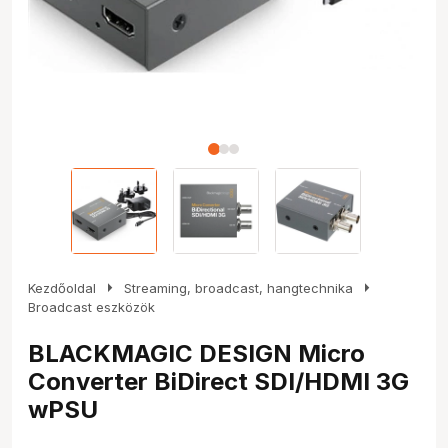
arrow_right
arrow_right
Kezdőoldal
Streaming, broadcast, hangtechnika
Broadcast eszközök
BLACKMAGIC DESIGN Micro
Converter BiDirect SDI/HDMI 3G
wPSU