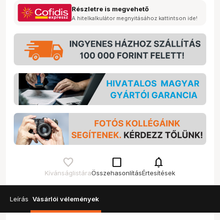
Részletre is megvehető
A hitelkalkulátor megnyitásához kattintson ide!
check_box_outline_blank
notifications
Kívánságlistára
Összehasonlítás
Értesítések
Leírás
Vásárlói vélemények