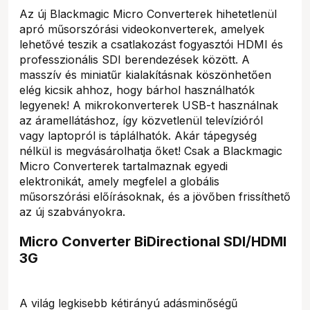
Az új Blackmagic Micro Converterek hihetetlenül
apró műsorszórási videokonverterek, amelyek
lehetővé teszik a csatlakozást fogyasztói HDMI és
professzionális SDI berendezések között. A
masszív és miniatűr kialakításnak köszönhetően
elég kicsik ahhoz, hogy bárhol használhatók
legyenek! A mikrokonverterek USB-t használnak
az áramellátáshoz, így közvetlenül televízióról
vagy laptopról is táplálhatók. Akár tápegység
nélkül is megvásárolhatja őket! Csak a Blackmagic
Micro Converterek tartalmaznak egyedi
elektronikát, amely megfelel a globális
műsorszórási előírásoknak, és a jövőben frissíthető
az új szabványokra.
Micro Converter BiDirectional SDI/HDMI
3G
A világ legkisebb kétirányú adásminőségű