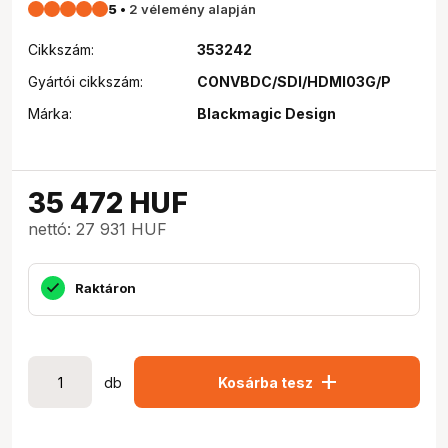
5
•
2 vélemény alapján
Cikkszám:
353242
Gyártói cikkszám:
CONVBDC/SDI/HDMI03G/P
Márka:
Blackmagic Design
35 472
HUF
nettó: 27 931 HUF
Raktáron
add
db
Kosárba tesz