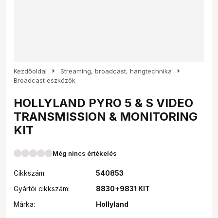
arrow_right
arrow_right
Kezdőoldal
Streaming, broadcast, hangtechnika
Broadcast eszközök
HOLLYLAND PYRO 5 & S VIDEO
TRANSMISSION & MONITORING
KIT
Még nincs értékelés
Cikkszám:
540853
Gyártói cikkszám:
8830+9831 KIT
Márka:
Hollyland