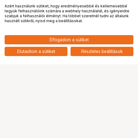
Azért használunk sütiket, hogy eredményesebbé és kellemesebbé
tegyük felhasználóink számára a webhely használatát, és igényeidre
PRO
partnerségek
szabjuk a felhasználói élményt. Ha többet szeretnél tudni az általunk
használt sütikről, nyisd meg a beállításokat.
474 900
HUF
Elfogadom a sütiket
HOLLYLAND PYRO 5 & S VIDEO
nettó: 373 937 HUF
TRANSMISSION & MONITORING
add
KIT
Elutasítom a sütiket
Részletes beállítások
Ugrás az oldal tetejére
Segítség a vásárláshoz
Fizetési lehetőségek
Szállítással kapcsolatos részletek
Reklamáció és termékvisszaküldés
Fogyasztói elállás