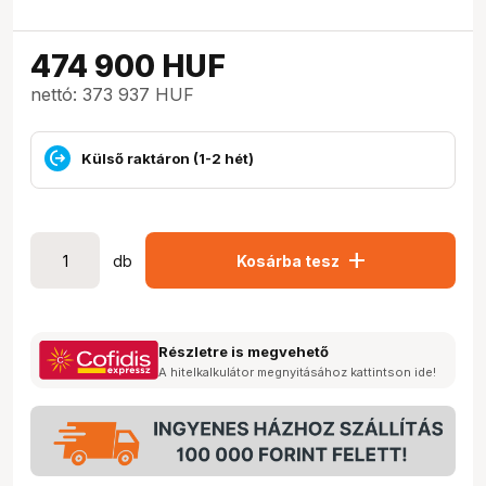
474 900
HUF
nettó: 373 937 HUF
Külső raktáron (1-2 hét)
add
db
Kosárba tesz
Részletre is megvehető
A hitelkalkulátor megnyitásához kattintson ide!