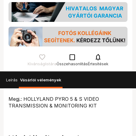
check_box_outline_blank
notifications
Kívánságlistára
Összehasonlítás
Értesítések
Leírás
Vásárlói vélemények
Megj.: HOLLYLAND PYRO 5 & S VIDEO
TRANSMISSION & MONITORING KIT