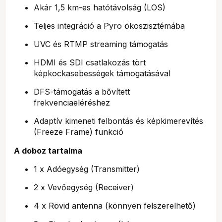
Akár 1,5 km-es hatótávolság (LOS)
Teljes integráció a Pyro ökoszisztémába
UVC és RTMP streaming támogatás
HDMI és SDI csatlakozás tört
képkockasebességek támogatásával
DFS-támogatás a bővített
frekvenciaeléréshez
Adaptív kimeneti felbontás és képkimerevítés
(Freeze Frame) funkció
A doboz tartalma
1 x Adóegység (Transmitter)
2 x Vevőegység (Receiver)
4 x Rövid antenna (könnyen felszerelhető)