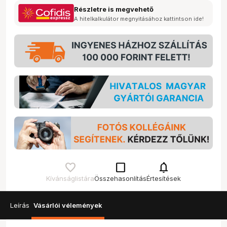
Részletre is megvehető
A hitelkalkulátor megnyitásához kattintson ide!
check_box_outline_blank
notifications
Kívánságlistára
Összehasonlítás
Értesítések
Leírás
Vásárlói vélemények