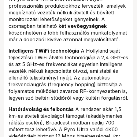
professzionális produkciókhoz tervezték, amelyek
megbízható vezeték nélküli átvitelt és bővített
monitorozási lehetőségeket igényelnek. A
csomagban található
két vevőegységnek
köszönhetően a több felhasználós munkafolyamat
már a dobozból kivéve azonnal megvalósítható.
Intelligens TWiFi technológia
A Hollyland saját
fejlesztésű TWiFi átviteli technológiája a 2,4 GHz-es
és az 5 GHz-es frekvenciákat egyetlen intelligens
vezeték nélküli kapcsolattá ötvözi, ami stabil és
ellenálló teljesítményt nyújt. Az automatikus
frekvenciaugrás (frequency hopping) biztosítja a
folyamatos működést zavaros RF-környezetben is,
legyen szó beltéri stúdióról vagy kültéri forgatásról.
Hatótávolság és felbontás
A rendszer akár 1,5
km-es átviteli távolságot támogat (akadálymentes
rálátás esetén), Broadcast módban pedig 700
métert tesz lehetővé. A Pyro Ultra valódi 4K60
videóátvitelt biztosít 12 Mbps bitsebességgel, így