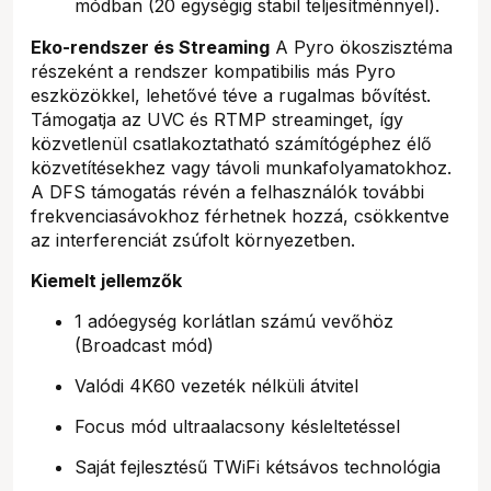
módban (20 egységig stabil teljesítménnyel).
Eko-rendszer és Streaming
A Pyro ökoszisztéma
részeként a rendszer kompatibilis más Pyro
eszközökkel, lehetővé téve a rugalmas bővítést.
Támogatja az UVC és RTMP streaminget, így
közvetlenül csatlakoztatható számítógéphez élő
közvetítésekhez vagy távoli munkafolyamatokhoz.
A DFS támogatás révén a felhasználók további
frekvenciasávokhoz férhetnek hozzá, csökkentve
az interferenciát zsúfolt környezetben.
Kiemelt jellemzők
1 adóegység korlátlan számú vevőhöz
(Broadcast mód)
Valódi 4K60 vezeték nélküli átvitel
Focus mód ultraalacsony késleltetéssel
Saját fejlesztésű TWiFi kétsávos technológia