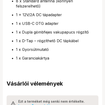
8 x Standard antenna (könnyen
felszerelhető)
1 x 12V/2A DC tápadapter
1 x USB-C OTG adapter
1 x Dupla gömbfejes vakupapucs rögzítő
1 x D-Tap – rögzíthető DC tápkábel
1 x Gyorsútmutató
1 x Garanciakártya
Vásárlói vélemények
Ezt a terméket még senki nem értékelte.