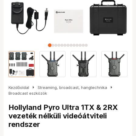
arrow_right
arrow_right
Kezdőoldal
Streaming, broadcast, hangtechnika
Broadcast eszközök
Hollyland Pyro Ultra 1TX & 2RX
vezeték nélküli videóátviteli
rendszer