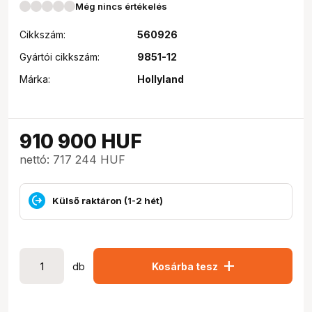
Még nincs értékelés
Cikkszám:
560926
Gyártói cikkszám:
9851-12
Márka:
Hollyland
910 900
HUF
nettó: 717 244 HUF
Külső raktáron (1-2 hét)
add
db
Kosárba tesz