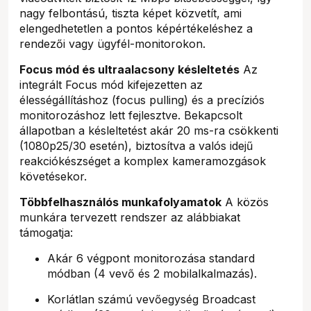
nagy felbontású, tiszta képet közvetít, ami
elengedhetetlen a pontos képértékeléshez a
rendezői vagy ügyfél-monitorokon.
Focus mód és ultraalacsony késleltetés
Az
integrált Focus mód kifejezetten az
élességállításhoz (focus pulling) és a precíziós
monitorozáshoz lett fejlesztve. Bekapcsolt
állapotban a késleltetést akár 20 ms-ra csökkenti
(1080p25/30 esetén), biztosítva a valós idejű
reakciókészséget a komplex kameramozgások
követésekor.
Többfelhasználós munkafolyamatok
A közös
munkára tervezett rendszer az alábbiakat
támogatja:
Akár 6 végpont monitorozása standard
módban (4 vevő és 2 mobilalkalmazás).
Korlátlan számú vevőegység Broadcast