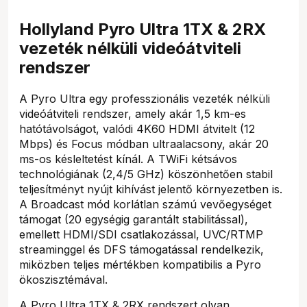
Hollyland Pyro Ultra 1TX & 2RX
vezeték nélküli videóátviteli
rendszer
A Pyro Ultra egy professzionális vezeték nélküli
videóátviteli rendszer, amely akár 1,5 km-es
hatótávolságot, valódi 4K60 HDMI átvitelt (12
Mbps) és Focus módban ultraalacsony, akár 20
ms-os késleltetést kínál. A TWiFi kétsávos
technológiának (2,4/5 GHz) köszönhetően stabil
teljesítményt nyújt kihívást jelentő környezetben is.
A Broadcast mód korlátlan számú vevőegységet
támogat (20 egységig garantált stabilitással),
emellett HDMI/SDI csatlakozással, UVC/RTMP
streaminggel és DFS támogatással rendelkezik,
miközben teljes mértékben kompatibilis a Pyro
ökoszisztémával.
A Pyro Ultra 1TX & 2RX rendszert olyan