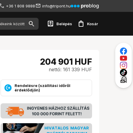
+36 1 808 9888
info@tripont.hu
account_box
shopping_bag
Belépés
Kosár
204 901
HUF
nettó: 161 339 HUF
local_post_office
Rendelésre (szállítási időről
érdeklődjön)