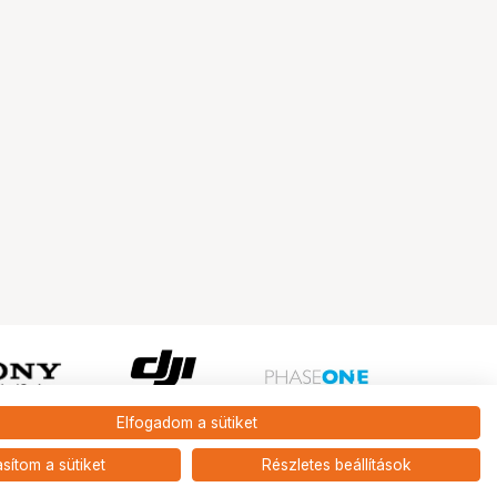
Elfogadom a sütiket
Ugrás az oldal tetejére
asítom a sütiket
Részletes beállítások