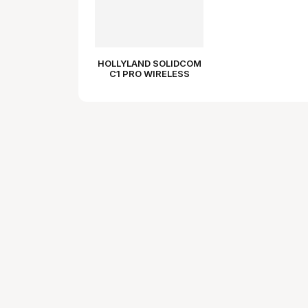
HOLLYLAND SOLIDCOM
C1 PRO WIRELESS
STEREO MASTER
HEADSET DOUBLE-EAR
VERSION