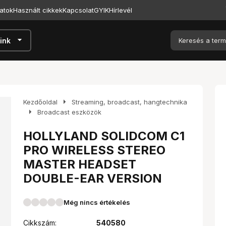
atok
Használt cikkek
Kapcsolat
GYIK
Hírlevél
arrow_drop_down
ink
arrow_right
Kezdőoldal
Streaming, broadcast, hangtechnika
arrow_right
Broadcast eszközök
HOLLYLAND SOLIDCOM C1
PRO WIRELESS STEREO
MASTER HEADSET
DOUBLE-EAR VERSION
Még nincs értékelés
Cikkszám:
540580