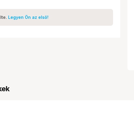
lte.
Legyen Ön az első!
kek