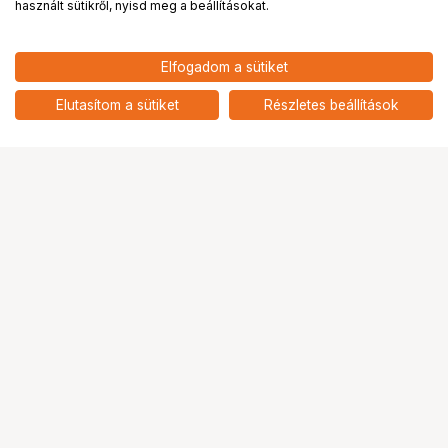
használt sütikről, nyisd meg a beállításokat.
Elfogadom a sütiket
HOLLYLAND WIRELESS TALLY
332 900
HUF
SYSTEM-4 LIGHTS
Elutasítom a sütiket
Részletes beállítások
nettó: 262 126 HUF
Ugrás az oldal tetejére
Segítség a vásárláshoz
Fizetési lehetőségek
Szállítással kapcsolatos részletek
Reklamáció és termékvisszaküldés
Fogyasztói elállás
Adattörlő kódok
Cofidis Express áruhitel