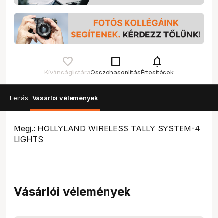
check_box_outline_blank
notifications
Kívánságlistára
Összehasonlítás
Értesítések
Leírás
Vásárlói vélemények
Megj.: HOLLYLAND WIRELESS TALLY SYSTEM-4
LIGHTS
Vásárlói vélemények