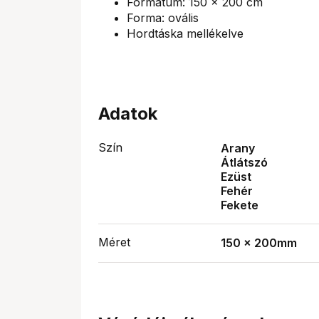
Formátum: 150 x 200 cm
Forma: ovális
Hordtáska mellékelve
Adatok
Szín
Arany
Átlátszó
Ezüst
Fehér
Fekete
Méret
150 x 200mm