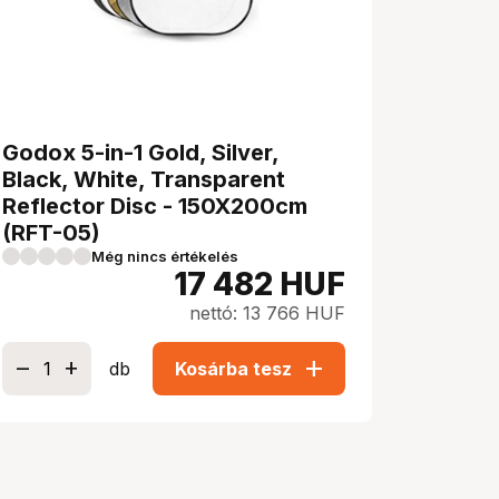
Godox 5-in-1 Gold, Silver,
Black, White, Transparent
Reflector Disc - 150X200cm
(RFT-05)
Még nincs értékelés
17 482
HUF
nettó: 13 766 HUF
add
db
Kosárba tesz