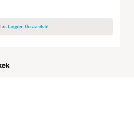
lte.
Legyen Ön az első!
kek