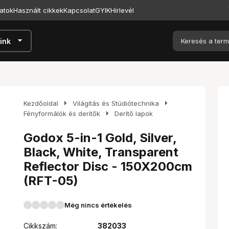
atok
Használt cikkek
Kapcsolat
GYIK
Hírlevél
arrow_drop_down
ink
arrow_right
arrow_right
Kezdőoldal
Világítás és Stúdiótechnika
arrow_right
Fényformálók és derítők
Derítő lapok
Godox 5-in-1 Gold, Silver,
Black, White, Transparent
Reflector Disc - 150X200cm
(RFT-05)
Még nincs értékelés
Cikkszám:
382033