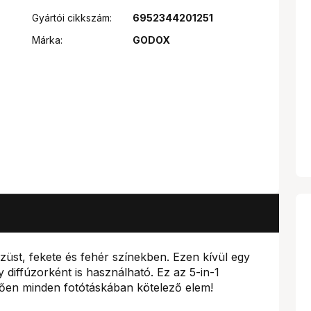
Gyártói cikkszám:
6952344201251
Márka:
GODOX
ezüst, fekete és fehér színekben. Ezen kívül egy
y diffúzorként is használható. Ez az 5-in-1
ően minden fotótáskában kötelező elem!