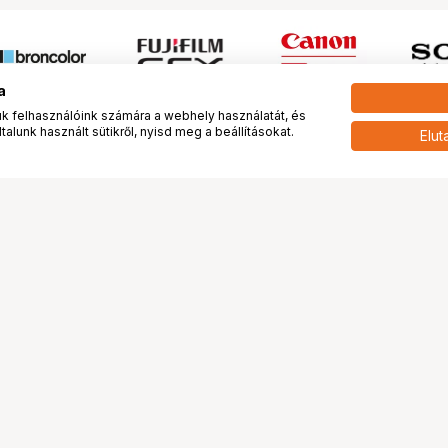
a
 felhasználóink számára a webhely használatát, és
alunk használt sütikről, nyisd meg a beállításokat.
Elut
 meg minket!
További oldalaink
tkozunk
Fotókönyv
 véleménye rólunk
Fotólabor
óterem és Stúdió
Digitalizálás
vények
PhaseOne
tya
Bluechip
tya
Problog
Program
Márkáink