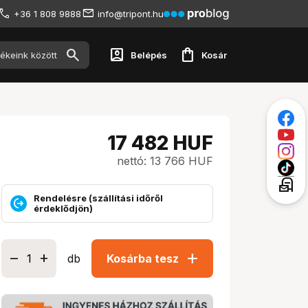
+36 1 808 9888
info@tripont.hu
account_box
shopping_bag
Belépés
Kosár
17 482
HUF
nettó: 13 766 HUF
local_post_office
Rendelésre (szállítási időről
érdeklődjön)
add
db
Kosárba tesz