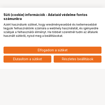
Süti (cookie) információk - Adataid védelme fontos
számunkra
Azért használunk sütiket, hogy eredményesebbé és kellemesebbé
tegyük felhasználóink számára a webhely használatát, és igényeidre
PRO
partnerségek
szabjuk a felhasználói élményt. Ha többet szeretnél tudni az általunk
használt sütikről, nyisd meg a beállításokat.
Elfogadom a sütiket
Elutasítom a sütiket
Részletes beállítások
Ugrás az oldal tetejére
Segítség a vásárláshoz
Fizetési lehetőségek