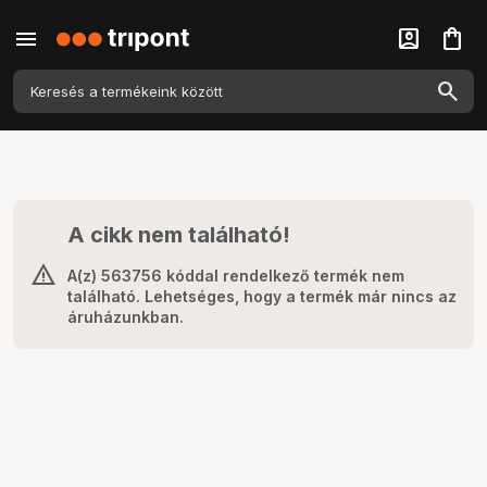
menu
account_box
shopping_bag
A cikk nem található!
A(z) 563756 kóddal rendelkező termék nem
található. Lehetséges, hogy a termék már nincs az
áruházunkban.