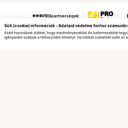
PRO
partnerségek:
Süti (cookie) információk - Adataid védelme fontos számunkr
Azért használunk sütiket, hogy eredményesebbé és kellemesebbé tegyük
igényeidre szabjuk a felhasználói élményt. Ha többet szeretnél tudni az ált
Segítség a vásárláshoz
Ismerj
Fizetési lehetőségek
Bemuta
Szállítással kapcsolatos részletek
Vevőink
Reklamáció és termékvisszaküldés
Bemutat
Fogyasztói elállás
Rendez
Adattörlő kódok
Diákkár
Cofidis Express áruhitel
VIP kár
Lízing lehetőségek
Talent 