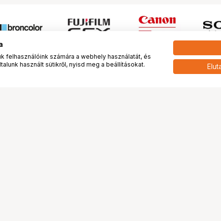
a
 felhasználóink számára a webhely használatát, és
alunk használt sütikről, nyisd meg a beállításokat.
Elut
 meg minket!
További oldalaink
tkozunk
Fotókönyv
 véleménye rólunk
Fotólabor
óterem és Stúdió
Digitalizálás
vények
PhaseOne
tya
Bluechip
tya
Problog
Program
Márkáink