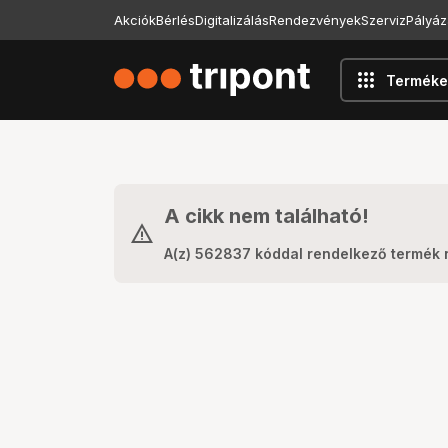
Akciók
Bérlés
Digitalizálás
Rendezvények
Szerviz
Pályáz
apps
Terméke
A cikk nem található!
A(z) 562837 kóddal rendelkező termék 