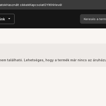
atok
Használt cikkek
Kapcsolat
GYIK
Hírlevél
arrow_drop_down
ink
nem található. Lehetséges, hogy a termék már nincs az áruház