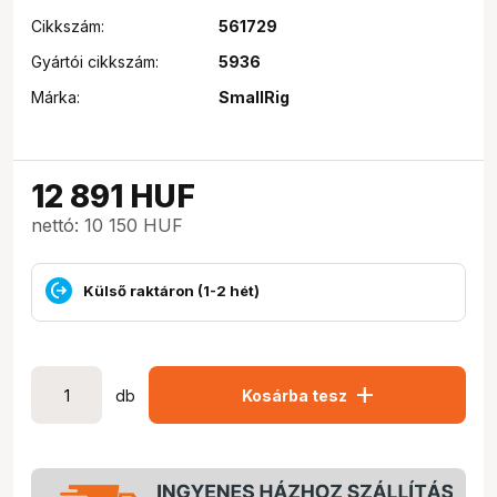
Cikkszám:
561729
Gyártói cikkszám:
5936
Márka:
SmallRig
12 891
HUF
nettó: 10 150 HUF
Külső raktáron (1-2 hét)
add
db
Kosárba tesz