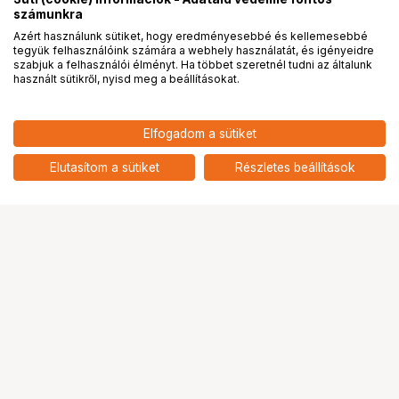
számunkra
Azért használunk sütiket, hogy eredményesebbé és kellemesebbé
tegyük felhasználóink számára a webhely használatát, és igényeidre
PRO
partnerségek
szabjuk a felhasználói élményt. Ha többet szeretnél tudni az általunk
használt sütikről, nyisd meg a beállításokat.
12 891
HUF
Elfogadom a sütiket
nettó: 10 150 HUF
SmallRig 5936 összehajtható
leszállóhely (Landing Pad)
add
Elutasítom a sütiket
Részletes beállítások
Ugrás az oldal tetejére
Segítség a vásárláshoz
Fizetési lehetőségek
Szállítással kapcsolatos részletek
Reklamáció és termékvisszaküldés