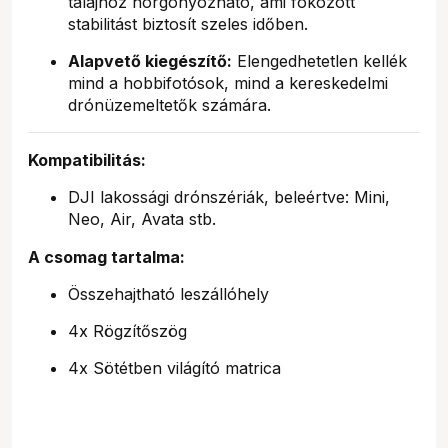
talajhoz horgonyozható, ami fokozott
stabilitást biztosít szeles időben.
Alapvető kiegészítő:
Elengedhetetlen kellék
mind a hobbifotósok, mind a kereskedelmi
drónüzemeltetők számára.
Kompatibilitás:
DJI lakossági drónszériák, beleértve: Mini,
Neo, Air, Avata stb.
A csomag tartalma:
Összehajtható leszállóhely
4x Rögzítőszög
4x Sötétben világító matrica