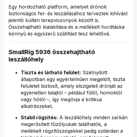
Egy hordozható platform, amelyet drónok
biztonságos fel- és leszállásához terveztek kihívást
jelentő kültéri terepviszonyok között is.
Összehajtható kialakítása és a mellékelt hordtáska
könnyű és egyszerű szállítást tesz lehetővé.
SmallRig 5936 összehajtható
leszállóhely
Tiszta és látható felület:
Szétnyitott
állapotban egy egyértelműen megjelölt, tiszta
felületet biztosít, amely elszigeteli drónját az
egyenetlen talajtól – például fűtől, homoktól
vagy hótól –, így megóvja a kritikus
alkatrészeket.
Stabil rögzítés:
A leszállóhely minden sarkán
megerősített fűzőlyukak találhatók, a
mellékelt rögzítőszögekkel pedig szilárdan a