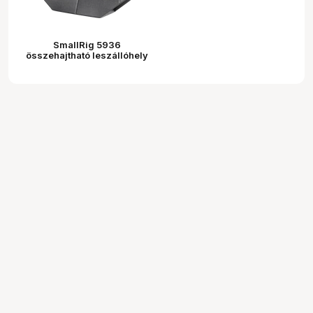
SmallRig 5936
összehajtható leszállóhely
(Landing Pad)