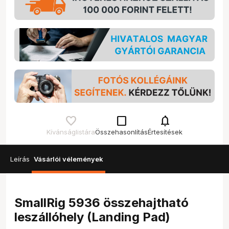
check_box_outline_blank
notifications
Kívánságlistára
Összehasonlítás
Értesítések
Leírás
Vásárlói vélemények
SmallRig 5936 összehajtható
leszállóhely (Landing Pad)