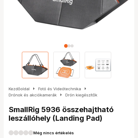
arrow_right
arrow_right
Kezdőoldal
Fotó és Videótechnika
arrow_right
Drónok és akciókamerák
Drón kiegészítők
SmallRig 5936 összehajtható
leszállóhely (Landing Pad)
Még nincs értékelés