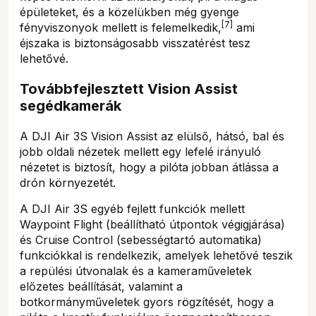
épületeket, és a közelükben még gyenge
[7]
fényviszonyok mellett is felemelkedik,
ami
éjszaka is biztonságosabb visszatérést tesz
lehetővé.
Továbbfejlesztett Vision Assist
segédkamerák
A DJI Air 3S Vision Assist az elülső, hátsó, bal és
jobb oldali nézetek mellett egy lefelé irányuló
nézetet is biztosít, hogy a pilóta jobban átlássa a
drón környezetét.
A DJI Air 3S egyéb fejlett funkciók mellett
Waypoint Flight (beállítható útpontok végigjárása)
és Cruise Control (sebességtartó automatika)
funkciókkal is rendelkezik, amelyek lehetővé teszik
a repülési útvonalak és a kameraműveletek
előzetes beállítását, valamint a
botkormányműveletek gyors rögzítését, hogy a