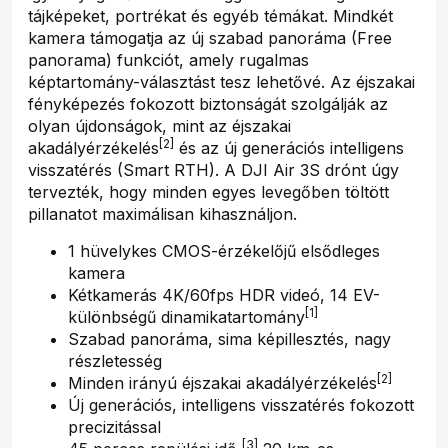
tájképeket, portrékat és egyéb témákat. Mindkét
kamera támogatja az új szabad panoráma (Free
panorama) funkciót, amely rugalmas
képtartomány-választást tesz lehetővé. Az éjszakai
fényképezés fokozott biztonságát szolgálják az
olyan újdonságok, mint az éjszakai
[2]
akadályérzékelés
és az új generációs intelligens
visszatérés (Smart RTH). A DJI Air 3S drónt úgy
tervezték, hogy minden egyes levegőben töltött
pillanatot maximálisan kihasználjon.
1 hüvelykes CMOS-érzékelőjű elsődleges
kamera
Kétkamerás 4K/60fps HDR videó, 14 EV-
[1]
különbségű dinamikatartomány
Szabad panoráma, sima képillesztés, nagy
részletesség
[2]
Minden irányú éjszakai akadályérzékelés
Új generációs, intelligens visszatérés fokozott
precizitással
[3]