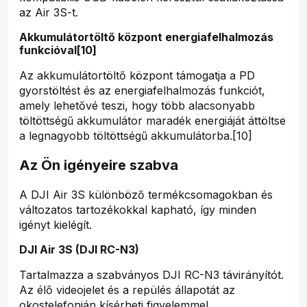
az Air 3S-t.
Akkumulátortöltő központ energiafelhalmozás
funkcióval[10]
Az akkumulátortöltő központ támogatja a PD
gyorstöltést és az energiafelhalmozás funkciót,
amely lehetővé teszi, hogy több alacsonyabb
töltöttségű akkumulátor maradék energiáját áttöltse
a legnagyobb töltöttségű akkumulátorba.[10]
Az Ön igényeire szabva
A DJI Air 3S különböző termékcsomagokban és
változatos tartozékokkal kapható, így minden
igényt kielégít.
DJI Air 3S (DJI RC-N3)
Tartalmazza a szabványos DJI RC-N3 távirányítót.
Az élő videojelet és a repülés állapotát az
okostelefonján kísérheti figyelemmel.