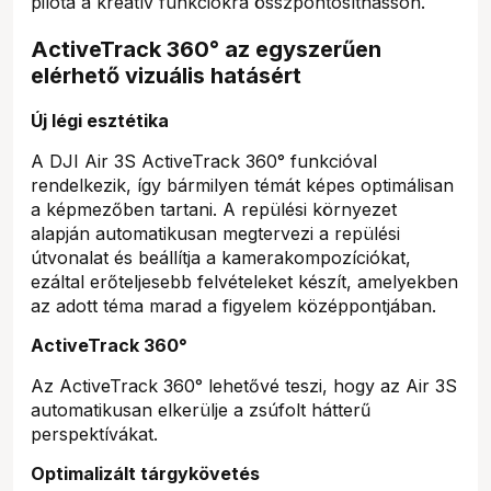
pilóta a kreatív funkciókra összpontosíthasson.
ActiveTrack 360° az egyszerűen
elérhető vizuális hatásért
Új légi esztétika
A DJI Air 3S ActiveTrack 360° funkcióval
rendelkezik, így bármilyen témát képes optimálisan
a képmezőben tartani. A repülési környezet
alapján automatikusan megtervezi a repülési
útvonalat és beállítja a kamerakompozíciókat,
ezáltal erőteljesebb felvételeket készít, amelyekben
az adott téma marad a figyelem középpontjában.
ActiveTrack 360°
Az ActiveTrack 360° lehetővé teszi, hogy az Air 3S
automatikusan elkerülje a zsúfolt hátterű
perspektívákat.
Optimalizált tárgykövetés