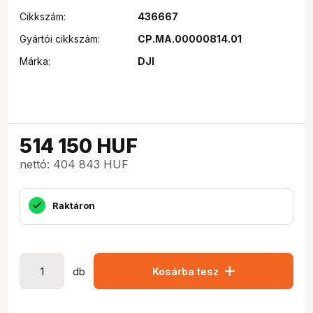
Cikkszám:
436667
Gyártói cikkszám:
CP.MA.00000814.01
Márka:
DJI
514 150
HUF
nettó: 404 843 HUF
Raktáron
add
db
Kosárba tesz