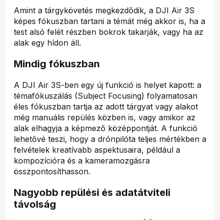
Amint a tárgykövetés megkezdődik, a DJI Air 3S
képes fókuszban tartani a témát még akkor is, ha a
test alsó felét részben bokrok takarják, vagy ha az
alak egy hídon áll.
Mindig fókuszban
A DJI Air 3S-ben egy új funkció is helyet kapott: a
témafókuszálás (Subject Focusing) folyamatosan
éles fókuszban tartja az adott tárgyat vagy alakot
még manuális repülés közben is, vagy amikor az
alak elhagyja a képmező középpontját. A funkció
lehetővé teszi, hogy a drónpilóta teljes mértékben a
felvételek kreatívabb aspektusaira, például a
kompozícióra és a kameramozgásra
összpontosíthasson.
Nagyobb repülési és adatátviteli
távolság