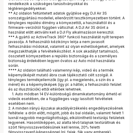
rendelkezik a szükséges tanúsítványokkal és
légtérengedélyekkel.
** Az oldalon feltüntetett adatok gyűjtése egy DJI Air 3S
sorozatgyártású modellel, ellenőrzött tesztkörnyezetben történt. A
tényleges repülési élmény a környezettől, a használattól és a
firmware-verziótól függően változhat. A DJI Air 3S drónt a
használat előtt aktiválni kell a DJI Fly alkalmazáson keresztül.
*** A gyártó az ActiveTrack 360° funkció használatát nyílt terepen
javasolja. A felhasználói kézikönyv leírja a nem javasolt
felhasználási módokat, valamint az olyan eshetőségeket, amelyek
megszakíthatják a felvételkészítést. A sok akadályt tartalmazó,
összetett környezetben a repülés biztonsága és a személyes
biztonság érdekében legyen óvatos az Auto mód használata
során.
**** Az oldalon található valamennyi kép, videó és a termék
képernyőképét mutató ábra csak tájékoztató célt szolgál. A
tényleges termékjellemzők (így pl. a megjelenés, a szín és a
méret) és a képernyőképek (így pl. a háttér, a felhasználói felület
és az illusztrációk) ettől eltérőek lehetnek.
1. Auto módban 14 EV-különbségű dinamikatartomány érhető el
videók esetében, de a függőleges vagy lassított felvételek
esetében nem.
2. A minden irányú éjszakai akadályérzékelés engedélyezésének
feltétele: a drón előtt, mögött, jobb és bal oldalán, valamint felett 1
luxnál nagyobb megvilágítottságú, elkülöníthető textúrájú felületek
legyenek. Hasonlóképpen, az alatta lévő talajnak textúráltnak és
szórt fényvisszaverődésűnek kell lennie, 20% feletti
fényvisszaverő képességgel (pl. falak, fák vagy emberek),