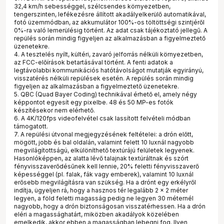
32,4 km/h sebességgel, szélcsendes környezetben,
tengerszinten, lefékezésre állított akadályelkerülő automatikával,
fotó üzemmódban, az akkumulátor 100%-os töltöttségi szintjéről
0%-ra való lemerülésig történt. Az adat csak tájékoztató jellegű. A
repülés során mindig figyeljen az alkalmazásban a figyelmeztető
üzenetekre.
4. A tesztelés nyílt, kültéri, zavaró jelforrás nélküli környezetben,
az FCC-előírások betartásával történt. A fenti adatok a
legtávolabbi kommunikációs hatótávolságot mutatják egyirányú,
visszatérés nélküli repülések esetén. A repülés során mindig
figyeljen az alkalmazásban a figyelmeztető üzenetekre.
5. QBC (Quad Bayer Coding) technikával érhető el, amely négy
képpontot egyesít egy pixelbe. 48 és 50 MP-es fotók
készítésekor nem elérhető.
6. A 4K/120fps videofelvétel csak lassított felvételi módban
támogatott.
7. A repülési útvonal megjegyzésének feltételei: a drón előtt,
mögött, jobb és bal oldalán, valamint felett 10 luxnál nagyobb
megvilágítottságú, elkülöníthető textúrájú felületek legyenek.
Hasonlóképpen, az alatta lévő talajnak textúráltnak és szórt
fényvisszaverődésűnek kell lennie, 20% feletti fényvisszaverő
képességgel (pl. falak, fák vagy emberek), valamint 10 luxnál
erősebb megvilágításra van szükség. Ha a drónt egy erkélyről
indítja, ügyeljen rá, hogy a hasznos tér legalább 2 × 2 méter
legyen, a föld feletti magasság pedig ne legyen 30 méternél
nagyobb, hogy a drón biztonságosan visszatérhessen. Ha a drón
eléri a magassághatárt, miközben akadályok közelében
emelkedik, akkor ebben a magasságban lebegni fog. Ilyen