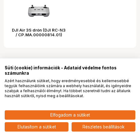
DJI Air 3S drón (DJI RC-N3
/ CP.MA.00000814.01)
Süti (cookie) információk - Adataid védelme fontos
számunkra
Azért használunk sütiket, hogy eredményesebbé és kellemesebbé
tegyük felhasználóink számára a webhely használatát, és igényeidre
PRO
partnerségek
szabjuk a felhasználói élményt. Ha többet szeretnél tudni az általunk
használt sütikről, nyisd meg a beállításokat.
514 150
HUF
Elfogadom a sütiket
nettó: 404 843 HUF
DJI Air 3S drón (DJI RC-N3 /
CP.MA.00000814.01)
add
Elutasítom a sütiket
Részletes beállítások