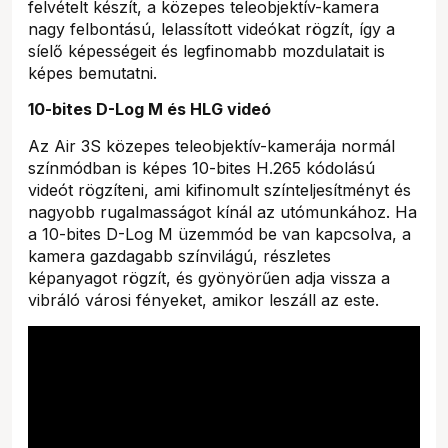
felvételt készít, a közepes teleobjektív-kamera
nagy felbontású, lelassított videókat rögzít, így a
síelő képességeit és legfinomabb mozdulatait is
képes bemutatni.
10-bites D-Log M és HLG videó
Az Air 3S közepes teleobjektív-kamerája normál
színmódban is képes 10-bites H.265 kódolású
videót rögzíteni, ami kifinomult színteljesítményt és
nagyobb rugalmasságot kínál az utómunkához. Ha
a 10-bites D-Log M üzemmód be van kapcsolva, a
kamera gazdagabb színvilágú, részletes
képanyagot rögzít, és gyönyörűen adja vissza a
vibráló városi fényeket, amikor leszáll az este.