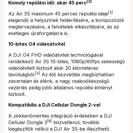
[3]
Komoly repülési idő: akár 45 perc
[3]
Az Air 3S maximum 45 perces repülési ideje
elegendő a helyszínek felderítésére, a kompozíciók
megtervezésére, a felvételek elkészítésére, és az
esetleges újraforgatásra is.
10-bites O4 videoátvitel
A DJI O4 FHD videóátviteli technológiával
rendelkező Air 3S 10-bites, 1080p/60fps sebességű
videóátvitelt biztosít akár 20 kilométeres
[4]
távolságból.
Az élő közvetítés megbízhatóan
zavartalan és élénk, a nagy reakciókészségű
vezérlés pedig jobb általános repülési élményt
biztosít.
Kompatibilis a DJI Cellular Dongle 2-vel
A zökkenőmentes integráció érdekében a DJI
[8]
Cellular Dongle 2
közvetlenül, további
kiegészítők nélkül a DJI Air 3S-be illeszthető.