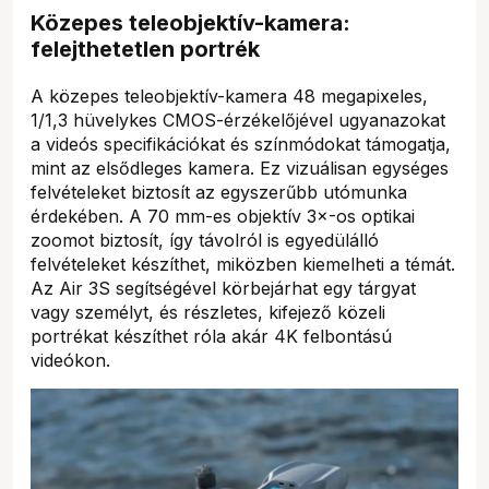
Közepes teleobjektív-kamera:
felejthetetlen portrék
A közepes teleobjektív-kamera 48 megapixeles,
1/1,3 hüvelykes CMOS-érzékelőjével ugyanazokat
a videós specifikációkat és színmódokat támogatja,
mint az elsődleges kamera. Ez vizuálisan egységes
felvételeket biztosít az egyszerűbb utómunka
érdekében. A 70 mm-es objektív 3×-os optikai
zoomot biztosít, így távolról is egyedülálló
felvételeket készíthet, miközben kiemelheti a témát.
Az Air 3S segítségével körbejárhat egy tárgyat
vagy személyt, és részletes, kifejező közeli
portrékat készíthet róla akár 4K felbontású
videókon.