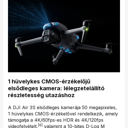
1 hüvelykes CMOS-érzékelőjű
elsődleges kamera: lélegzetelállító
részletesség utazáshoz
A DJI Air 3S elsődleges kamerája 50 megapixeles,
1 hüvelykes CMOS-érzékelővel rendelkezik, amely
támogatja a 4K/60fps-es HDR és 4K/120fps
[6]
videofelvételt,
valamint a 10-bites D-Log M