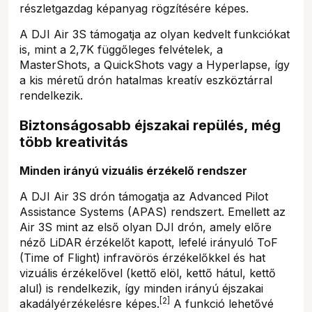
részletgazdag képanyag rögzítésére képes.
A DJI Air 3S támogatja az olyan kedvelt funkciókat
is, mint a 2,7K függőleges felvételek, a
MasterShots, a QuickShots vagy a Hyperlapse, így
a kis méretű drón hatalmas kreatív eszköztárral
rendelkezik.
Biztonságosabb éjszakai repülés, még
több kreativitás
Minden irányú vizuális érzékelő rendszer
A DJI Air 3S drón támogatja az Advanced Pilot
Assistance Systems (APAS) rendszert. Emellett az
Air 3S mint az első olyan DJI drón, amely előre
néző LiDAR érzékelőt kapott, lefelé irányuló ToF
(Time of Flight) infravörös érzékelőkkel és hat
vizuális érzékelővel (kettő elöl, kettő hátul, kettő
alul) is rendelkezik, így minden irányú éjszakai
[2]
akadályérzékelésre képes.
A funkció lehetővé