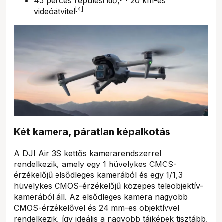
45 perces repülési idő,
20 km-es
[4]
videóátvitel
Két kamera, páratlan képalkotás
A DJI Air 3S kettős kamerarendszerrel
rendelkezik, amely egy 1 hüvelykes CMOS-
érzékelőjű elsődleges kamerából és egy 1/1,3
hüvelykes CMOS-érzékelőjű közepes teleobjektív-
kamerából áll. Az elsődleges kamera nagyobb
CMOS-érzékelővel és 24 mm-es objektívvel
rendelkezik, így ideális a nagyobb tájképek tisztább,