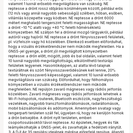
valamint 1 luxnál erősebb megvilágításra van szükség. NE
reptesse a drónt rossz időjárási körülmények között, például erős
(12 m/s vagy annál nagyobb sebességű) szélben, hóban, esőben,
villámlás közepette vagy ködben. NE reptesse a drónt 6000
métert meghaladó tengerszint feletti magasságban. NE reptesse
a drónt –10 °C alatti vagy +40 °C feletti hőmérsékletű
környezetben. NE szálljon fel a drónnal mozgó tárgyakról, például
autóról vagy hajóról. NE reptesse a drónt fényvisszaverő felületek,
pl. vízfelszín vagy hó közelében. Ellenkező esetben előfordulhat,
hogy a vizuális érzékelőrendszer nem működik megfelelően. Ha a
GNSS-jel gyenge, a drónt jól megvilágított környezetben
reptesse: a drón előtt, mögött, jobb és bal oldalán, valamint felett
10 luxnál nagyobb megvilágítottságú, elkülöníthető textúrájú
felületek legyenek. Hasonlóképpen, az alatta lévő talajnak
textúráltnak és szórt fényvisszaverődésűnek kell lennie, 20%
feletti fényvisszaverő képességgel, valamint 10 luxnál erősebb
megvilágításra van szükség. Előfordulhat, hogy félhomályos
környezetben a vizuális érzékelőrendszer nem működik
megfelelően. NE repüljön zavaró mágneses vagy rádiós jelforrás
közelében. Zavaró mágneses vagy rádiós jelforrások lehetnek a
Wi-Fi hotspotok, routerek, Bluetooth eszközök, nagyfeszültségű
vezetékek, nagyobb transzformátorállomások, radarállomások,
mobil bázisállomások és adótornyok. Amennyiben sivatagi vagy
tengerparti területen száll fel, ügyeljen rá, hogy ne kerüljön homok
a drón belsejébe. A drónt nyílt területen, emberi
csoportosulásoktól távol reptesse. Az épületek, hegyek és fák
leárnyékolhatják a GNSS-jelet, és zavarhatják a fedélzeti iránytűt.
3. A DJI Air 3S repülési idejének mérése előrefelé repülve, állandó