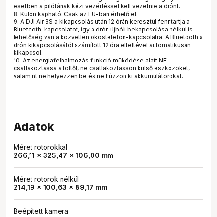
esetben a pilótának kézi vezérléssel kell vezetnie a drónt.
8. Külön kapható. Csak az EU-ban érhető el.
9. A DJI Air 3S a kikapcsolás után 12 órán keresztül fenntartja a
Bluetooth-kapcsolatot, így a drón újbóli bekapcsolása nélkül is
lehetőség van a közvetlen okostelefon-kapcsolatra. A Bluetooth a
drón kikapcsolásától számított 12 óra elteltével automatikusan
kikapcsol.
10. Az energiafelhalmozás funkció működése alatt NE
csatlakoztassa a töltőt, ne csatlakoztasson külső eszközöket,
valamint ne helyezzen be és ne húzzon ki akkumulátorokat.
Adatok
Méret rotorokkal
266,11 × 325,47 × 106,00 mm
Méret rotorok nélkül
214,19 × 100,63 × 89,17 mm
Beépített kamera