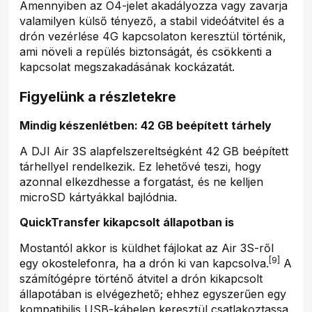
Amennyiben az O4-jelet akadályozza vagy zavarja
valamilyen külső tényező, a stabil videóátvitel és a
drón vezérlése 4G kapcsolaton keresztül történik,
ami növeli a repülés biztonságát, és csökkenti a
kapcsolat megszakadásának kockázatát.
Figyelünk a részletekre
Mindig készenlétben: 42 GB beépített tárhely
A DJI Air 3S alapfelszereltségként 42 GB beépített
tárhellyel rendelkezik. Ez lehetővé teszi, hogy
azonnal elkezdhesse a forgatást, és ne kelljen
microSD kártyákkal bajlódnia.
QuickTransfer kikapcsolt állapotban is
Mostantól akkor is küldhet fájlokat az Air 3S-ről
[9]
egy okostelefonra, ha a drón ki van kapcsolva.
A
számítógépre történő átvitel a drón kikapcsolt
állapotában is elvégezhető; ehhez egyszerűen egy
kompatibilis USB-kábelen keresztül csatlakoztassa