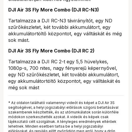
DJI Air 3S Fly More Combo (DJI RC-N3)
Tartalmazza a DJI RC-N3 távirányítót, egy ND
szűrőkészletet, két további akkumulátort, egy
akkumulátortöltő központot, egy válltáskát és még
sok mást.
DJI Air 3S Fly More Combo (DJI RC 2)
Tartalmazza a DJI RC 2-t egy 5,5 hüvelykes,
1080p-s, 700 nites, nagy fényerejű képernyővel,
egy ND szűrőkészletet, két további akkumulátort,
egy akkumulátortöltő központot, egy válltáskát és
még sok mást
* Az oldalon található valamennyi videót és képet a DJI Air 3S
segítségével, a helyi jogszabályi előírások szigorú betartásával
szakemberek készítették, és az utómunkálatok során különféle
módokon szerkesztették azokat. A videók és képek csak
tájékoztató célt szolgálnak. A tényleges eredmények eltérőek
lehetnek. Minden esetben tartsa be a helyi jogszabályi
előírásokat, és repülés előtt győződjön meg arról, hogy a drón