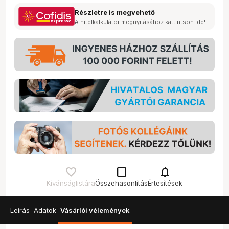
Részletre is megvehető
A hitelkalkulátor megnyitásához kattintson ide!
check_box_outline_blank
notifications
Kívánságlistára
Összehasonlítás
Értesítések
Leírás
Adatok
Vásárlói vélemények