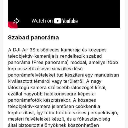
Szabad panoráma
A DJI Air 3S elsődleges kamerája és közepes
teleobjektív-kamerája is rendelkezik szabad
panoráma (Free panorama) móddal, amellyel több
kép összefűzésével sima illesztésű
panorámafelvételeket tud készíteni egy manuálisan
kiválasztott témáról vagy területről. A nagy
látószögű kamera szélesebb látószöget kínál,
ezáltal nagyobb hatékonyságra képes a
panorámafotók készítésekor. A közepes
teleobjektív-kamera jelentősen csökkenti a
képtorzítást, így több fotóból széles perspektívájú,
mesteri felvételeket készít, és a fókusztávolság
által biztosított előnyöknek köszönhetően