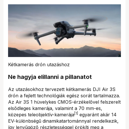
Kétkamerás drón utazáshoz
Ne hagyja elillanni a pillanatot
Az utazásokhoz tervezett kétkamerás DJI Air 3S
drón a fejlett technológiák egész sorát tartalmazza.
Az Air 3S 1 hüvelykes CMOS-érzékelővel felszerelt
elsődleges kamerája, valamint a 70 mm-es,
[1]
közepes teleobjektív-kamerája
egyaránt akár 14
EV-különbségű dinamikatartománnyal rendelkezik,
így lenyűgöző részletességgel örökíti meg a