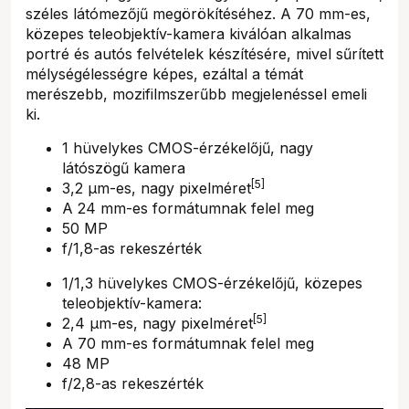
széles látómezőjű megörökítéséhez. A 70 mm-es,
közepes teleobjektív-kamera kiválóan alkalmas
portré és autós felvételek készítésére, mivel sűrített
mélységélességre képes, ezáltal a témát
merészebb, mozifilmszerűbb megjelenéssel emeli
ki.
1 hüvelykes CMOS-érzékelőjű, nagy
látószögű kamera
[5]
3,2 μm-es, nagy pixelméret
A 24 mm-es formátumnak felel meg
50 MP
f/1,8-as rekeszérték
1/1,3 hüvelykes CMOS-érzékelőjű, közepes
teleobjektív-kamera:
[5]
2,4 μm-es, nagy pixelméret
A 70 mm-es formátumnak felel meg
48 MP
f/2,8-as rekeszérték