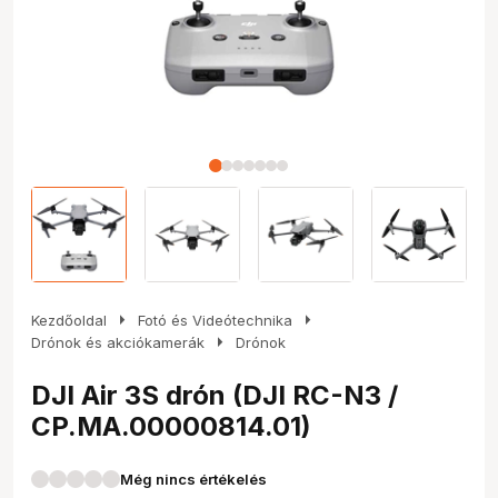
arrow_right
arrow_right
Kezdőoldal
Fotó és Videótechnika
arrow_right
Drónok és akciókamerák
Drónok
DJI Air 3S drón (DJI RC-N3 /
CP.MA.00000814.01)
Még nincs értékelés