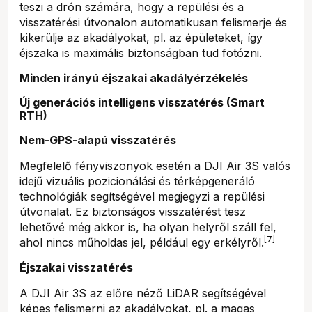
teszi a drón számára, hogy a repülési és a
visszatérési útvonalon automatikusan felismerje és
kikerülje az akadályokat, pl. az épületeket, így
éjszaka is maximális biztonságban tud fotózni.
Minden irányú éjszakai akadályérzékelés
Új generációs intelligens visszatérés (Smart
RTH)
Nem-GPS-alapú visszatérés
Megfelelő fényviszonyok esetén a DJI Air 3S valós
idejű vizuális pozicionálási és térképgeneráló
technológiák segítségével megjegyzi a repülési
útvonalat. Ez biztonságos visszatérést tesz
lehetővé még akkor is, ha olyan helyről száll fel,
[7]
ahol nincs műholdas jel, például egy erkélyről.
Éjszakai visszatérés
A DJI Air 3S az előre néző LiDAR segítségével
képes felismerni az akadályokat, pl. a magas