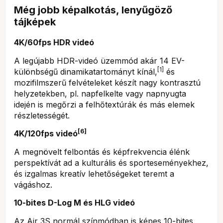
Még jobb képalkotás, lenyűgöző
tájképek
4K/60fps HDR videó
A legújabb HDR-videó üzemmód akár 14 EV-
[1]
különbségű dinamikatartományt kínál,
és
mozifilmszerű felvételeket készít nagy kontrasztú
helyzetekben, pl. napfelkelte vagy napnyugta
idején is megőrzi a felhőtextúrák és más elemek
részletességét.
[6]
4K/120fps videó
A megnövelt felbontás és képfrekvencia élénk
perspektívát ad a kulturális és sporteseményekhez,
és izgalmas kreatív lehetőségeket teremt a
vágáshoz.
10-bites D-Log M és HLG videó
Az Air 3S normál színmódban is képes 10-bites