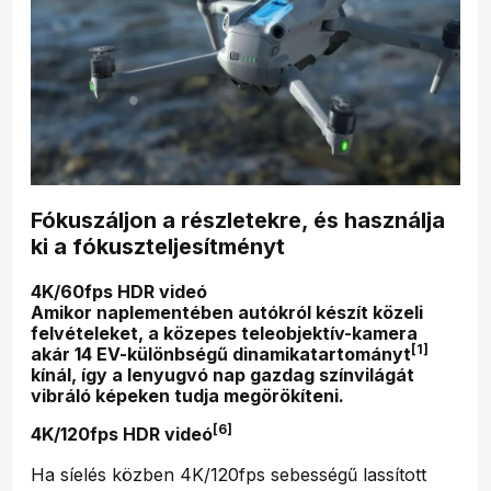
Fókuszáljon a részletekre, és használja
ki a fókuszteljesítményt
4K/60fps HDR videó
Amikor naplementében autókról készít közeli
felvételeket, a közepes teleobjektív-kamera
[1]
akár 14 EV-különbségű dinamikatartományt
kínál, így a lenyugvó nap gazdag színvilágát
vibráló képeken tudja megörökíteni.
[6]
4K/120fps HDR videó
Ha síelés közben 4K/120fps sebességű lassított