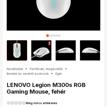
arrow_right
arrow_right
Kezdőoldal
Perifériák, Kiegészítők
arrow_right
Beviteli és vezérlő eszközök
Egér
LENOVO Legion M300s RGB
Gaming Mouse, fehér
Még nincs értékelés