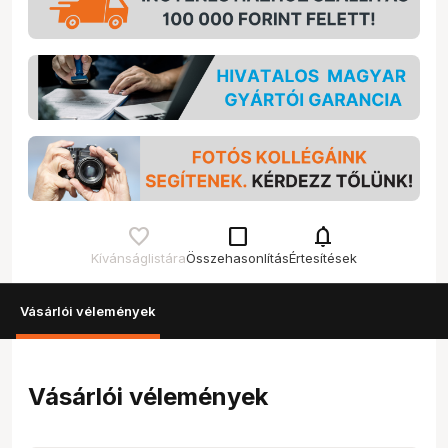
check_box_outline_blank
notifications
Kívánságlistára
Összehasonlítás
Értesítések
Vásárlói vélemények
Vásárlói vélemények