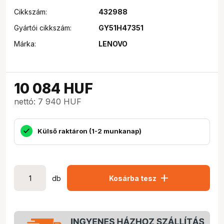
Cikkszám:
432988
Gyártói cikkszám:
GY51H47351
Márka:
LENOVO
10 084
HUF
nettó: 7 940 HUF
Külső raktáron (1-2 munkanap)
add
db
Kosárba tesz