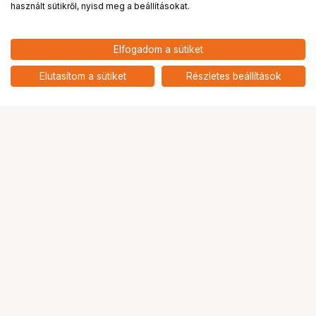
használt sütikről, nyisd meg a beállításokat.
10 084
HUF
Elfogadom a sütiket
nettó: 7 940 HUF
LENOVO Legion M300s RGB
Gaming Mouse, fehér
add
Elutasítom a sütiket
Részletes beállítások
Ugrás az oldal tetejére
Segítség a vásárláshoz
Fizetési lehetőségek
Szállítással kapcsolatos részletek
Reklamáció és termékvisszaküldés
Fogyasztói elállás
Adattörlő kódok
Cofidis Express áruhitel