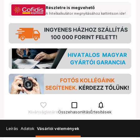
Részletre is megvehető
A hitelkalkulátor megnyitásához kattintson ide!
check_box_outline_blank
notifications
Kívánságlistára
Összehasonlítás
Értesítések
Leírás
Adatok
Vásárlói vélemények