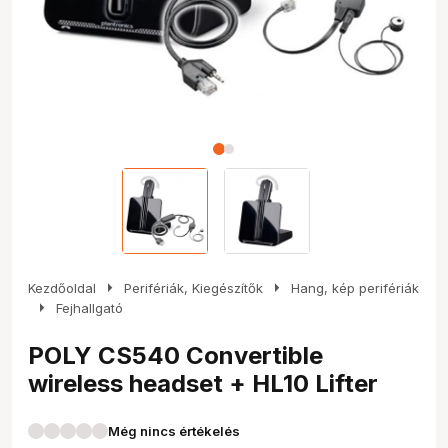
arrow_right
arrow_right
Kezdőoldal
Perifériák, Kiegészítők
Hang, kép perifériák
arrow_right
Fejhallgató
POLY CS540 Convertible
wireless headset + HL10 Lifter
Még nincs értékelés