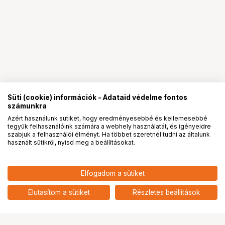
Süti (cookie) információk - Adataid védelme fontos
számunkra
Azért használunk sütiket, hogy eredményesebbé és kellemesebbé
tegyük felhasználóink számára a webhely használatát, és igényeidre
PRO
partnerségek
szabjuk a felhasználói élményt. Ha többet szeretnél tudni az általunk
használt sütikről, nyisd meg a beállításokat.
68 907
HUF
Elfogadom a sütiket
nettó: 54 257 HUF
POLY CS540 Convertible
wireless headset + HL10 Lifter
add
Elutasítom a sütiket
Részletes beállítások
Ugrás az oldal tetejére