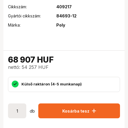
Cikkszám:
409217
Gyártói cikkszám:
84693-12
Márka:
Poly
68 907
HUF
nettó: 54 257 HUF
Külső raktáron (4-5 munkanap)
add
db
Kosárba tesz