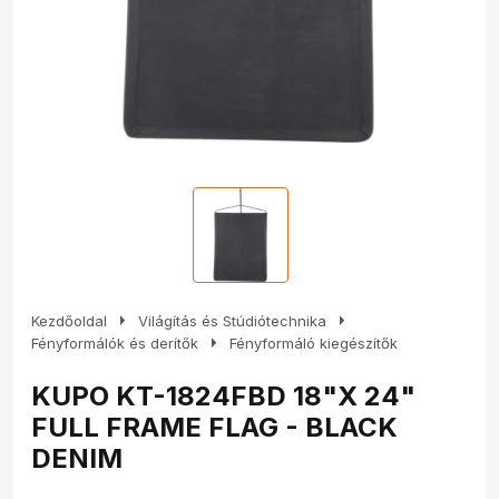
arrow_right
arrow_right
Kezdőoldal
Világítás és Stúdiótechnika
arrow_right
Fényformálók és derítők
Fényformáló kiegészítők
KUPO KT-1824FBD 18"X 24"
FULL FRAME FLAG - BLACK
DENIM