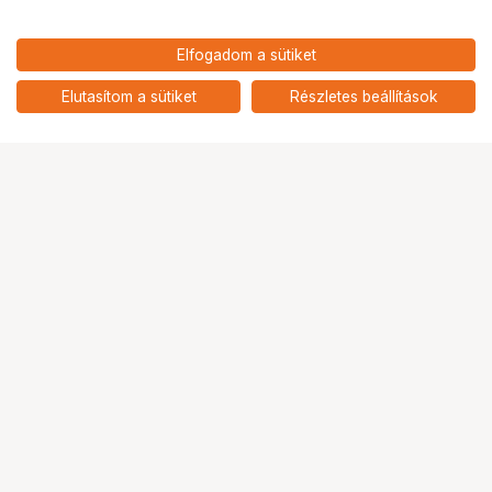
Elfogadom a sütiket
KUPO KT-1824FBD 18"X 24" FULL
14 590
HUF
FRAME FLAG - BLACK DENIM
Elutasítom a sütiket
Részletes beállítások
nettó: 11 488 HUF
Ugrás az oldal tetejére
Segítség a vásárláshoz
Fizetési lehetőségek
Szállítással kapcsolatos részletek
Reklamáció és termékvisszaküldés
Fogyasztói elállás
Adattörlő kódok
Cofidis Express áruhitel