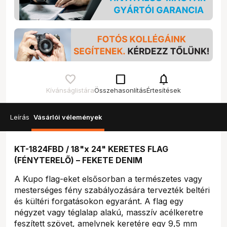
check_box_outline_blank
notifications
Kívánságlistára
Összehasonlítás
Értesítések
Leírás
Vásárlói vélemények
KT-1824FBD / 18"x 24" KERETES FLAG
(FÉNYTERELŐ) – FEKETE DENIM
A Kupo flag-eket elsősorban a természetes vagy
mesterséges fény szabályozására tervezték beltéri
és kültéri forgatásokon egyaránt. A flag egy
négyzet vagy téglalap alakú, masszív acélkeretre
feszített szövet, amelynek keretére egy 9,5 mm