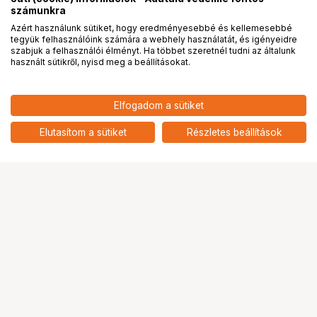
számunkra
Azért használunk sütiket, hogy eredményesebbé és kellemesebbé
tegyük felhasználóink számára a webhely használatát, és igényeidre
PRO
partnerségek
szabjuk a felhasználói élményt. Ha többet szeretnél tudni az általunk
használt sütikről, nyisd meg a beállításokat.
Elfogadom a sütiket
Elutasítom a sütiket
Részletes beállítások
Ugrás az oldal tetejére
Segítség a vásárláshoz
Fizetési lehetőségek
Szállítással kapcsolatos részletek
Reklamáció és termékvisszaküldés