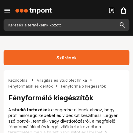
menu
account_box
shopping_bag
Szűrések
arrow_right
arrow_right
Kezdőoldal
Világítás és Stúdiótechnika
arrow_right
Fényformálók és derítők
Fényformáló kiegészítők
Fényformáló kiegészítők
A
stúdió tartozékok
elengedhetetlenek ahhoz, hogy
profi minőségű képeket és videókat készíthess. Legyen
szó portré-, termék- vagy divatfotózásról, a megfelelő
fényformálókkal és kiegészítőkkel a kezedben
teremtheted meg a kívánt hangulatot és látványt. A