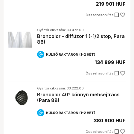
219 901 HUF
check_box_outline_blank
Összehasonlítás
Gyártói cikkszám: 33.472.00
Broncolor - diffúzor 1 (-1/2 stop, Para
88)
KÜLSŐ RAKTÁRON (1-2 HÉT)
134 899 HUF
check_box_outline_blank
Összehasonlítás
Gyártói cikkszám: 33.222.00
Broncolor 40° könnyű méhsejtrács
(Para 88)
KÜLSŐ RAKTÁRON (1-2 HÉT)
380 900 HUF
check_box_outline_blank
Összehasonlítás