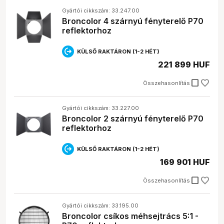
Termékfotózáshoz érdemes beszerezni
Gyártói cikkszám: 33.247.00
diffúzorokat, reflektorokat és derítő lapokat, hogy
Broncolor 4 szárnyú fényterelő P70
egyenletes és lágy fényt tudj teremteni.
reflektorhoz
KÜLSŐ RAKTÁRON (1-2 HÉT)
221 899 HUF
check_box_outline_blank
Összehasonlítás
Gyártói cikkszám: 33.227.00
Broncolor 2 szárnyú fényterelő P70
reflektorhoz
KÜLSŐ RAKTÁRON (1-2 HÉT)
169 901 HUF
check_box_outline_blank
Összehasonlítás
Gyártói cikkszám: 33.195.00
Broncolor csíkos méhsejtrács 5:1 -