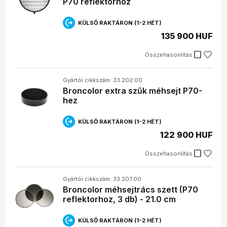
P70 reflektorhoz
KÜLSŐ RAKTÁRON (1-2 HÉT)
135 900 HUF
check_box_outline_blank
Összehasonlítás
Gyártói cikkszám: 33.202.00
Broncolor extra szűk méhsejt P70-
hez
KÜLSŐ RAKTÁRON (1-2 HÉT)
122 900 HUF
check_box_outline_blank
Összehasonlítás
Gyártói cikkszám: 33.207.00
Broncolor méhsejtrács szett (P70
reflektorhoz, 3 db) - 21.0 cm
KÜLSŐ RAKTÁRON (1-2 HÉT)