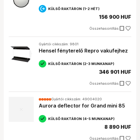
KÜLSŐ RAKTÁRON (1-2 HÉT)
156 900 HUF
check_box_outline_blank
Összehasonlítás
Gyártói cikkszám: 9801
Hensel fényterelő Repro vakufejhez
KÜLSŐ RAKTÁRON (2-3 MUNKANAP)
346 901 HUF
check_box_outline_blank
Összehasonlítás
Gyártói cikkszám: 49004020
Aurora deflector for Grand mini 85
KÜLSŐ RAKTÁRON (4-5 MUNKANAP)
8 890 HUF
check_box_outline_blank
Összehasonlítás