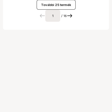
További 25 termék
/ 16