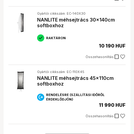
Gyártói cikkszám: EC-140X30
NANLITE méhsejtrács 30x140cm
softboxhoz
RAKTÁRON
10 190 HUF
check_box_outline_blank
Összehasonlítás
Gyártói cikkszám: EC-110X45
NANLITE méhsejtrács 45x110cm
softboxhoz
RENDELÉSRE (SZÁLLÍTÁSI IDŐRŐL
ÉRDEKLŐDJÖN)
11 990 HUF
check_box_outline_blank
Összehasonlítás