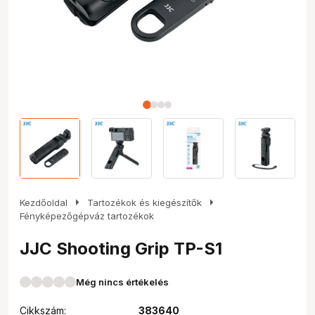
arrow_right
arrow_right
Kezdőoldal
Tartozékok és kiegészítők
Fényképezőgépváz tartozékok
JJC Shooting Grip TP-S1
Még nincs értékelés
Cikkszám:
383640