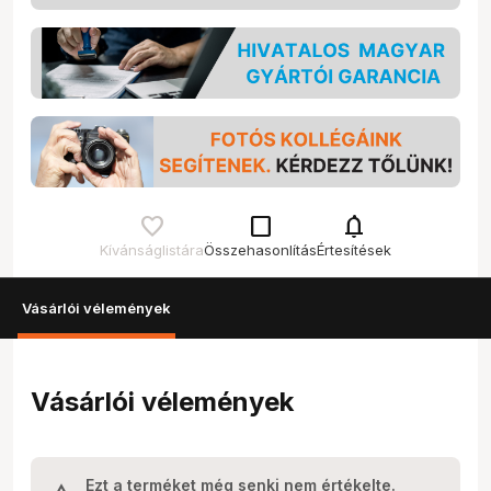
check_box_outline_blank
notifications
Kívánságlistára
Összehasonlítás
Értesítések
Vásárlói vélemények
Vásárlói vélemények
Ezt a terméket még senki nem értékelte.