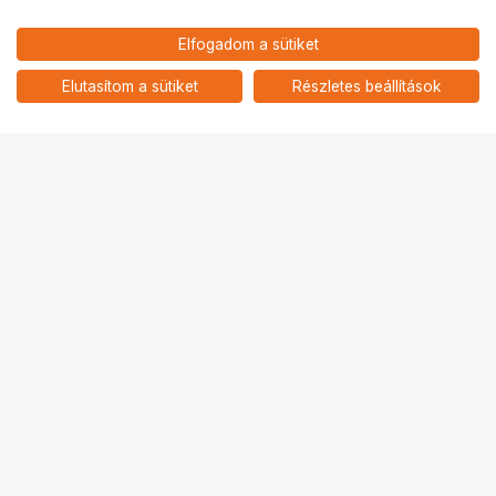
24 900
HUF
Elfogadom a sütiket
nettó: 19 606 HUF
JJC Shooting Grip TP-S1
add
Elutasítom a sütiket
Részletes beállítások
Ugrás az oldal tetejére
Segítség a vásárláshoz
Fizetési lehetőségek
Szállítással kapcsolatos részletek
Reklamáció és termékvisszaküldés
Fogyasztói elállás
Adattörlő kódok
Cofidis Express áruhitel
Lízing lehetőségek