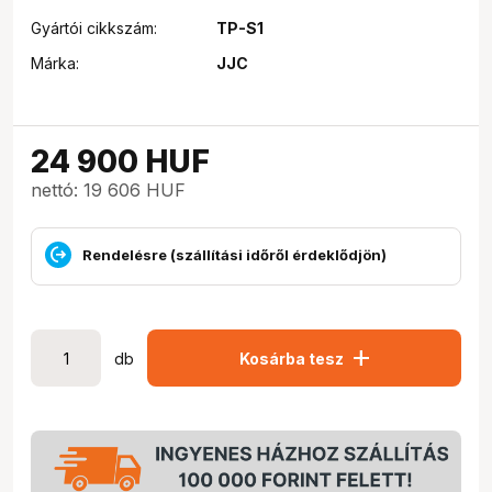
Gyártói cikkszám:
TP-S1
Márka:
JJC
24 900
HUF
nettó: 19 606 HUF
Rendelésre (szállítási időről érdeklődjön)
add
db
Kosárba tesz