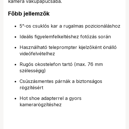
kamera vakupapucsába.
Főbb jellemzők
5”-os csuklós kar a rugalmas pozicionáláshoz
Ideális figyelemfelkeltéshez fotózás során
Használható teleprompter kijelzőként önálló
videófelvételhez
Rugós okostelefon tartó (max. 76 mm
szélességig)
Csúszásmentes párnák a biztonságos
rögzítésért
Hot shoe adapterrel a gyors
kamerarögzítéshez