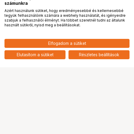
számunkra
Azért használunk sütiket, hogy eredményesebbé és kellemesebbé
tegyük felhasználóink számára a webhely használatát, és igényeidre
PRO
partnerségek
szabjuk a felhasználói élményt. Ha többet szeretnél tudni az általunk
használt sütikről, nyisd meg a beállításokat.
15 690
HUF
Elfogadom a sütiket
KUPO KCP-104 CAMERA
nettó: 12 354 HUF
MOUNTABLE UNIVERSAL
add
SMARTPHONE HOLDER
Elutasítom a sütiket
Részletes beállítások
Ugrás az oldal tetejére
Segítség a vásárláshoz
Fizetési lehetőségek
Szállítással kapcsolatos részletek
Reklamáció és termékvisszaküldés