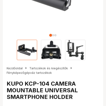
arrow_right
arrow_right
Kezdőoldal
Tartozékok és kiegészítők
Fényképezőgépváz tartozékok
KUPO KCP-104 CAMERA
MOUNTABLE UNIVERSAL
SMARTPHONE HOLDER