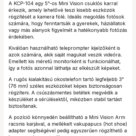
A KCP-104 egy 5”-os Mini Vision csuklós karral
érkezik, amely lehetővé teszi kisebb eszközök
rögzítését a kamera fölé. Ideális megoldás fotósok
számára, hogy fenntartsák a gyerekek, háziállatok
vagy más alanyok figyelmét a hatékonyabb fotózás
érdekében.
Kiválóan használható teleprompter kijelzőként is
azok számára, akik saját magukat veszik videóra.
Emellett kis méretű monitorként is funkcionálhat,
így a fotós azonnal láthatja az elkészült képeket.
A rugós kialakítású okostelefon tartó legfeljebb 3”
(76 mm) széles eszközöket képes biztonságosan
rögzíteni. A csúszásmentes betétek megvédik a
készüléket a sérülésektől, miközben stabil tartást
biztosítanak.
A pozíció könnyedén beállítható a Mini Vision Arm
racsnis karjával, a mellékelt vakupapucs (hot shoe)
adapter segítségével pedig egyszerűen rögzíthető a