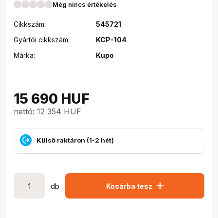
Még nincs értékelés
Cikkszám:
545721
Gyártói cikkszám:
KCP-104
Márka:
Kupo
15 690
HUF
nettó: 12 354 HUF
Külső raktáron (1-2 hét)
add
db
Kosárba tesz