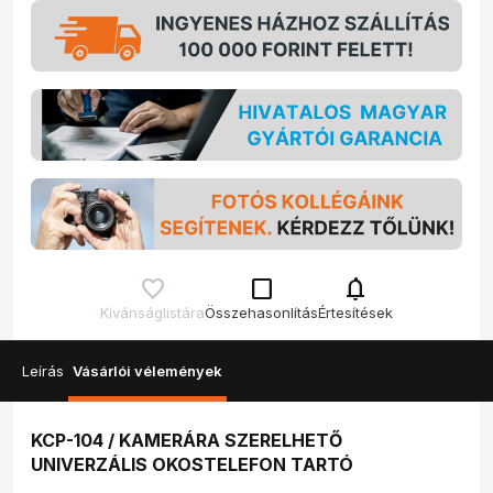
check_box_outline_blank
notifications
Kívánságlistára
Összehasonlítás
Értesítések
Leírás
Vásárlói vélemények
KCP-104 / KAMERÁRA SZERELHETŐ
UNIVERZÁLIS OKOSTELEFON TARTÓ