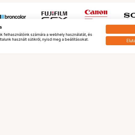
a
 felhasználóink számára a webhely használatát, és
alunk használt sütikről, nyisd meg a beállításokat.
Elut
 meg minket!
További oldalaink
tkozunk
Fotókönyv
 véleménye rólunk
Fotólabor
óterem és Stúdió
Digitalizálás
vények
PhaseOne
tya
Bluechip
tya
Problog
Program
Márkáink