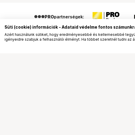
PRO
partnerségek:
Süti (cookie) információk - Adataid védelme fontos számunkr
Azért használunk sütiket, hogy eredményesebbé és kellemesebbé tegyük
igényeidre szabjuk a felhasználói élményt. Ha többet szeretnél tudni az ált
Segítség a vásárláshoz
Ismerj
Fizetési lehetőségek
Bemuta
Szállítással kapcsolatos részletek
Vevőink
Reklamáció és termékvisszaküldés
Bemutat
Fogyasztói elállás
Rendez
Adattörlő kódok
Diákkár
Cofidis Express áruhitel
VIP kár
Lízing lehetőségek
Talent 