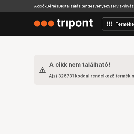
Akciók
Bérlés
Digitalizálás
Rendezvények
Szerviz
Pályáz
apps
Terméke
A cikk nem található!
A(z) 326731 kóddal rendelkező termék 