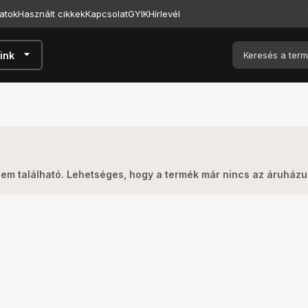
atok
Használt cikkek
Kapcsolat
GYIK
Hírlevél
arrow_drop_down
ink
nem található. Lehetséges, hogy a termék már nincs az áruház