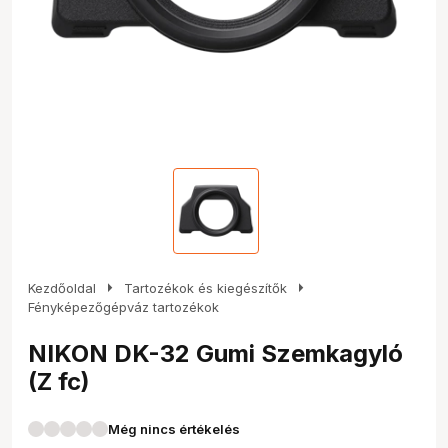
arrow_right
arrow_right
Kezdőoldal
Tartozékok és kiegészítők
Fényképezőgépváz tartozékok
NIKON DK-32 Gumi Szemkagyló
(Z fc)
Még nincs értékelés