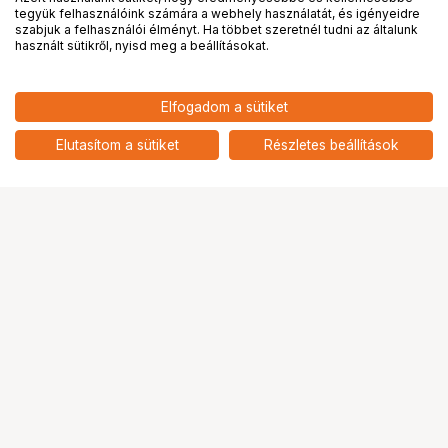
tegyük felhasználóink számára a webhely használatát, és igényeidre
PRO
partnerségek
szabjuk a felhasználói élményt. Ha többet szeretnél tudni az általunk
használt sütikről, nyisd meg a beállításokat.
6 890
HUF
Elfogadom a sütiket
nettó: 5 425 HUF
NIKON DK-32 Gumi Szemkagyló
(Z fc)
add
Elutasítom a sütiket
Részletes beállítások
Ugrás az oldal tetejére
Segítség a vásárláshoz
Fizetési lehetőségek
Szállítással kapcsolatos részletek
Reklamáció és termékvisszaküldés
Fogyasztói elállás
Adattörlő kódok