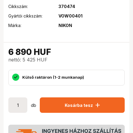
Cikkszám:
370474
Gyártói cikkszám:
VOW00401
Márka:
NIKON
6 890
HUF
nettó: 5 425 HUF
Külső raktáron (1-2 munkanap)
add
db
Kosárba tesz