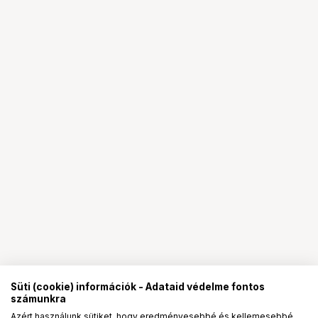
Süti (cookie) információk - Adataid védelme fontos
számunkra
Azért használunk sütiket, hogy eredményesebbé és kellemesebbé