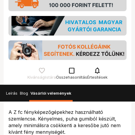
check_box_outline_blank
notifications
Kívánságlistára
Összehasonlítás
Értesítések
Leírás
Blog
Vásárlói vélemények
A Z fc fényképezőgépekhez használható
szemlencse. Kényelmes, puha gumiból készült,
amely minimálisra csökkenti a keresőbe jutó nem
kívánt fény mennyiségét.