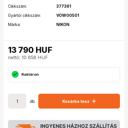
Cikkszám:
377361
Gyártói cikkszám:
VOW00501
Márka:
NIKON
13 790
HUF
nettó: 10 858 HUF
Raktáron
add
db
Kosárba tesz