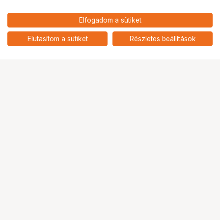
13 790
HUF
Elfogadom a sütiket
nettó: 10 858 HUF
NIKON DK-33 Gumi Szemkagyló
(Nikon Z9)
add
Elutasítom a sütiket
Részletes beállítások
Ugrás az oldal tetejére
Segítség a vásárláshoz
Fizetési lehetőségek
Szállítással kapcsolatos részletek
Reklamáció és termékvisszaküldés
Fogyasztói elállás
Adattörlő kódok
Cofidis Express áruhitel
Lízing lehetőségek