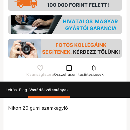
check_box_outline_blank
notifications
Kívánságlistára
Összehasonlítás
Értesítések
Leírás
Blog
Vásárlói vélemények
Nikon Z9 gumi szemkagyló