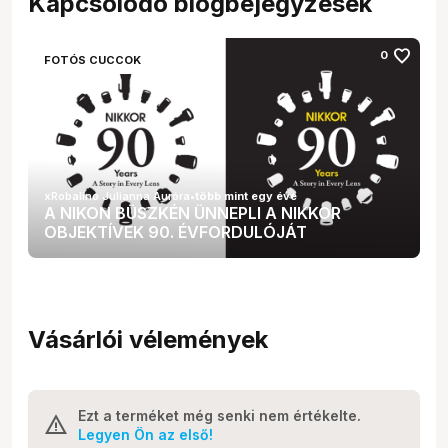
Kapcsolódó blogbejegyzések
favorite
0
FOTÓS CUCCOK
xRobalino Julianna Auróra
•
több mint egy éve
A NIKON BÜSZKÉN ÜNNEPLI A NIKKOR
OBJEKTÍVEK 90. ÉVFORDULÓJÁT
Vásárlói vélemények
Ezt a terméket még senki nem értékelte.
Legyen Ön az első!