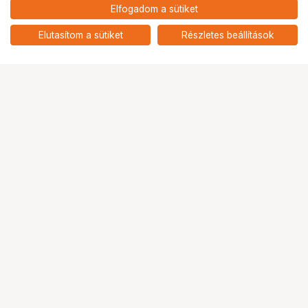
890
HUF
Elfogadom a sütiket
nettó: 701 HUF
NIKON Front Flap CF-47
add
Elutasítom a sütiket
Részletes beállítások
Ugrás az oldal tetejére
Segítség a vásárláshoz
Fizetési lehetőségek
Szállítással kapcsolatos részletek
Reklamáció és termékvisszaküldés
Fogyasztói elállás
Adattörlő kódok
Cofidis Express áruhitel
Lízing lehetőségek
Ajándékutalvány