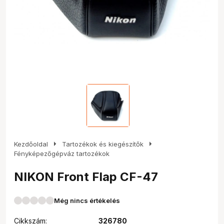
arrow_right
arrow_right
Kezdőoldal
Tartozékok és kiegészítők
Fényképezőgépváz tartozékok
NIKON Front Flap CF-47
Még nincs értékelés
Cikkszám:
326780