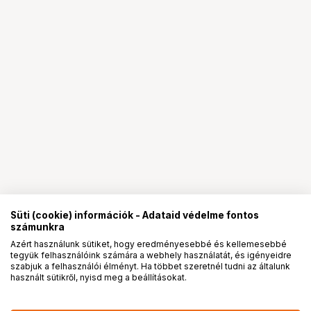
Süti (cookie) információk - Adataid védelme fontos
számunkra
Azért használunk sütiket, hogy eredményesebbé és kellemesebbé
tegyük felhasználóink számára a webhely használatát, és igényeidre
PRO
partnerségek
szabjuk a felhasználói élményt. Ha többet szeretnél tudni az általunk
használt sütikről, nyisd meg a beállításokat.