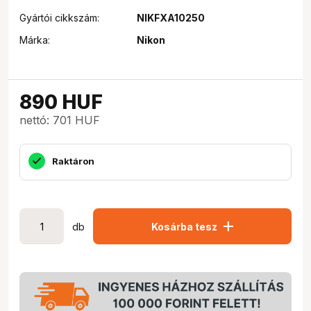
Gyártói cikkszám:
NIKFXA10250
Márka:
Nikon
890
HUF
nettó: 701 HUF
Raktáron
add
db
Kosárba tesz