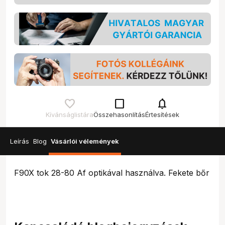
check_box_outline_blank
notifications
Kívánságlistára
Összehasonlítás
Értesítések
Leírás
Blog
Vásárlói vélemények
F90X tok 28-80 Af optikával használva. Fekete bőr