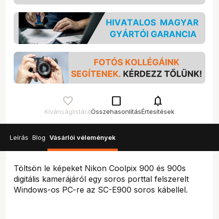
check_box_outline_blank
notifications
Kívánságlistára
Összehasonlítás
Értesítések
Leírás
Blog
Vásárlói vélemények
Töltsön le képeket Nikon Coolpix 900 és 900s
digitális kamerájáról egy soros porttal felszerelt
Windows-os PC-re az SC-E900 soros kábellel.