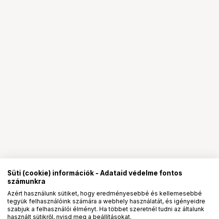
Süti (cookie) információk - Adataid védelme fontos
számunkra
Azért használunk sütiket, hogy eredményesebbé és kellemesebbé
tegyük felhasználóink számára a webhely használatát, és igényeidre
PRO
partnerségek
szabjuk a felhasználói élményt. Ha többet szeretnél tudni az általunk
használt sütikről, nyisd meg a beállításokat.