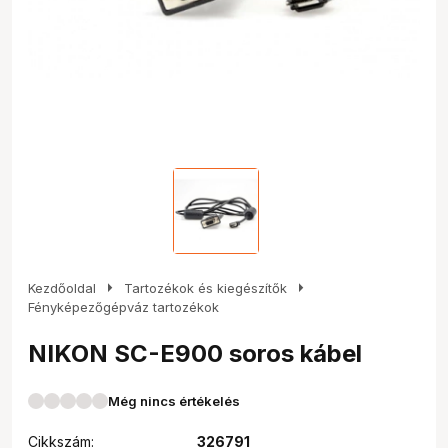
arrow_right
arrow_right
Kezdőoldal
Tartozékok és kiegészítők
Fényképezőgépváz tartozékok
NIKON SC-E900 soros kábel
Még nincs értékelés
Cikkszám:
326791