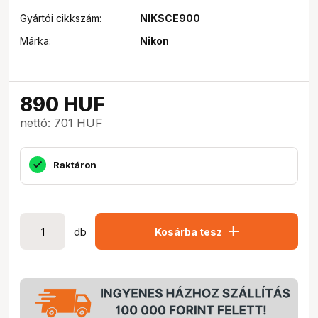
Gyártói cikkszám:
NIKSCE900
Márka:
Nikon
890
HUF
nettó: 701 HUF
Raktáron
add
db
Kosárba tesz