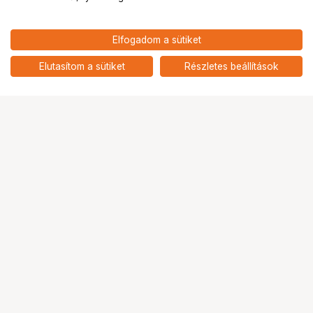
890
HUF
Elfogadom a sütiket
nettó: 701 HUF
NIKON SC-E900 soros kábel
add
Elutasítom a sütiket
Részletes beállítások
Ugrás az oldal tetejére
Segítség a vásárláshoz
Fizetési lehetőségek
Szállítással kapcsolatos részletek
Reklamáció és termékvisszaküldés
Fogyasztói elállás
Adattörlő kódok
Cofidis Express áruhitel