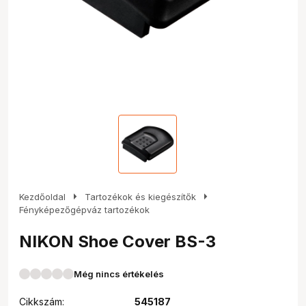
arrow_right
arrow_right
Kezdőoldal
Tartozékok és kiegészítők
Fényképezőgépváz tartozékok
NIKON Shoe Cover BS-3
Még nincs értékelés
Cikkszám:
545187