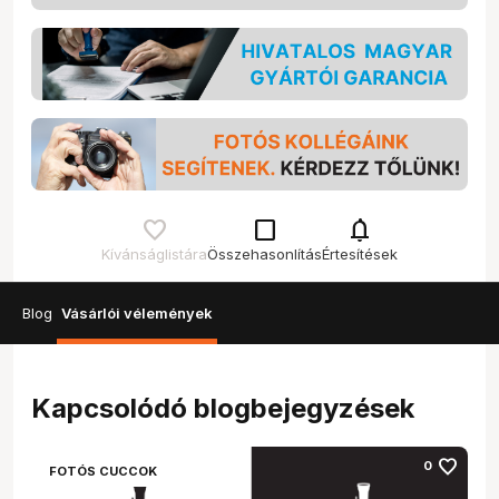
check_box_outline_blank
notifications
Kívánságlistára
Összehasonlítás
Értesítések
Blog
Vásárlói vélemények
Kapcsolódó blogbejegyzések
favorite
0
FOTÓS CUCCOK