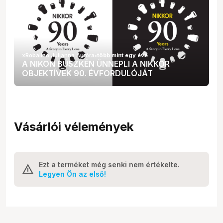
xRobalino Julianna Auróra
•
több mint egy éve
A NIKON BÜSZKÉN ÜNNEPLI A NIKKOR
OBJEKTÍVEK 90. ÉVFORDULÓJÁT
Vásárlói vélemények
Ezt a terméket még senki nem értékelte.
Legyen Ön az első!