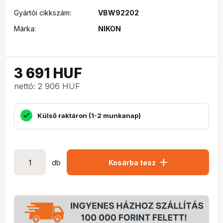
Gyártói cikkszám:
VBW92202
Márka:
NIKON
3 691
HUF
nettó: 2 906 HUF
Külső raktáron (1-2 munkanap)
add
db
Kosárba tesz