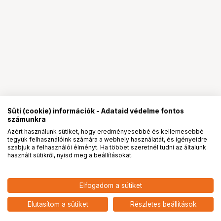
Süti (cookie) információk - Adataid védelme fontos
számunkra
Azért használunk sütiket, hogy eredményesebbé és kellemesebbé
tegyük felhasználóink számára a webhely használatát, és igényeidre
PRO
partnerségek
szabjuk a felhasználói élményt. Ha többet szeretnél tudni az általunk
használt sütikről, nyisd meg a beállításokat.
3 691
HUF
Elfogadom a sütiket
nettó: 2 906 HUF
NIKON Shoe Cover BS-3
add
Elutasítom a sütiket
Részletes beállítások