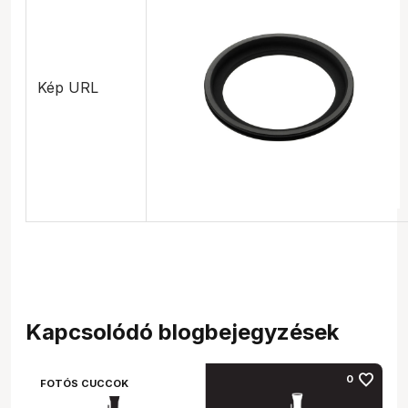
Kép URL
Kapcsolódó blogbejegyzések
favorite
0
FOTÓS CUCCOK