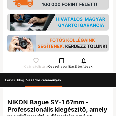
check_box_outline_blank
notifications
Kívánságlistára
Összehasonlítás
Értesítések
Leírás
Blog
Vásárlói vélemények
NIKON Bague SY-1 67mm -
Professzionális kiegészítő, amely