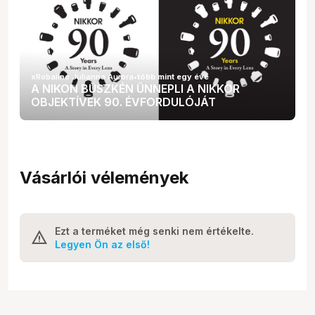
xRobalino Julianna Auróra
•
több mint egy éve
A NIKON BÜSZKÉN ÜNNEPLI A NIKKOR
OBJEKTÍVEK 90. ÉVFORDULÓJÁT
Vásárlói vélemények
Ezt a terméket még senki nem értékelte.
Legyen Ön az első!