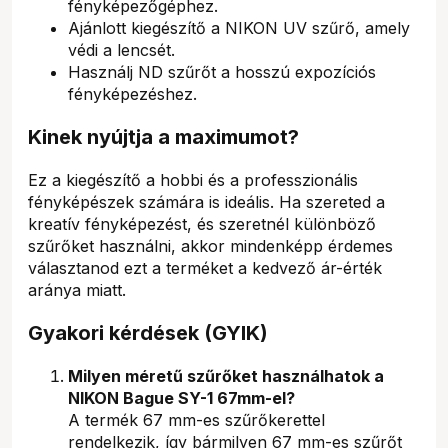
fényképezőgéphez.
Ajánlott kiegészítő a NIKON UV szűrő, amely
védi a lencsét.
Használj ND szűrőt a hosszú expozíciós
fényképezéshez.
Kinek nyújtja a maximumot?
Ez a kiegészítő a hobbi és a professzionális
fényképészek számára is ideális. Ha szereted a
kreatív fényképezést, és szeretnél különböző
szűrőket használni, akkor mindenképp érdemes
választanod ezt a terméket a kedvező ár-érték
aránya miatt.
Gyakori kérdések (GYIK)
Milyen méretű szűrőket használhatok a
NIKON Bague SY-1 67mm-el?
A termék 67 mm-es szűrőkerettel
rendelkezik, így bármilyen 67 mm-es szűrőt