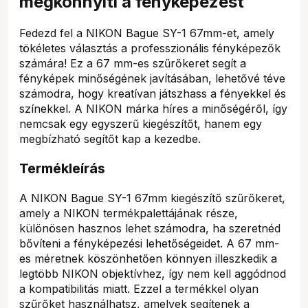
megkönnyíti a fényképezést
Fedezd fel a NIKON Bague SY-1 67mm-et, amely
tökéletes választás a professzionális fényképezők
számára! Ez a 67 mm-es szűrőkeret segít a
fényképek minőségének javításában, lehetővé téve
számodra, hogy kreatívan játszhass a fényekkel és
színekkel. A NIKON márka híres a minőségéről, így
nemcsak egy egyszerű kiegészítőt, hanem egy
megbízható segítőt kap a kezedbe.
Termékleírás
A NIKON Bague SY-1 67mm kiegészítő szűrőkeret,
amely a NIKON termékpalettájának része,
különösen hasznos lehet számodra, ha szeretnéd
bővíteni a fényképezési lehetőségeidet. A 67 mm-
es méretnek köszönhetően könnyen illeszkedik a
legtöbb NIKON objektívhez, így nem kell aggódnod
a kompatibilitás miatt. Ezzel a termékkel olyan
szűrőket használhatsz, amelyek segítenek a