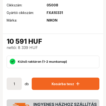
Cikkszám:
05008
Gyártói cikkszám:
FXA10331
Márka:
NIKON
10 591
HUF
nettó: 8 339 HUF
Külső raktáron (1-2 munkanap)
add
db
Kosárba tesz