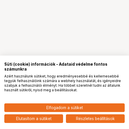
Süti (cookie) információk - Adataid védelme fontos
számunkra
Azért használunk sütiket, hogy eredményesebbé és kellemesebbé
tegyük felhasználóink számára a webhely használatát, és igényeidre
PRO
partnerségek
szabjuk a felhasználói élményt. Ha többet szeretnél tudni az általunk
használt sütikről, nyisd meg a beállításokat.
10 591
HUF
Elfogadom a sütiket
nettó: 8 339 HUF
NIKON SW-10H diffusion dome -
SB-80DX, SB-800
add
Elutasítom a sütiket
Részletes beállítások