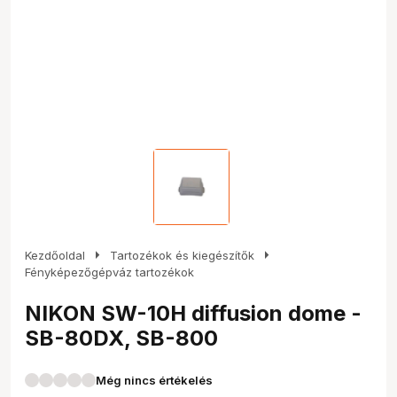
arrow_right
arrow_right
Kezdőoldal
Tartozékok és kiegészítők
Fényképezőgépváz tartozékok
NIKON SW-10H diffusion dome -
SB-80DX, SB-800
Még nincs értékelés