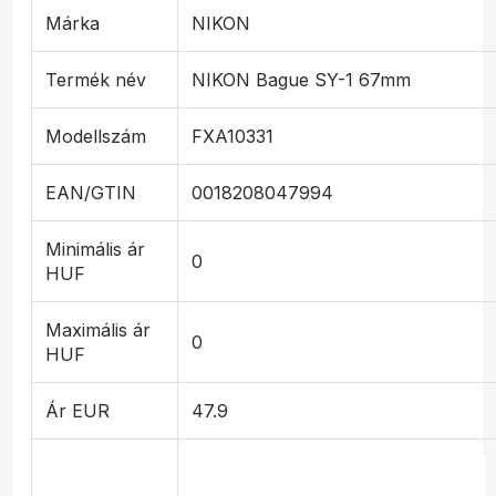
Márka
NIKON
Termék név
NIKON Bague SY-1 67mm
Modellszám
FXA10331
EAN/GTIN
0018208047994
Minimális ár
0
HUF
Maximális ár
0
HUF
Ár EUR
47.9