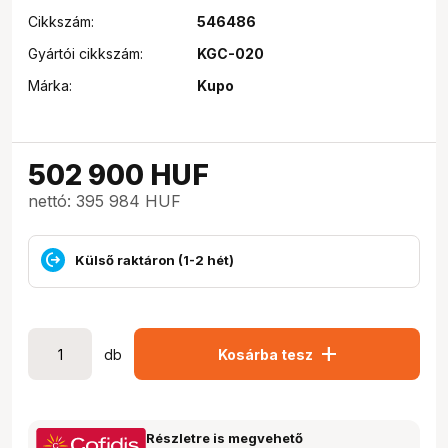
Cikkszám:
546486
Gyártói cikkszám:
KGC-020
Márka:
Kupo
502 900
HUF
nettó: 395 984 HUF
Külső raktáron (1-2 hét)
add
db
Kosárba tesz
Részletre is megvehető