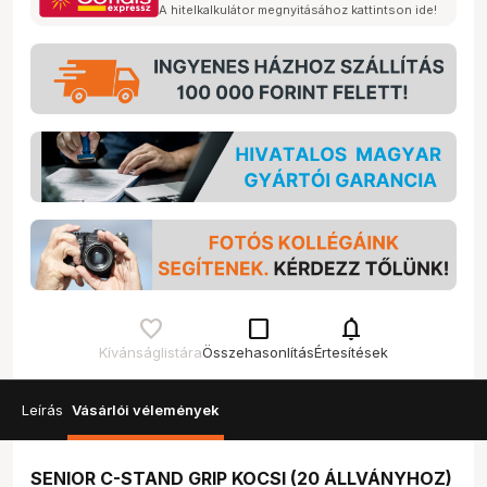
A hitelkalkulátor megnyitásához kattintson ide!
check_box_outline_blank
notifications
Kívánságlistára
Összehasonlítás
Értesítések
Leírás
Vásárlói vélemények
SENIOR C-STAND GRIP KOCSI (20 ÁLLVÁNYHOZ)