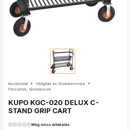
arrow_right
arrow_right
Kezdőoldal
Világítás és Stúdiótechnika
Filmcartok, tárolókocsik
KUPO KGC-020 DELUX C-
STAND GRIP CART
Még nincs értékelés