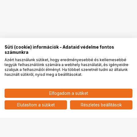
Süti (cookie) információk - Adataid védelme fontos
számunkra
Azért használunk sütiket, hogy eredményesebbé és kellemesebbé
tegyük felhasználóink számára a webhely használatát, és igényeidre
PRO
partnerségek
szabjuk a felhasználói élményt. Ha többet szeretnél tudni az általunk
használt sütikről, nyisd meg a beállításokat.
502 900
HUF
Elfogadom a sütiket
nettó: 395 984 HUF
KUPO KGC-020 DELUX C-STAND
GRIP CART
add
Elutasítom a sütiket
Részletes beállítások
Ugrás az oldal tetejére