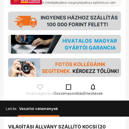
A hitelkalkulátor megnyitásához kattintson ide!
check_box_outline_blank
notifications
Kívánságlistára
Összehasonlítás
Értesítések
Leírás
Vásárlói vélemények
VILÁGÍTÁSI ÁLLVÁNY SZÁLLÍTÓ KOCSI (20