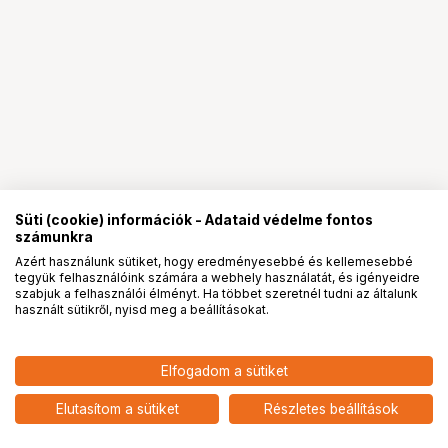
Süti (cookie) információk - Adataid védelme fontos
számunkra
Azért használunk sütiket, hogy eredményesebbé és kellemesebbé
tegyük felhasználóink számára a webhely használatát, és igényeidre
PRO
partnerségek
szabjuk a felhasználói élményt. Ha többet szeretnél tudni az általunk
használt sütikről, nyisd meg a beállításokat.
436 900
HUF
Elfogadom a sütiket
nettó: 344 016 HUF
KUPO KGC-030 COMBO STAND
GRIP CART
add
Elutasítom a sütiket
Részletes beállítások