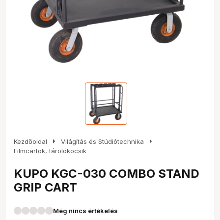
arrow_right
arrow_right
Kezdőoldal
Világítás és Stúdiótechnika
Filmcartok, tárolókocsik
KUPO KGC-030 COMBO STAND
GRIP CART
Még nincs értékelés