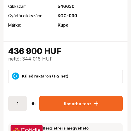
Cikkszám:
546630
Gyártói cikkszám:
KGC-030
Márka:
Kupo
436 900
HUF
nettó: 344 016 HUF
Külső raktáron (1-2 hét)
add
db
Kosárba tesz
Részletre is megvehető