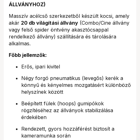
ÁLLVÁNYHOZ)
Masszív acélcső szerkezetből készült kocsi, amely
akár
20 db világítási állvány
(Combo/Cine állvány
vagy felső spider öntvény akasztócsappal
rendelkező állvány) szállítására és tárolására
alkalmas.
Főbb jellemzők:
Erős, ipari kivitel
Négy forgó pneumatikus (levegős) kerék a
könnyű és kényelmes mozgatásért különböző
helyszínek között
Beépített fülek (hoops) gumipókok
rögzítéséhez az állványok stabilizálása
érdekében
Rendezett, gyors hozzáférést biztosít a
kameramunka során