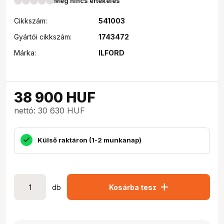
Még nincs értékelés
Cikkszám:
541003
Gyártói cikkszám:
1743472
Márka:
ILFORD
38 900
HUF
nettó: 30 630 HUF
Külső raktáron (1-2 munkanap)
add
db
Kosárba tesz