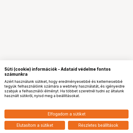
Süti (cookie) információk - Adataid védelme fontos
számunkra
Azért használunk sütiket, hogy eredményesebbé és kellemesebbé
tegyük felhasználóink számára a webhely használatát, és igényeidre
PRO
partnerségek
szabjuk a felhasználói élményt. Ha többet szeretnél tudni az általunk
használt sütikről, nyisd meg a beállításokat.
38 900
HUF
Elfogadom a sütiket
nettó: 30 630 HUF
ILFORD 100 DELTA 9X12 CM 25
SHEETS FILM
add
Elutasítom a sütiket
Részletes beállítások