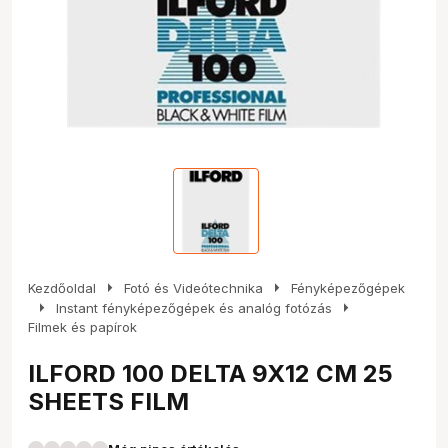
arrow_right
arrow_right
Kezdőoldal
Fotó és Videótechnika
Fényképezőgépek
arrow_right
arrow_right
Instant fényképezőgépek és analóg fotózás
Filmek és papírok
ILFORD 100 DELTA 9X12 CM 25
SHEETS FILM