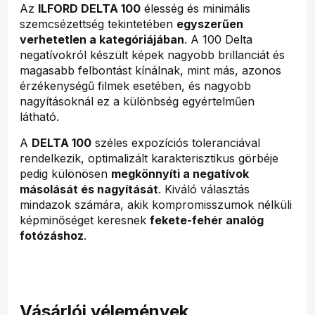
Az
ILFORD DELTA 100
élesség és minimális
szemcsézettség tekintetében
egyszerűen
verhetetlen a kategóriájában
. A 100 Delta
negatívokról készült képek nagyobb brillanciát és
magasabb felbontást kínálnak, mint más, azonos
érzékenységű filmek esetében, és nagyobb
nagyításoknál ez a különbség egyértelműen
látható.
A
DELTA 100
széles expozíciós toleranciával
rendelkezik, optimalizált karakterisztikus görbéje
pedig különösen
megkönnyíti a negatívok
másolását és nagyítását
. Kiváló választás
mindazok számára, akik kompromisszumok nélküli
képminőséget keresnek
fekete-fehér analóg
fotózáshoz
.
Vásárlói vélemények