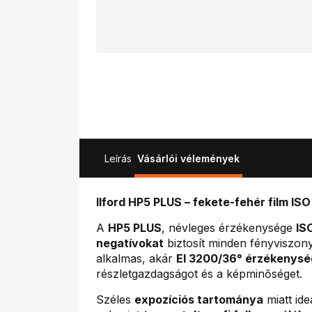
Leírás
Vásárlói vélemények
Ilford HP5 PLUS – fekete-fehér film IS
A
HP5 PLUS
, névleges érzékenysége
IS
negatívokat
biztosít minden fényviszony
alkalmas, akár
EI 3200/36° érzékenysé
részletgazdagságot és a képminőséget.
Széles
expozíciós tartománya
miatt ide