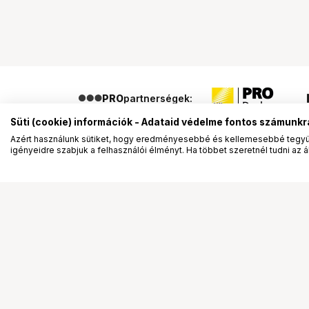
PRO
partnerségek:
Süti (cookie) információk - Adataid védelme fontos számunkr
Azért használunk sütiket, hogy eredményesebbé és kellemesebbé tegyük
igényeidre szabjuk a felhasználói élményt. Ha többet szeretnél tudni az ált
Segítség a vásárláshoz
Ismerj
Fizetési lehetőségek
Bemuta
Szállítással kapcsolatos részletek
Vevőink
Reklamáció és termékvisszaküldés
Bemutat
Fogyasztói elállás
Rendez