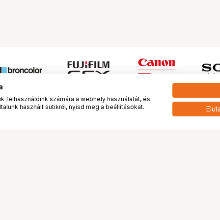
a
 felhasználóink számára a webhely használatát, és
alunk használt sütikről, nyisd meg a beállításokat.
Elut
 meg minket!
További oldalaink
tkozunk
Fotókönyv
 véleménye rólunk
Fotólabor
óterem és Stúdió
Digitalizálás
vények
PhaseOne