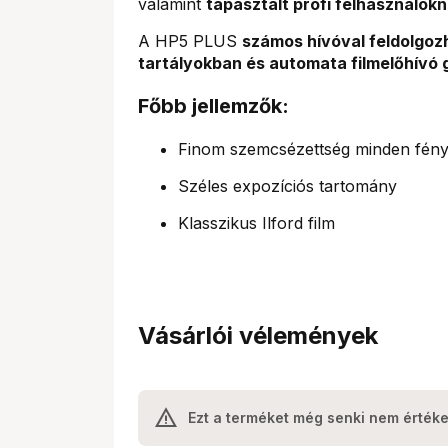
valamint
tapasztalt profi felhasználók
A HP5 PLUS
számos hívóval feldolgoz
tartályokban és automata filmelőhívó
Főbb jellemzők:
Finom szemcsézettség minden fényv
Széles expozíciós tartomány
Klasszikus Ilford film
Vásárlói vélemények
Ezt a terméket még senki nem értéke