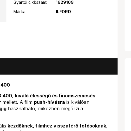
Gyártói cikkszám:
1629109
Márka:
ILFORD
O 400
O 400
,
kiváló élességű és finomszemcsés
 mellett. A film
push-hívásra
is kiválóan
gig
használható, miközben megőrzi a
ális
kezdőknek, filmhez visszatérő fotósoknak
,