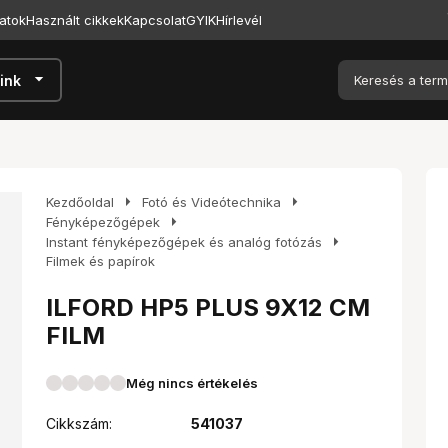
atok
Használt cikkek
Kapcsolat
GYIK
Hírlevél
arrow_drop_down
ink
arrow_right
arrow_right
Kezdőoldal
Fotó és Videótechnika
arrow_right
Fényképezőgépek
arrow_right
Instant fényképezőgépek és analóg fotózás
Filmek és papírok
ILFORD HP5 PLUS 9X12 CM
FILM
Még nincs értékelés
Cikkszám:
541037