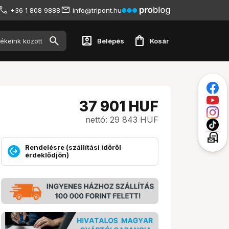
+36 1 808 9888
info@tripont.hu
account_box
shopping_bag
Belépés
Kosár
37 901
HUF
nettó: 29 843 HUF
local_post_office
Rendelésre (szállítási időről
érdeklődjön)