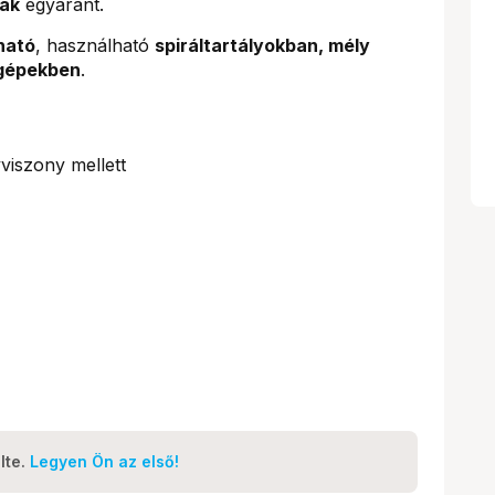
nak
egyaránt.
ható
, használható
spiráltartályokban, mély
 gépekben
.
iszony mellett
lte.
Legyen Ön az első!