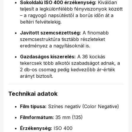
Sokoldalú ISO 400 érzékenység:
Kiválóan
teljesít a legkülönfélébb fényviszonyok között
– a ragyogó napsütéstől a borús időn át a
beltéri felvételekig.
Javított szemcsézettség:
A finomabb
szemcsestruktúra tisztább részleteket
eredményez a nagyításoknál is.
Gazdaságos kiszerelés:
A 36 kockás
tekercsek több alkotói szabadságot adnak, a
2 db-os csomag pedig kedvezőbb ár-érték
arányt biztosít.
Technikai adatok
Film típusa:
Színes negatív (Color Negative)
Filmformátum:
35 mm (135)
Érzékenység:
ISO 400