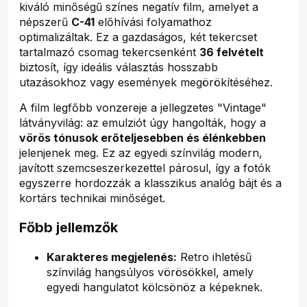
kiváló minőségű színes negatív film, amelyet a
népszerű
C-41
előhívási folyamathoz
optimalizáltak. Ez a gazdaságos, két tekercset
tartalmazó csomag tekercsenként
36 felvételt
biztosít, így ideális választás hosszabb
utazásokhoz vagy események megörökítéséhez.
A film legfőbb vonzereje a jellegzetes "Vintage"
látványvilág: az emulziót úgy hangolták, hogy a
vörös tónusok erőteljesebben és élénkebben
jelenjenek meg. Ez az egyedi színvilág modern,
javított szemcseszerkezettel párosul, így a fotók
egyszerre hordozzák a klasszikus analóg bájt és a
kortárs technikai minőséget.
Főbb jellemzők
Karakteres megjelenés:
Retro ihletésű
színvilág hangsúlyos vörösökkel, amely
egyedi hangulatot kölcsönöz a képeknek.