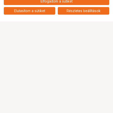
Elfogadom a sütiket
Ilford ILFOCOLOR 400 Plus Vintage
15 991
HUF
Tone (135/36) – 2 db-os csomag
Elutasítom a sütiket
Részletes beállítások
nettó: 12 591 HUF
Ugrás az oldal tetejére
Segítség a vásárláshoz
Fizetési lehetőségek
Szállítással kapcsolatos részletek
Reklamáció és termékvisszaküldés
Fogyasztói elállás
Adattörlő kódok
Cofidis Express áruhitel
Lízing lehetőségek
Ajándékutalvány