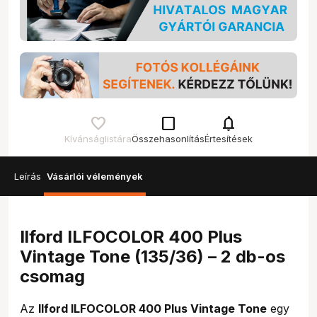
check_box_outline_blank
notifications
Kívánságlistára
Összehasonlítás
Értesítések
Leírás
Vásárlói vélemények
Ilford ILFOCOLOR 400 Plus
Vintage Tone (135/36) – 2 db-os
csomag
Az
Ilford ILFOCOLOR 400 Plus Vintage Tone
egy