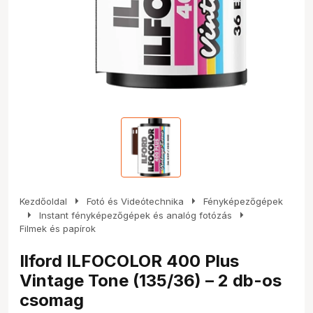
arrow_right
arrow_right
Kezdőoldal
Fotó és Videótechnika
Fényképezőgépek
arrow_right
arrow_right
Instant fényképezőgépek és analóg fotózás
Filmek és papírok
Ilford ILFOCOLOR 400 Plus
Vintage Tone (135/36) – 2 db-os
csomag