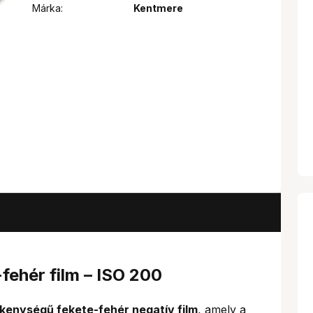
Márka:
Kentmere
ehér film – ISO 200
kenységű fekete-fehér negatív film
, amely a