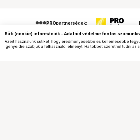
PRO
partnerségek:
Süti (cookie) információk - Adataid védelme fontos számunkr
Azért használunk sütiket, hogy eredményesebbé és kellemesebbé tegyük
igényeidre szabjuk a felhasználói élményt. Ha többet szeretnél tudni az ált
Segítség a vásárláshoz
Ismerj
Fizetési lehetőségek
Bemuta
Szállítással kapcsolatos részletek
Vevőink
Reklamáció és termékvisszaküldés
Bemutat
Fogyasztói elállás
Rendez
Adattörlő kódok
Diákkár
Cofidis Express áruhitel
VIP kár