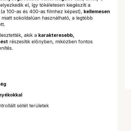
ezkedik el, így tökéletesen kiegészíti a
(a 100-as és 400-as filmhez képest),
kellemesen
miatt sokoldalúan használható, a legtöbb
tt.
lesztették, akik a
karakteresebb,
nést
részesítik előnyben, miközben fontos
nítés.
ség
rnyékokkal
ntrollált sötét területek