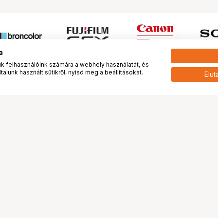
a
 felhasználóink számára a webhely használatát, és
alunk használt sütikről, nyisd meg a beállításokat.
Elut
 meg minket!
További oldalaink
tkozunk
Fotókönyv
 véleménye rólunk
Fotólabor
óterem és Stúdió
Digitalizálás
vények
PhaseOne
tya
Bluechip
tya
Problog