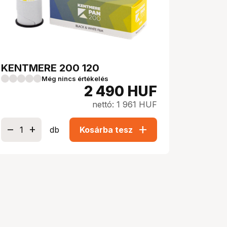
KENTMERE 200 120
Még nincs értékelés
2 490
HUF
nettó: 1 961 HUF
add
db
Kosárba tesz