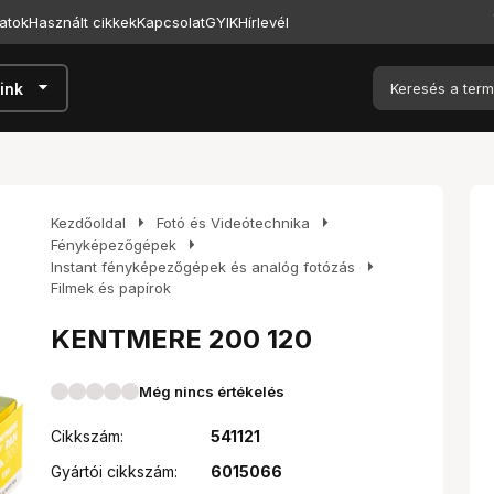
atok
Használt cikkek
Kapcsolat
GYIK
Hírlevél
arrow_drop_down
ink
arrow_right
arrow_right
Kezdőoldal
Fotó és Videótechnika
arrow_right
Fényképezőgépek
arrow_right
Instant fényképezőgépek és analóg fotózás
Filmek és papírok
KENTMERE 200 120
Még nincs értékelés
Cikkszám:
541121
Gyártói cikkszám:
6015066