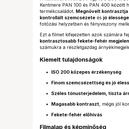
Kentmere PAN 100 és PAN 400 között hely
termékcsaládot.
Megnövelt kontrasztja
kontrollált szemcsézete
és
jó élessége
fotózási helyzetben és fényviszony melle
Ezt a filmet kifejezetten azok számára fej
kontrasztosabb fekete-fehér megjele
számukra a részletgazdag árnyékmegjele
Kiemelt tulajdonságok
ISO 200 közepes érzékenység
Finom szemcsézettség és jó éles
Széles tónusterjedelem, tiszta á
Magasabb kontraszt
, mégis jól ko
Fekete-fehér előhívás
Filmalap és képminőség