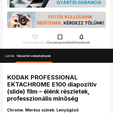
check_box_outline_blank
notifications
Kívánságlistára
Összehasonlítás
Értesítések
Leírás
Vásárlói vélemények
KODAK PROFESSIONAL
EKTACHROME E100 diapozitív
(slide) film – élénk részletek,
professzionális minőség
Chrome. Merész színek. Lenyűgöző