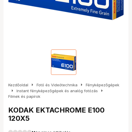
arrow_right
arrow_right
Kezdőoldal
Fotó és Videótechnika
Fényképezőgépek
arrow_right
arrow_right
Instant fényképezőgépek és analóg fotózás
Filmek és papírok
KODAK EKTACHROME E100
120X5