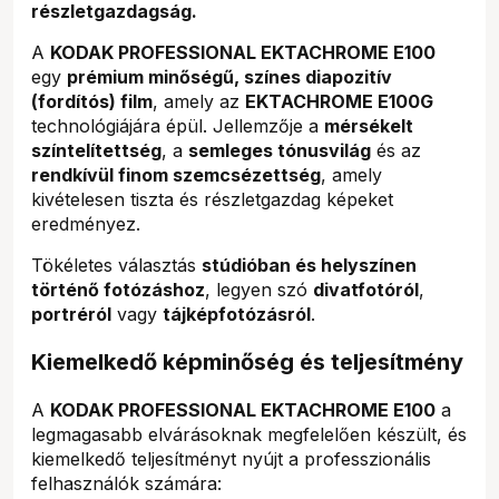
részletgazdagság.
A
KODAK PROFESSIONAL EKTACHROME E100
egy
prémium minőségű, színes diapozitív
(fordítós) film
, amely az
EKTACHROME E100G
technológiájára épül. Jellemzője a
mérsékelt
színtelítettség
, a
semleges tónusvilág
és az
rendkívül finom szemcsézettség
, amely
kivételesen tiszta és részletgazdag képeket
eredményez.
Tökéletes választás
stúdióban és helyszínen
történő fotózáshoz
, legyen szó
divatfotóról
,
portréról
vagy
tájképfotózásról
.
Kiemelkedő képminőség és teljesítmény
A
KODAK PROFESSIONAL EKTACHROME E100
a
legmagasabb elvárásoknak megfelelően készült, és
kiemelkedő teljesítményt nyújt a professzionális
felhasználók számára: