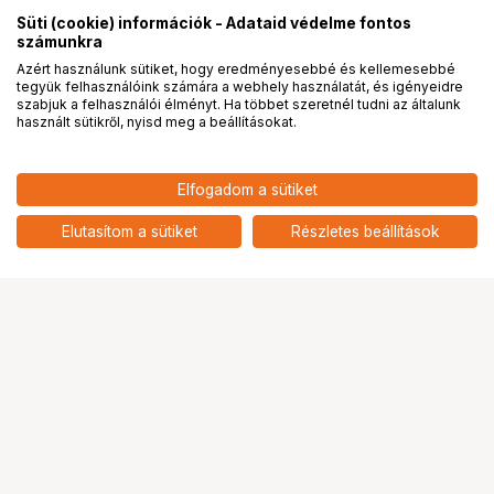
Süti (cookie) információk - Adataid védelme fontos
számunkra
Azért használunk sütiket, hogy eredményesebbé és kellemesebbé
tegyük felhasználóink számára a webhely használatát, és igényeidre
PRO
partnerségek
szabjuk a felhasználói élményt. Ha többet szeretnél tudni az általunk
használt sütikről, nyisd meg a beállításokat.
Elfogadom a sütiket
56 900
HUF
KODAK EKTACHROME E100 120X5
Elutasítom a sütiket
Részletes beállítások
nettó: 44 803 HUF
Ugrás az oldal tetejére
Segítség a vásárláshoz
Fizetési lehetőségek
Szállítással kapcsolatos részletek