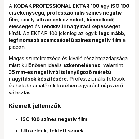
A
KODAK PROFESSIONAL EKTAR 100
egy
ISO 100
érzékenységű, professzionális színes negatív
film
, amely
ultraélénk színeket
,
kiemelkedő
élességet
és
rendkívüli nagyítási képességet
kínál. Az EKTAR 100 jelenleg az egyik
legsimább,
legfinomabb szemcsézetű színes negatív film
a
piacon.
Magas színtelítettsége és kiváló részletgazdagsága
miatt különösen ideális
szkenneléshez
, valamint
35 mm-es negatívról is lenyűgöző méretű
nagyítások készítésére
. Professzionális fotósok
és haladó amatőrök körében egyaránt népszerű
választás.
Kiemelt jellemzők
ISO 100 színes negatív film
Ultraélénk, telített színek