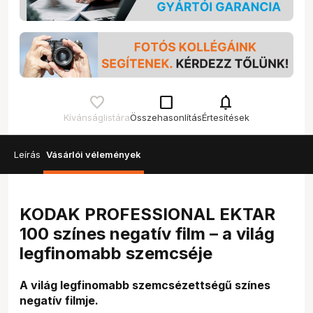
check_box_outline_blank
notifications
Kívánságlistára
Összehasonlítás
Értesítések
Leírás
Vásárlói vélemények
KODAK PROFESSIONAL EKTAR
100 színes negatív film – a világ
legfinomabb szemcséje
A világ legfinomabb szemcsézettségű színes
negatív filmje.