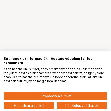
Süti (cookie) információk - Adataid védelme fontos
számunkra
Azért használunk sütiket, hogy eredményesebbé és kellemesebbé
tegyük felhasználóink számára a webhely használatát, és igényeidre
PRO
partnerségek
szabjuk a felhasználói élményt. Ha többet szeretnél tudni az általunk
használt sütikről, nyisd meg a beállításokat.
Elfogadom a sütiket
KODAK EKTAR 100 PROF. 8X10" 10
184 901
HUF
SHEETS
Elutasítom a sütiket
Részletes beállítások
nettó: 145 591 HUF