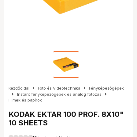
arrow_right
arrow_right
Kezdőoldal
Fotó és Videótechnika
Fényképezőgépek
arrow_right
arrow_right
Instant fényképezőgépek és analóg fotózás
Filmek és papírok
KODAK EKTAR 100 PROF. 8X10"
10 SHEETS