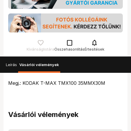
check_box_outline_blank
notifications
Kívánságlistára
Összehasonlítás
Értesítések
Leírás
Vásárlói vélemények
Megj.: KODAK T-MAX TMX100 35MMX30M
Vásárlói vélemények