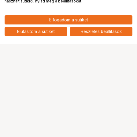
használt sütikről, nyisd meg a beállításokat.
Elfogadom a sütiket
126 900
HUF
KODAK T-MAX TMX100 35MMX30M
Elutasítom a sütiket
Részletes beállítások
nettó: 99 921 HUF
Ugrás az oldal tetejére
Segítség a vásárláshoz
Fizetési lehetőségek
Szállítással kapcsolatos részletek
Reklamáció és termékvisszaküldés
Fogyasztói elállás
Adattörlő kódok
Cofidis Express áruhitel