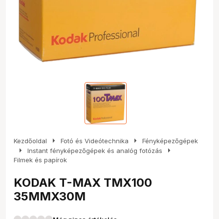
arrow_right
arrow_right
Kezdőoldal
Fotó és Videótechnika
Fényképezőgépek
arrow_right
arrow_right
Instant fényképezőgépek és analóg fotózás
Filmek és papírok
KODAK T-MAX TMX100
35MMX30M