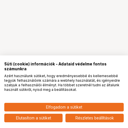
Süti (cookie) információk - Adataid védelme fontos
számunkra
Azért használunk sütiket, hogy eredményesebbé és kellemesebbé
tegyük felhasználóink számára a webhely használatát, és igényeidre
PRO
partnerségek
szabjuk a felhasználói élményt. Ha többet szeretnél tudni az általunk
használt sütikről, nyisd meg a beállításokat.
Elfogadom a sütiket
Elutasítom a sütiket
Részletes beállítások