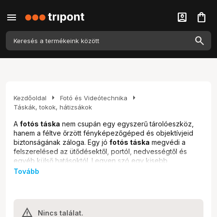
menu
account_box
shopping_bag
arrow_right
arrow_right
Kezdőoldal
Fotó és Videótechnika
Táskák, tokok, hátizsákok
A
fotós táska
nem csupán egy egyszerű tárolóeszköz,
hanem a féltve őrzött fényképezőgéped és objektívjeid
biztonságának záloga. Egy jó
fotós táska
megvédi a
felszerelésed az ütődésektől, portól, nedvességtől és
egyéb külső hatásoktól. Legyen szó egy kisebb
fényképezőgép táskáról
egy kiránduláshoz, egy
Tovább
nagyméretű
fotós hátizsákról
egy komolyabb
fotózáshoz, vagy akár egy speciális
objektív táskáról
,
nálunk megtalálod a tökéletes megoldást. A
webshopunkbanál a hobbi fotósoktól a profi
Nincs találat.
szakemberekig mindenki megtalálja a számára ideális