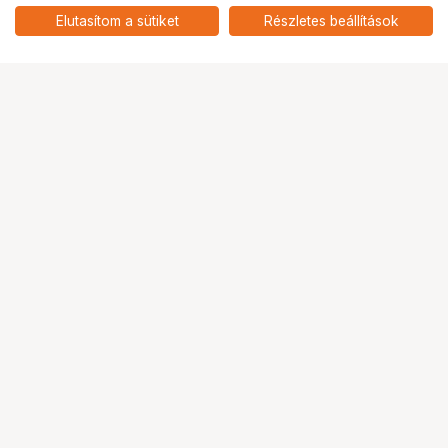
fotópapír 500lap, 200g
add
Elutasítom a sütiket
Részletes beállítások
4.9
Ugrás az oldal tetejére
Segítség a vásárláshoz
Fizetési lehetőségek
Szállítással kapcsolatos részletek
Reklamáció és termékvisszaküldés
Fogyasztói elállás
Adattörlő kódok
Cofidis Express áruhitel
Lízing lehetőségek
Ajándékutalvány
Gyakran Ismételt Kérdések