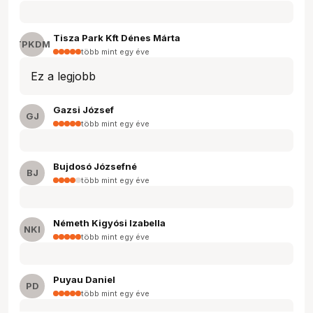
Tisza Park Kft Dénes Márta
TPKDM
több mint egy éve
Ez a legjobb
Gazsi József
GJ
több mint egy éve
Bujdosó Józsefné
BJ
több mint egy éve
Németh Kigyósi Izabella
NKI
több mint egy éve
Puyau Daniel
PD
több mint egy éve