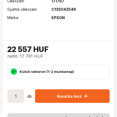
Cikkszám:
171767
Gyártói cikkszám:
C13S042549
Márka:
EPSON
22 557
HUF
nettó: 17 761 HUF
Külső raktáron (1-2 munkanap)
add
db
Kosárba tesz