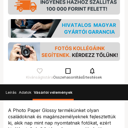
check_box_outline_blank
notifications
Kívánságlistára
Összehasonlítás
Értesítések
Leírás
Adatok
Vásárlói vélemények
A Photo Paper Glossy termékünket olyan
családoknak és magánszemélyeknek fejlesztettük
ki, akik nap mint nap nyomtatnak fotókat, ezért