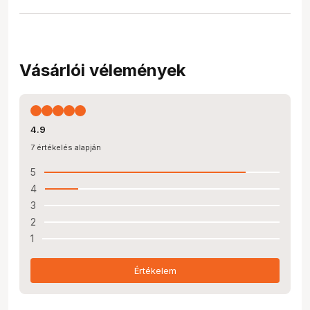
Vásárlói vélemények
4.9
7 értékelés alapján
5
4
3
2
1
Értékelem