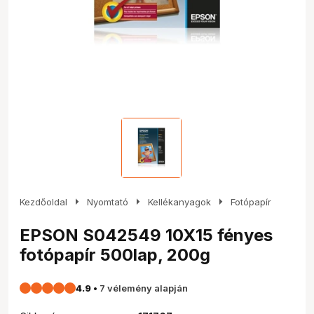
arrow_right
arrow_right
arrow_right
Kezdőoldal
Nyomtató
Kellékanyagok
Fotópapír
EPSON S042549 10X15 fényes
fotópapír 500lap, 200g
4.9
•
7 vélemény alapján