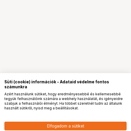
Süti (cookie) információk - Adataid védelme fontos
számunkra
Azért használunk sütiket, hogy eredményesebbé és kellemesebbé
tegyük felhasználóink számára a webhely használatát, és igényeidre
PRO
partnerségek
szabjuk a felhasználói élményt. Ha többet szeretnél tudni az általunk
használt sütikről, nyisd meg a beállításokat.
22 557
HUF
Elfogadom a sütiket
EPSON S042549 10X15 fényes
nettó: 17 761 HUF