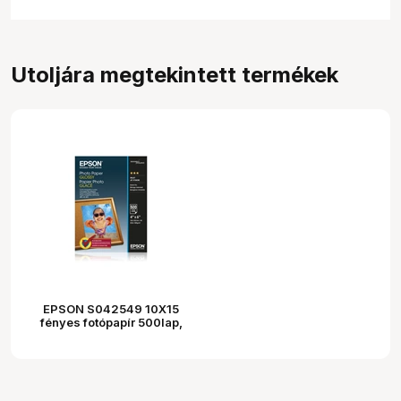
PID-INTER Kft
PK
több mint egy éve
Utoljára megtekintett termékek
Popescu László
PL
több mint egy éve
EPSON S042549 10X15
fényes fotópapír 500lap,
200g