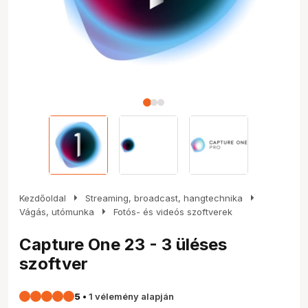
arrow_right
arrow_right
Kezdőoldal
Streaming, broadcast, hangtechnika
arrow_right
Vágás, utómunka
Fotós- és videós szoftverek
Capture One 23 - 3 üléses
szoftver
5
•
1 vélemény alapján