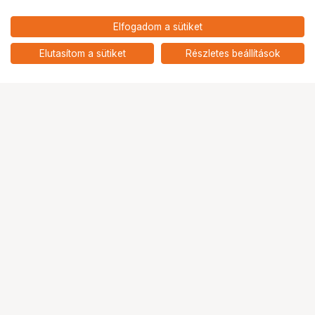
Elfogadom a sütiket
Capture One 23 - 3 üléses szoftver
5
Elutasítom a sütiket
Részletes beállítások
Ugrás az oldal tetejére
Segítség a vásárláshoz
Fizetési lehetőségek
Szállítással kapcsolatos részletek
Reklamáció és termékvisszaküldés
Fogyasztói elállás
Adattörlő kódok
Cofidis Express áruhitel
Lízing lehetőségek