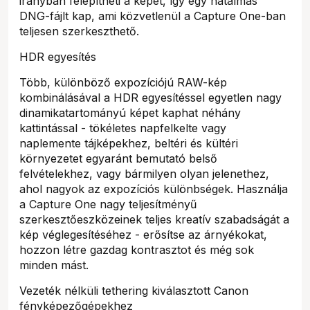
irányban felépítheti a képet, így egy hatalmas
DNG-fájlt kap, ami közvetlenül a Capture One-ban
teljesen szerkeszthető.
HDR egyesítés
Több, különböző expozíciójú RAW-kép
kombinálásával a HDR egyesítéssel egyetlen nagy
dinamikatartományú képet kaphat néhány
kattintással - tökéletes napfelkelte vagy
naplemente tájképekhez, beltéri és kültéri
környezetet egyaránt bemutató belső
felvételekhez, vagy bármilyen olyan jelenethez,
ahol nagyok az expozíciós különbségek. Használja
a Capture One nagy teljesítményű
szerkesztőeszközeinek teljes kreatív szabadságát a
kép véglegesítéséhez - erősítse az árnyékokat,
hozzon létre gazdag kontrasztot és még sok
minden mást.
Vezeték nélküli tethering kiválasztott Canon
fényképezőgépekhez