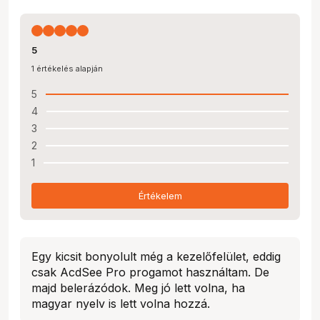
5
1 értékelés alapján
5
4
3
2
1
Értékelem
Egy kicsit bonyolult még a kezelőfelület, eddig
csak AcdSee Pro progamot használtam. De
majd belerázódok. Meg jó lett volna, ha
magyar nyelv is lett volna hozzá.