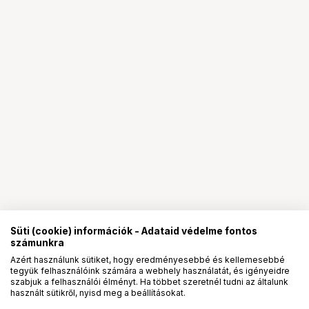
Süti (cookie) információk - Adataid védelme fontos
számunkra
Azért használunk sütiket, hogy eredményesebbé és kellemesebbé
tegyük felhasználóink számára a webhely használatát, és igényeidre
PRO
partnerségek
szabjuk a felhasználói élményt. Ha többet szeretnél tudni az általunk
használt sütikről, nyisd meg a beállításokat.