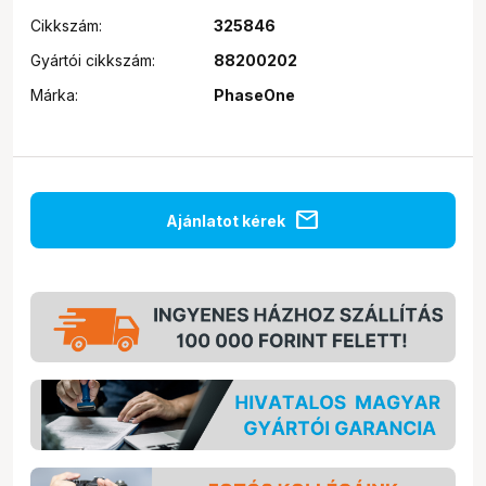
Cikkszám:
325846
Gyártói cikkszám:
88200202
Márka:
PhaseOne
mail
Ajánlatot kérek