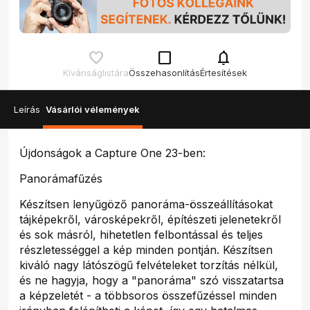
check_box_outline_blank
notifications
Kívánságlistára
Összehasonlítás
Értesítések
Leírás
Vásárlói vélemények
Újdonságok a Capture One 23-ben:
Panorámafűzés
Készítsen lenyűgöző panoráma-összeállításokat
tájképekről, városképekről, építészeti jelenetekről
és sok másról, hihetetlen felbontással és teljes
részletességgel a kép minden pontján. Készítsen
kiváló nagy látószögű felvételeket torzítás nélkül,
és ne hagyja, hogy a "panoráma" szó visszatartsa
a képzeletét - a többsoros összefűzéssel minden