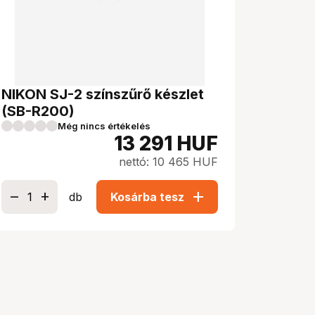
NIKON SJ-2 színszűrő készlet
(SB-R200)
Még nincs értékelés
13 291
HUF
nettó: 10 465 HUF
add
db
Kosárba tesz