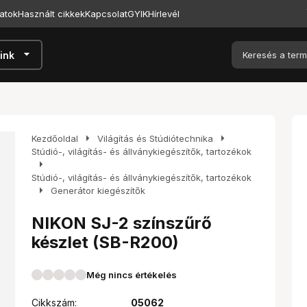
atok
Használt cikkek
Kapcsolat
GYIK
Hírlevél
arrow_drop_down
ink
arrow_right
arrow_right
Kezdőoldal
Világítás és Stúdiótechnika
Stúdió-, világítás- és állványkiegészítők, tartozékok
arrow_right
Stúdió-, világítás- és állványkiegészítők, tartozékok
arrow_right
Generátor kiegészítők
NIKON SJ-2 színszűrő
készlet (SB-R200)
Még nincs értékelés
Cikkszám:
05062