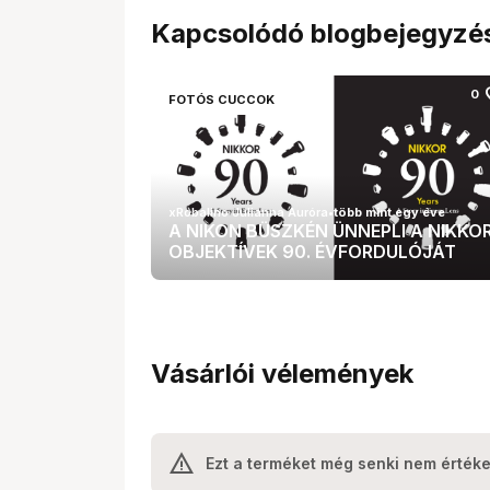
Kapcsolódó blogbejegyzé
fa
0
FOTÓS CUCCOK
xRobalino Julianna Auróra
•
több mint egy éve
A NIKON BÜSZKÉN ÜNNEPLI A NIKKO
OBJEKTÍVEK 90. ÉVFORDULÓJÁT
Vásárlói vélemények
Ezt a terméket még senki nem értéke