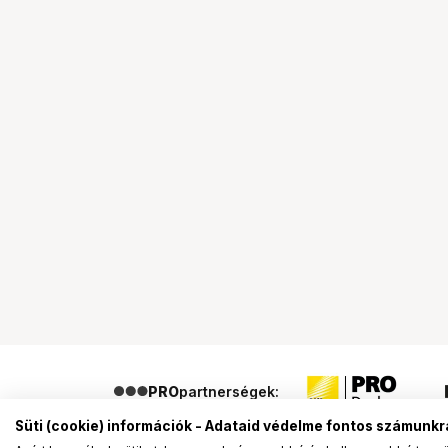
PRO
partnerségek:
Süti (cookie) információk - Adataid védelme fontos számunkr