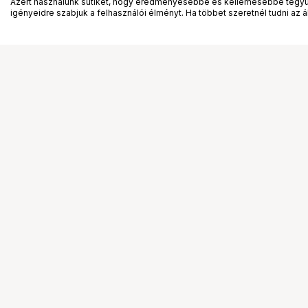
Azért használunk sütiket, hogy eredményesebbé és kellemesebbé tegyük
igényeidre szabjuk a felhasználói élményt. Ha többet szeretnél tudni az ált
Segítség a vásárláshoz
Ismerj
Fizetési lehetőségek
Bemuta
Szállítással kapcsolatos részletek
Vevőink
Reklamáció és termékvisszaküldés
Bemutat
Fogyasztói elállás
Rendez
Adattörlő kódok
Diákkár
Cofidis Express áruhitel
VIP kár
Lízing lehetőségek
Talent 
Ajándékutalvány
Állásaj
Gyakran Ismételt Kérdések