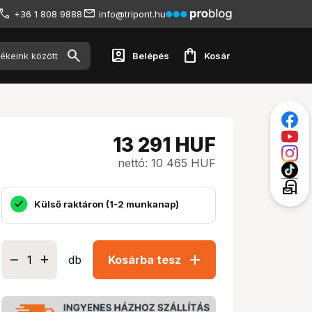
+36 1 808 9888
info@tripont.hu
account_box
shopping_bag
Belépés
Kosár
13 291
HUF
nettó: 10 465 HUF
local_post_office
Külső raktáron (1-2 munkanap)
add
db
Kosárba tesz