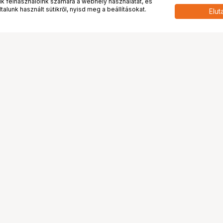
 felhasználóink számára a webhely használatát, és
alunk használt sütikről, nyisd meg a beállításokat.
Elut
 meg minket!
További oldalaink
tkozunk
Fotókönyv
 véleménye rólunk
Fotólabor
óterem és Stúdió
Digitalizálás
vények
PhaseOne
tya
Bluechip
tya
Problog
Program
Márkáink
ánlatok
Pályázatok