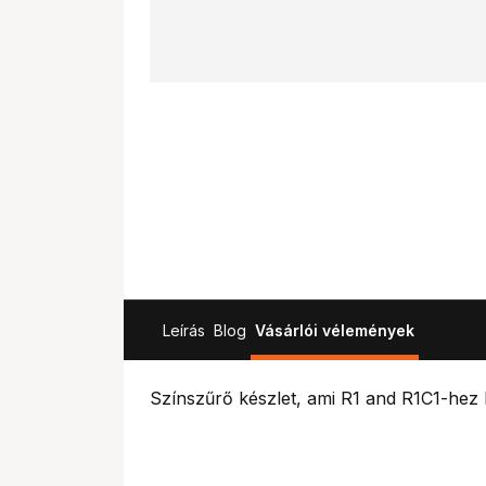
Leírás
Blog
Vásárlói vélemények
Színszűrő készlet, ami R1 and R1C1-hez 