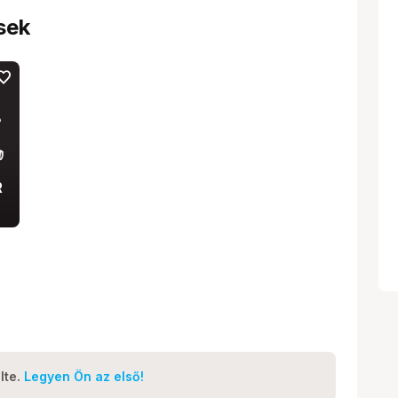
sek
vorite
R
lte.
Legyen Ön az első!