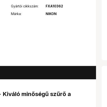
Gyártói cikkszám:
FXA10362
Márka:
NIKON
Kiváló minőségű szűrő a