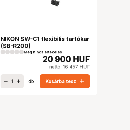
NIKON SW-C1 flexibilis tartókar
(SB-R200)
Még nincs értékelés
20 900
HUF
nettó: 16 457 HUF
add
db
Kosárba tesz