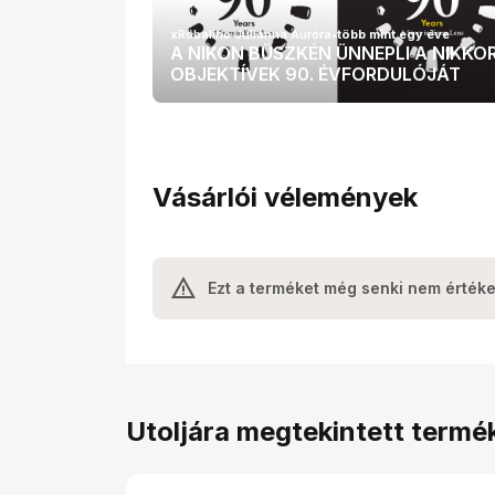
xRobalino Julianna Auróra
•
több mint egy éve
A NIKON BÜSZKÉN ÜNNEPLI A NIKKO
OBJEKTÍVEK 90. ÉVFORDULÓJÁT
Vásárlói vélemények
Ezt a terméket még senki nem értéke
Utoljára megtekintett termé