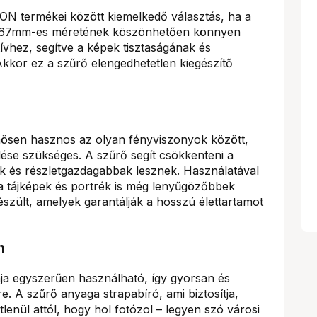
ON termékei között kiemelkedő választás, ha a
 A 67mm-es méretének köszönhetően könnyen
ívhez, segítve a képek tisztaságának és
Akkor ez a szűrő elengedhetetlen kiegészítő
sen hasznos az olyan fényviszonyok között,
lése szükséges. A szűrő segít csökkenteni a
ek és részletgazdagabbak lesznek. Használatával
 a tájképek és portrék is még lenyűgözőbbek
szült, amelyek garantálják a hosszú élettartamot
n
a egyszerűen használható, így gyorsan és
. A szűrő anyaga strapabíró, ami biztosítja,
lenül attól, hogy hol fotózol – legyen szó városi