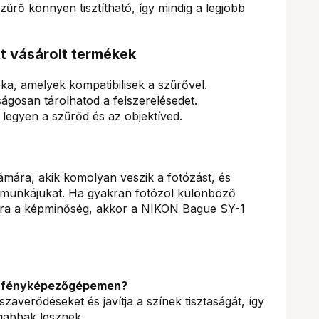
zűrő könnyen tisztítható, így mindig a legjobb
tt vásárolt termékek
ka, amelyek kompatibilisek a szűrővel.
ágosan tárolhatod a felszerelésedet.
ta legyen a szűrőd és az objektíved.
ámára, akik komolyan veszik a fotózást, és
i munkájukat. Ha gyakran fotózol különböző
dra a képminőség, akkor a NIKON Bague SY-1
 a fényképezőgépemen?
zaverődéseket és javítja a színek tisztaságát, így
gabbak lesznek.