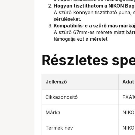
Hogyan tisztíthatom a NIKON Bag
A szűrő könnyen tisztítható puha, 
sérüléseket.
Kompatibilis-e a szűrő más márkáj
A szűrő 67mm-es mérete miatt bárm
támogatja ezt a méretet.
Részletes spe
Jellemző
Adat
Cikkazonosító
FXA1
Márka
NIK
Termék név
NIKO