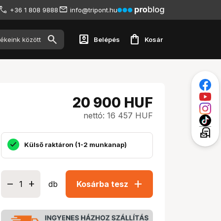
+36 1 808 9888
info@tripont.hu
account_box
shopping_bag
Belépés
Kosár
20 900
HUF
nettó: 16 457 HUF
local_post_office
Külső raktáron (1-2 munkanap)
add
db
Kosárba tesz