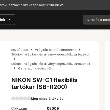
atok
Használt cikkek
Kapcsolat
GYIK
Hírlevél
arrow_drop_down
ink
arrow_right
arrow_right
Kezdőoldal
Világítás és Stúdiótechnika
Stúdió-, világítás- és állványkiegészítők, tartozékok
arrow_right
Stúdió-, világítás- és állványkiegészítők, tartozékok
arrow_right
Generátor kiegészítők
NIKON SW-C1 flexibilis
tartókar (SB-R200)
Még nincs értékelés
Cikkszám:
05009