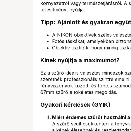
környezetről vagy természetjárásról. A s
teljesítményt nyújtja.
Tipp: Ajánlott és gyakran együ
A NIKON objektívek széles választé
Fotós táskákat, amelyekben biztons
Objektív tisztítók, hogy mindig tisz
Kinek nyújtja a maximumot?
Ez a szűrő ideális választás mindazok sz
szeretnék professzionális szintre emeln
fényviszonyok között, és fontos számo
67mm szűrő a tökéletes megoldás.
Gyakori kérdések (GYIK)
Miért érdemes szűrőt használni
A szűrő segít csökkenteni a fényviss
a képek élesebbek és részletgazda