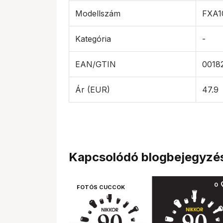
Modellszám
FXA1
Kategória
-
EAN/GTIN
0018
Ár (EUR)
47.9
Kapcsolódó blogbejegyzé
fa
0
FOTÓS CUCCOK