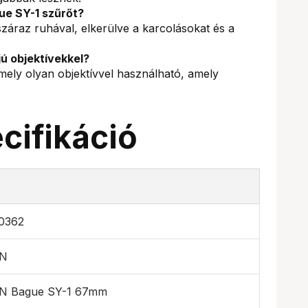
ue SY-1 szűrőt?
száraz ruhával, elkerülve a karcolásokat és a
ú objektívekkel?
ely olyan objektívvel használható, amely
cifikáció
0362
ON
N Bague SY-1 67mm