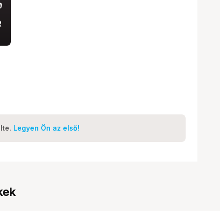
R
lte.
Legyen Ön az első!
kek