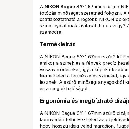
A
NIKON Bague SY-1 67mm
szűrő a NIK
fotózás minőségét szeretnéd fokozni.
csatlakoztatható a legtöbb NIKON objekt
színárnyalatának javítását. Fotós vagy? 
számodra!
Termékleírás
A NIKON Bague SY-1 67mm szűrő különö
amikor a színek és a fények precíz keze
visszaverődéseket, így a képek élesebb
kiemelheted a természetes színeket, így
lesznek. A szűrő minőségi anyagokból ké
és a megbízhatóságot.
Ergonómia és megbízható dizáj
A NIKON Bague SY-1 67mm szűrő dizájnj
könnyedén felhelyezheted az objektívedre
hogy hosszú ideig veled maradjon, függet