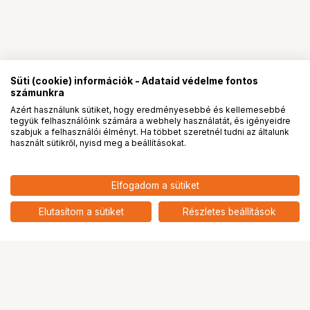
Süti (cookie) információk - Adataid védelme fontos
számunkra
Azért használunk sütiket, hogy eredményesebbé és kellemesebbé
tegyük felhasználóink számára a webhely használatát, és igényeidre
PRO
partnerségek
szabjuk a felhasználói élményt. Ha többet szeretnél tudni az általunk
használt sütikről, nyisd meg a beállításokat.
Elfogadom a sütiket
ZHIYUN BATTERY FOR WEEBILL LAB /
6 881
HUF
WEEBILL S 2-PACK
Elutasítom a sütiket
Részletes beállítások
nettó: 5 418 HUF
Ugrás az oldal tetejére