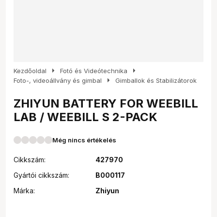
arrow_right
arrow_right
Kezdőoldal
Fotó és Videótechnika
arrow_right
Foto-, videoállvány és gimbal
Gimballok és Stabilizátorok
ZHIYUN BATTERY FOR WEEBILL
LAB / WEEBILL S 2-PACK
Még nincs értékelés
Cikkszám:
427970
Gyártói cikkszám:
B000117
Márka:
Zhiyun