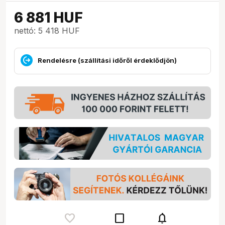
6 881
HUF
nettó: 5 418 HUF
Rendelésre (szállítási időről érdeklődjön)
check_box_outline_blank
notifications