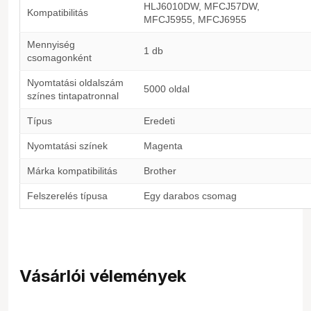
HLJ6010DW, MFCJ57DW,
Kompatibilitás
MFCJ5955, MFCJ6955
Mennyiség
1 db
csomagonként
Nyomtatási oldalszám
5000 oldal
színes tintapatronnal
Típus
Eredeti
Nyomtatási színek
Magenta
Márka kompatibilitás
Brother
Felszerelés típusa
Egy darabos csomag
Vásárlói vélemények