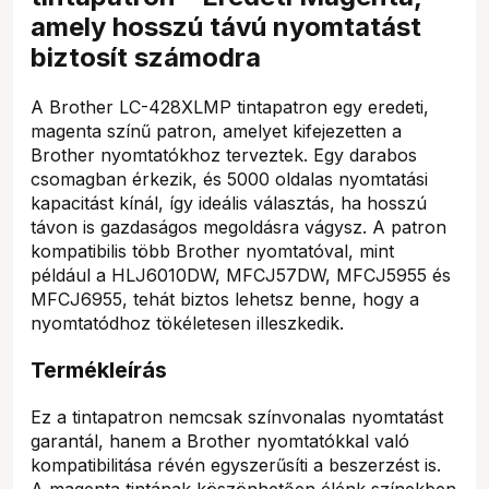
amely hosszú távú nyomtatást
biztosít számodra
A Brother LC-428XLMP tintapatron egy eredeti,
magenta színű patron, amelyet kifejezetten a
Brother nyomtatókhoz terveztek. Egy darabos
csomagban érkezik, és 5000 oldalas nyomtatási
kapacitást kínál, így ideális választás, ha hosszú
távon is gazdaságos megoldásra vágysz. A patron
kompatibilis több Brother nyomtatóval, mint
például a HLJ6010DW, MFCJ57DW, MFCJ5955 és
MFCJ6955, tehát biztos lehetsz benne, hogy a
nyomtatódhoz tökéletesen illeszkedik.
Termékleírás
Ez a tintapatron nemcsak színvonalas nyomtatást
garantál, hanem a Brother nyomtatókkal való
kompatibilitása révén egyszerűsíti a beszerzést is.
A magenta tintának köszönhetően élénk színekben