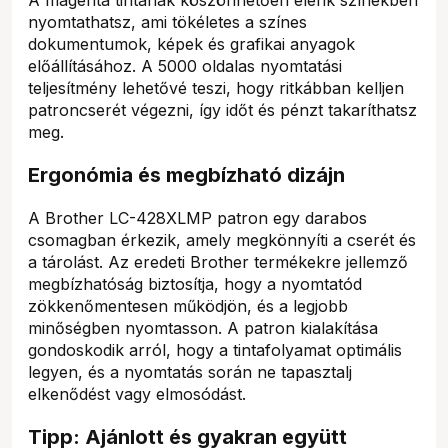
nyomtathatsz, ami tökéletes a színes
dokumentumok, képek és grafikai anyagok
előállításához. A 5000 oldalas nyomtatási
teljesítmény lehetővé teszi, hogy ritkábban kelljen
patroncserét végezni, így időt és pénzt takaríthatsz
meg.
Ergonómia és megbízható dizájn
A Brother LC-428XLMP patron egy darabos
csomagban érkezik, amely megkönnyíti a cserét és
a tárolást. Az eredeti Brother termékekre jellemző
megbízhatóság biztosítja, hogy a nyomtatód
zökkenőmentesen működjön, és a legjobb
minőségben nyomtasson. A patron kialakítása
gondoskodik arról, hogy a tintafolyamat optimális
legyen, és a nyomtatás során ne tapasztalj
elkenődést vagy elmosódást.
Tipp: Ajánlott és gyakran együtt