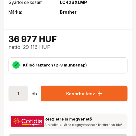
Gyártói cikkszám:
LC428XLMP
Márka:
Brother
36 977
HUF
nettó: 29 116 HUF
Külső raktáron (2-3 munkanap)
add
db
Kosárba tesz
Részletre is megvehető
A hitelkalkulátor megnyitásához kattintson ide!