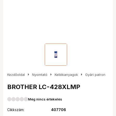
arrow_right
arrow_right
arrow_right
Kezdőoldal
Nyomtató
Kellékanyagok
Gyári patron
BROTHER LC-428XLMP
Még nincs értékelés
Cikkszám:
407706