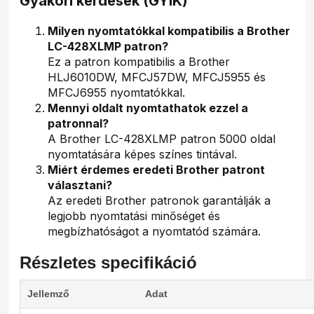
Gyakori kérdések (GYIK)
Milyen nyomtatókkal kompatibilis a Brother
LC-428XLMP patron?
Ez a patron kompatibilis a Brother
HLJ6010DW, MFCJ57DW, MFCJ5955 és
MFCJ6955 nyomtatókkal.
Mennyi oldalt nyomtathatok ezzel a
patronnal?
A Brother LC-428XLMP patron 5000 oldal
nyomtatására képes színes tintával.
Miért érdemes eredeti Brother patront
választani?
Az eredeti Brother patronok garantálják a
legjobb nyomtatási minőséget és
megbízhatóságot a nyomtatód számára.
Részletes specifikáció
Jellemző
Adat