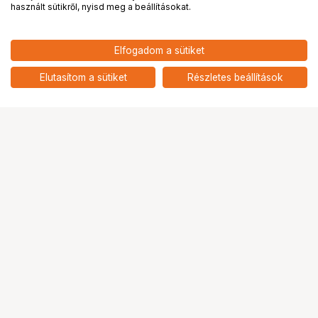
használt sütikről, nyisd meg a beállításokat.
36 977
HUF
Elfogadom a sütiket
nettó: 29 116 HUF
BROTHER LC-428XLMP
add
Elutasítom a sütiket
Részletes beállítások
Ugrás az oldal tetejére
Segítség a vásárláshoz
Fizetési lehetőségek
Szállítással kapcsolatos részletek
Reklamáció és termékvisszaküldés
Fogyasztói elállás
Adattörlő kódok
Cofidis Express áruhitel