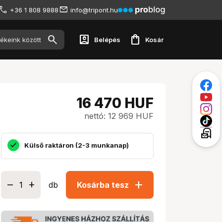
+36 1 808 9888
info@tripont.hu
account_box
shopping_bag
Belépés
Kosár
16 470
HUF
nettó: 12 969 HUF
local_post_office
Külső raktáron (2-3 munkanap)
add
db
Kosárba tesz