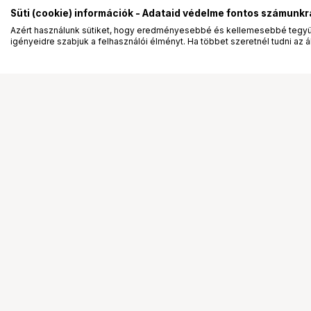
Süti (cookie) információk - Adataid védelme fontos számunkr
Azért használunk sütiket, hogy eredményesebbé és kellemesebbé tegyük
igényeidre szabjuk a felhasználói élményt. Ha többet szeretnél tudni az ált
Segítség a vásárláshoz
Ismerj
Fizetési lehetőségek
Bemuta
Szállítással kapcsolatos részletek
Vevőink
Reklamáció és termékvisszaküldés
Bemutat
Fogyasztói elállás
Rendez
Adattörlő kódok
Diákkár
Cofidis Express áruhitel
VIP kár
Lízing lehetőségek
Talent 
Ajándékutalvány
Állásaj
Gyakran Ismételt Kérdések