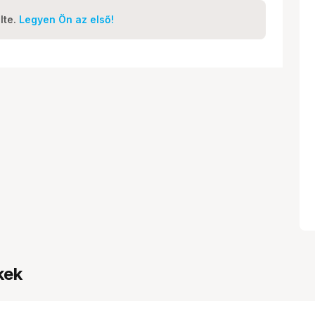
lte.
Legyen Ön az első!
kek