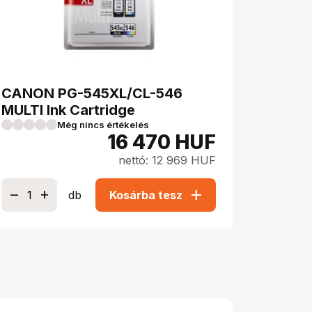
CANON PG-545XL/CL-546
MULTI Ink Cartridge
Még nincs értékelés
16 470
HUF
nettó: 12 969 HUF
add
db
Kosárba tesz