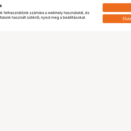
a
 felhasználóink számára a webhely használatát, és
alunk használt sütikről, nyisd meg a beállításokat.
Elut
 meg minket!
További oldalaink
tkozunk
Fotókönyv
 véleménye rólunk
Fotólabor
óterem és Stúdió
Digitalizálás
vények
PhaseOne
tya
Bluechip
tya
Problog
Program
Márkáink
ánlatok
Pályázatok