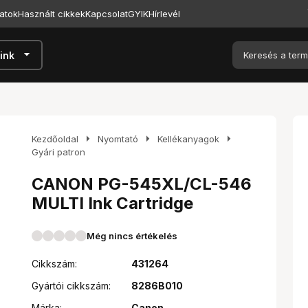
atok
Használt cikkek
Kapcsolat
GYIK
Hírlevél
arrow_drop_down
ink
arrow_right
arrow_right
arrow_right
Kezdőoldal
Nyomtató
Kellékanyagok
Gyári patron
CANON PG-545XL/CL-546
MULTI Ink Cartridge
Még nincs értékelés
Cikkszám:
431264
Gyártói cikkszám:
8286B010
Márka:
Canon