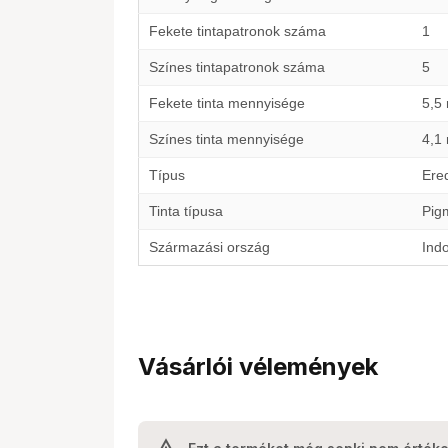
Fekete tintapatronok száma
1
Színes tintapatronok száma
5
Fekete tinta mennyisége
5,5 
Színes tinta mennyisége
4,1 
Típus
Ered
Tinta típusa
Pigm
Származási ország
Ind
Vásárlói vélemények