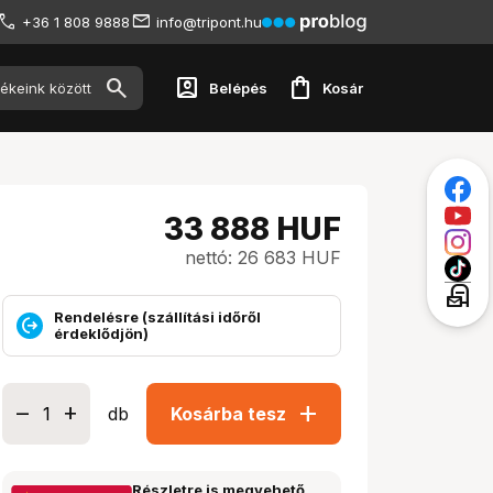
+36 1 808 9888
info@tripont.hu
account_box
shopping_bag
Belépés
Kosár
33 888
HUF
nettó: 26 683 HUF
local_post_office
Rendelésre (szállítási időről
érdeklődjön)
add
db
Kosárba tesz
Részletre is megvehető