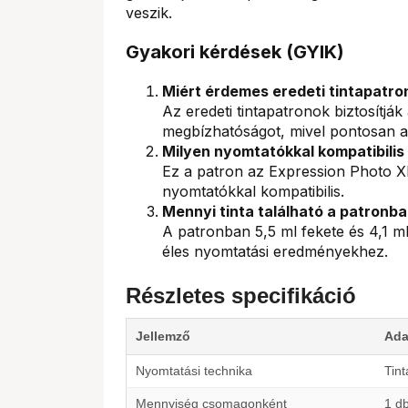
veszik.
Gyakori kérdések (GYIK)
Miért érdemes eredeti tintapatro
Az eredeti tintapatronok biztosítjá
megbízhatóságot, mivel pontosan a
Milyen nyomtatókkal kompatibili
Ez a patron az Expression Photo 
nyomtatókkal kompatibilis.
Mennyi tinta található a patronb
A patronban 5,5 ml fekete és 4,1 ml 
éles nyomtatási eredményekhez.
Részletes specifikáció
Jellemző
Ada
Nyomtatási technika
Tin
Mennyiség csomagonként
1 d