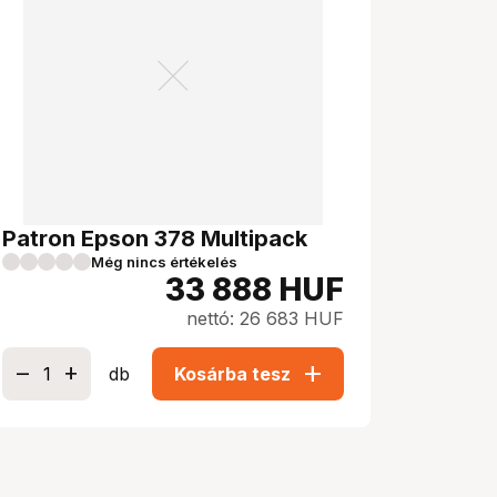
Patron Epson 378 Multipack
Még nincs értékelés
33 888
HUF
nettó: 26 683 HUF
add
db
Kosárba tesz