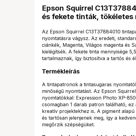
Epson Squirrel C13T378840
és fekete tinták, tökélete
Az Epson Squirrel C13T37884010 tintapat
nyomtatásra vágysz. Az eredeti, standard
ciánkék, Magenta, Világos magenta és S
kielégítsék. A fekete tinta mennyisége 5,
tartalmaznak, így biztosítva a tartós és
Termékleírás
A tintapatronok a tintasugaras nyomtatók
minőségű nyomtatást. Az Epson Squirrel
nyomtatókkal: Expression Photo XP-850
csomagban 1 darab patron található, ez a
kreatív projektekhez is. A pigment alapú
és tartósan jelenjenek meg, így a kedv
megőrzik szépségüket.