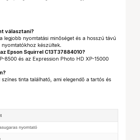
nt választani?
k a legjobb nyomtatási minőséget és a hosszú távú
 nyomtatókhoz készültek.
s az Epson Squirrel C13T37884010?
XP-8500 és az Expression Photo HD XP-15000
an?
színes tinta található, ami elegendő a tartós és
t
tasugaras nyomtató
b