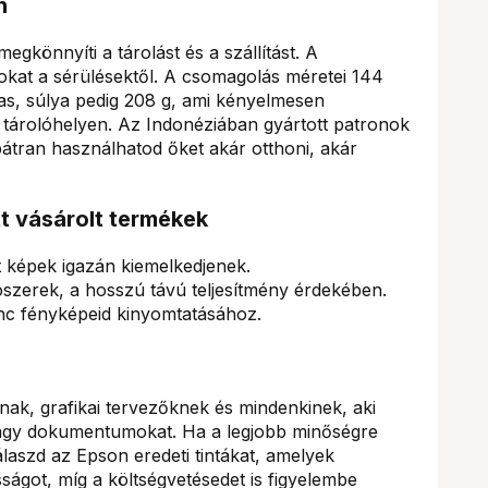
n
gkönnyíti a tárolást és a szállítást. A
okat a sérülésektől. A csomagolás méretei 144
, súlya pedig 208 g, ami kényelmesen
 tárolóhelyen. Az Indonéziában gyártott patronok
átran használhatod őket akár otthoni, akár
tt vásárolt termékek
 képek igazán kiemelkedjenek.
tószerek, a hosszú távú teljesítmény érdekében.
enc fényképeid kinyomtatásához.
knak, grafikai tervezőknek és mindenkinek, aki
agy dokumentumokat. Ha a legjobb minőségre
álaszd az Epson eredeti tintákat, amelyek
sságot, míg a költségvetésedet is figyelembe