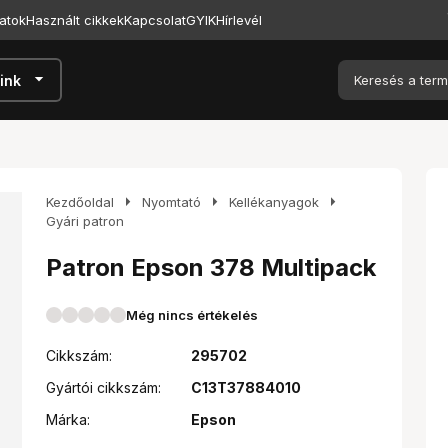
atok
Használt cikkek
Kapcsolat
GYIK
Hírlevél
arrow_drop_down
ink
arrow_right
arrow_right
arrow_right
Kezdőoldal
Nyomtató
Kellékanyagok
Gyári patron
Patron Epson 378 Multipack
Még nincs értékelés
Cikkszám:
295702
Gyártói cikkszám:
C13T37884010
Márka:
Epson