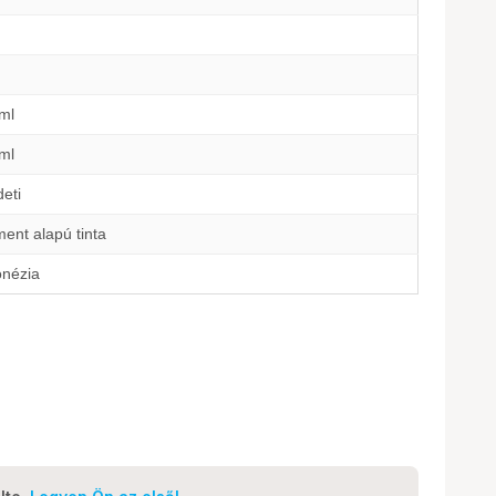
ml
ml
eti
ent alapú tinta
onézia