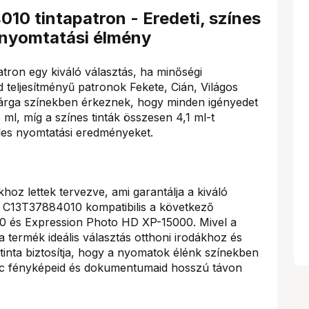
10 tintapatron - Eredeti, színes
s nyomtatási élmény
ron egy kiváló választás, ha minőségi
 teljesítményű patronok Fekete, Cián, Világos
árga színekben érkeznek, hogy minden igényedet
5 ml, míg a színes tinták összesen 4,1 ml-t
 éles nyomtatási eredményeket.
hoz lettek tervezve, ami garantálja a kiváló
 C13T37884010 kompatibilis a következő
0 és Expression Photo HD XP-15000. Mivel a
 termék ideális választás otthoni irodákhoz és
 tinta biztosítja, hogy a nyomatok élénk színekben
enc fényképeid és dokumentumaid hosszú távon