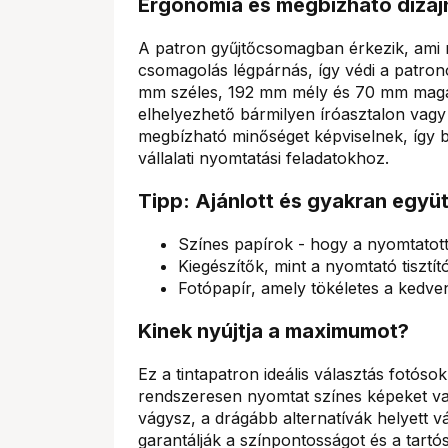
Ergonómia és megbízható dizáj
A patron gyűjtőcsomagban érkezik, ami me
csomagolás légpárnás, így védi a patron
mm széles, 192 mm mély és 70 mm magas
elhelyezhető bármilyen íróasztalon vagy
megbízható minőséget képviselnek, így b
vállalati nyomtatási feladatokhoz.
Tipp: Ajánlott és gyakran együ
Színes papírok - hogy a nyomtatott
Kiegészítők, mint a nyomtató tisztí
Fotópapír, amely tökéletes a kedv
Kinek nyújtja a maximumot?
Ez a tintapatron ideális választás fotóso
rendszeresen nyomtat színes képeket v
vágysz, a drágább alternatívák helyett v
garantálják a színpontosságot és a tartó