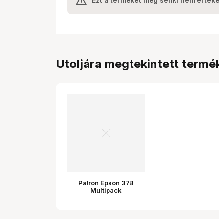
Ezt a terméket még senki nem értéke
Utoljára megtekintett termé
Patron Epson 378
Multipack