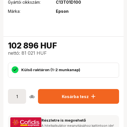
Gyártói cikkszám:
C13T01D100
Márka:
Epson
102 896
HUF
nettó: 81 021 HUF
Külső raktáron (1-2 munkanap)
add
db
Kosárba tesz
Részletre is megvehető
A hitelkalkulátor megnyitásához kattintson ide!