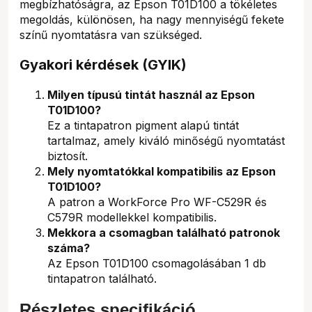
megbízhatóságra, az Epson T01D100 a tökéletes
megoldás, különösen, ha nagy mennyiségű fekete
színű nyomtatásra van szükséged.
Gyakori kérdések (GYIK)
Milyen típusú tintát használ az Epson
T01D100?
Ez a tintapatron pigment alapú tintát
tartalmaz, amely kiváló minőségű nyomtatást
biztosít.
Mely nyomtatókkal kompatibilis az Epson
T01D100?
A patron a WorkForce Pro WF-C529R és
C579R modellekkel kompatibilis.
Mekkora a csomagban található patronok
száma?
Az Epson T01D100 csomagolásában 1 db
tintapatron található.
Részletes specifikáció