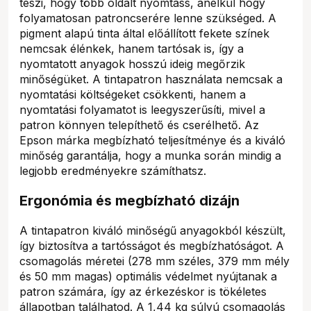
teszi, hogy több oldalt nyomtass, anélkül hogy
folyamatosan patroncserére lenne szükséged. A
pigment alapú tinta által előállított fekete színek
nemcsak élénkek, hanem tartósak is, így a
nyomtatott anyagok hosszú ideig megőrzik
minőségüket. A tintapatron használata nemcsak a
nyomtatási költségeket csökkenti, hanem a
nyomtatási folyamatot is leegyszerűsíti, mivel a
patron könnyen telepíthető és cserélhető. Az
Epson márka megbízható teljesítménye és a kiváló
minőség garantálja, hogy a munka során mindig a
legjobb eredményekre számíthatsz.
Ergonómia és megbízható dizájn
A tintapatron kiváló minőségű anyagokból készült,
így biztosítva a tartósságot és megbízhatóságot. A
csomagolás méretei (278 mm széles, 379 mm mély
és 50 mm magas) optimális védelmet nyújtanak a
patron számára, így az érkezéskor is tökéletes
állapotban találhatod. A 1,44 kg súlyú csomagolás