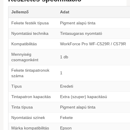
Jellemző
Adat
Fekete festék típusa
Pigment alapú tinta
Nyomtatási technika
Tintasugaras nyomtató
Kompatibilitás
WorkForce Pro WF-C529R / C579R
Mennyiség
1 db
csomagonként
Fekete tintapatronok
1
száma
Típus
Eredeti
Tintapatron kapacitás
Extra (szuper) kapacitású
Tinta típusa
Pigment alapú tinta
Nyomtatási színek
Fekete
Márka kompatibilitás
Epson