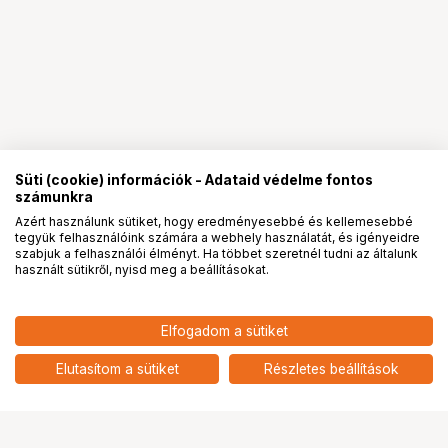
Süti (cookie) információk - Adataid védelme fontos
számunkra
Azért használunk sütiket, hogy eredményesebbé és kellemesebbé
tegyük felhasználóink számára a webhely használatát, és igényeidre
PRO
partnerségek
szabjuk a felhasználói élményt. Ha többet szeretnél tudni az általunk
használt sütikről, nyisd meg a beállításokat.
102 896
HUF
Elfogadom a sütiket
nettó: 81 021 HUF
Patron Epson T01D1 Black
add
Elutasítom a sütiket
Részletes beállítások
Ugrás az oldal tetejére