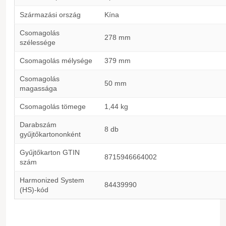
Származási ország
Kína
Csomagolás
278 mm
szélessége
Csomagolás mélysége
379 mm
Csomagolás
50 mm
magassága
Csomagolás tömege
1,44 kg
Darabszám
8 db
gyűjtőkartononként
Gyűjtőkarton GTIN
8715946664002
szám
Harmonized System
84439990
(HS)-kód