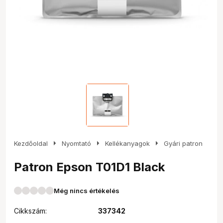
arrow_right
arrow_right
arrow_right
Kezdőoldal
Nyomtató
Kellékanyagok
Gyári patron
Patron Epson T01D1 Black
Még nincs értékelés
Cikkszám:
337342